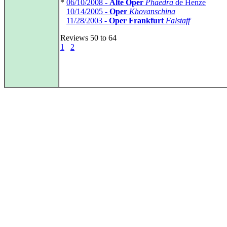
*
06/10/2008 -
Alte Oper
Phaedra
de Henze
*
10/14/2005 -
Oper
Khovanschina
*
11/28/2003 -
Oper Frankfurt
Falstaff
Reviews 50 to 64
1
2