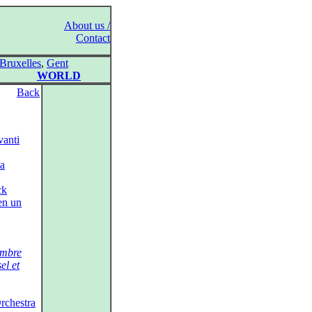
About us /
Contact
Bruxelles
,
Gent
WORLD
Back
vanti
a
ck
en un
ombre
el et
rchestra