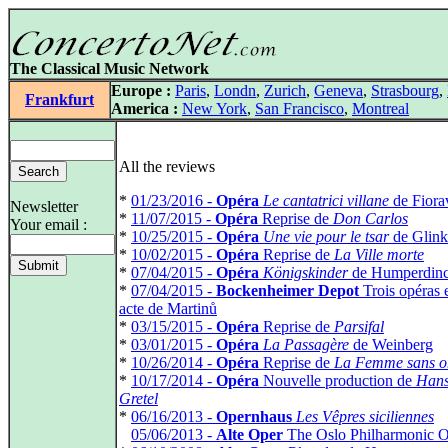
The Classical Music Network
Europe :
Paris
,
Londn
,
Zurich
,
Geneva
,
Strasbourg
,
Frankfurt
America :
New York
,
San Francisco
,
Montreal
All the reviews
*
01/23/2016 -
Opéra
Le cantatrici villane
de Fiora
Newsletter
*
11/07/2015 -
Opéra
Reprise de
Don Carlos
Your email :
*
10/25/2015 -
Opéra
Une vie pour le tsar
de Glink
*
10/02/2015 -
Opéra
Reprise de
La Ville morte
*
07/04/2015 -
Opéra
Königskinder
de Humperdin
*
07/04/2015 -
Bockenheimer Depot
Trois opéras 
acte de Martinů
*
03/15/2015 -
Opéra
Reprise de
Parsifal
*
03/01/2015 -
Opéra
La Passagère
de Weinberg
*
10/26/2014 -
Opéra
Reprise de
La Femme sans 
*
10/17/2014 -
Opéra
Nouvelle production de
Hans
Gretel
*
06/16/2013 -
Opernhaus
Les Vêpres siciliennes
*
05/06/2013 -
Alte Oper
The Oslo Philharmonic O