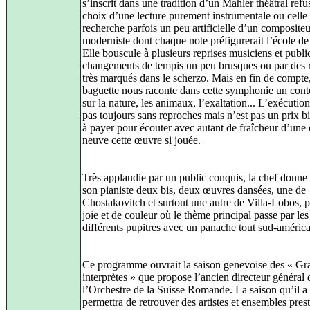
s’inscrit dans une tradition d’un Mahler théâtral refu
choix d’une lecture purement instrumentale ou celle
recherche parfois un peu artificielle d’un compositeu
moderniste dont chaque note préfigurerait l’école d
Elle bouscule à plusieurs reprises musiciens et publi
changements de tempis un peu brusques ou par des 
très marqués dans le scherzo. Mais en fin de compte
baguette nous raconte dans cette symphonie un cont
sur la nature, les animaux, l’exaltation... L’exécution
pas toujours sans reproches mais n’est pas un prix bi
à payer pour écouter avec autant de fraîcheur d’une o
neuve cette œuvre si jouée.
Très applaudie par un public conquis, la chef donn
son pianiste deux bis, deux œuvres dansées, une de
Chostakovitch et surtout une autre de Villa-Lobos, p
joie et de couleur où le thème principal passe par les
différents pupitres avec un panache tout sud-américa
Ce programme ouvrait la saison genevoise des « Gr
interprètes » que propose l’ancien directeur général 
l’Orchestre de la Suisse Romande. La saison qu’il a
permettra de retrouver des artistes et ensembles pres