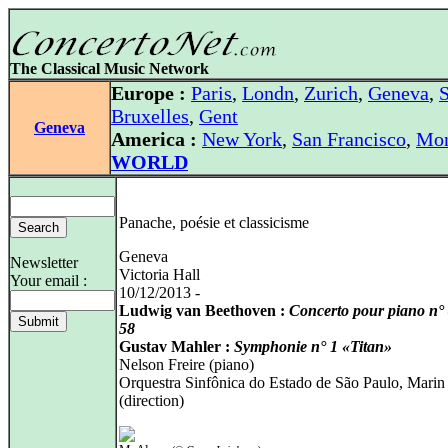
The Classical Music Network
Europe :
Paris
,
Londn
,
Zurich
,
Geneva
,
S
Bruxelles
,
Gent
Geneva
America :
New York
,
San Francisco
,
Mon
WORLD
Panache, poésie et classicisme
Geneva
Newsletter
Victoria Hall
Your email :
10/12/2013 -
Ludwig van Beethoven :
Concerto pour piano n° 
58
Gustav Mahler :
Symphonie n° 1 «Titan»
Nelson Freire (piano)
Orquestra Sinfônica do Estado de São Paulo, Marin
(direction)