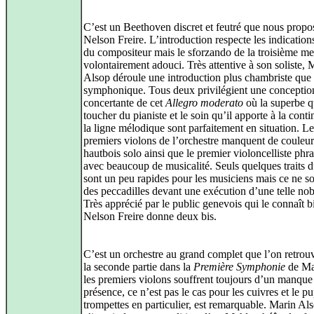
C’est un Beethoven discret et feutré que nous propo
Nelson Freire. L’introduction respecte les indication
du compositeur mais le sforzando de la troisième me
volontairement adouci. Très attentive à son soliste, 
Alsop déroule une introduction plus chambriste que
symphonique. Tous deux privilégient une conceptio
concertante de cet
Allegro moderato
où la superbe q
toucher du pianiste et le soin qu’il apporte à la conti
la ligne mélodique sont parfaitement en situation. Le
premiers violons de l’orchestre manquent de couleur
hautbois solo ainsi que le premier violoncelliste phr
avec beaucoup de musicalité. Seuls quelques traits d
sont un peu rapides pour les musiciens mais ce ne s
des peccadilles devant une exécution d’une telle nob
Très apprécié par le public genevois qui le connaît b
Nelson Freire donne deux bis.
C’est un orchestre au grand complet que l’on retrou
la seconde partie dans la
Première Symphonie
de Mah
les premiers violons souffrent toujours d’un manque
présence, ce n’est pas le cas pour les cuivres et le pu
trompettes en particulier, est remarquable. Marin Al