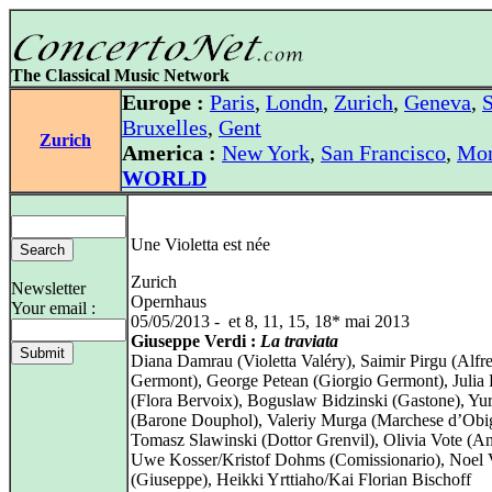
The Classical Music Network
Europe :
Paris
,
Londn
,
Zurich
,
Geneva
,
S
Bruxelles
,
Gent
Zurich
America :
New York
,
San Francisco
,
Mon
WORLD
Une Violetta est née
Zurich
Newsletter
Opernhaus
Your email :
05/05/2013 - et 8, 11, 15, 18* mai 2013
Giuseppe Verdi :
La traviata
Diana Damrau (Violetta Valéry), Saimir Pirgu (Alfr
Germont), George Petean (Giorgio Germont), Julia 
(Flora Bervoix), Boguslaw Bidzinski (Gastone), Yur
(Barone Douphol), Valeriy Murga (Marchese d’Obi
Tomasz Slawinski (Dottor Grenvil), Olivia Vote (An
Uwe Kosser/Kristof Dohms (Comissionario), Noel
(Giuseppe), Heikki Yrttiaho/Kai Florian Bischoff