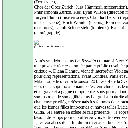
(Domestico)
Chor der Oper Zürich, Jürg Hämmerli (préparation),
Philharmonia Zürich, Keri-Lynn Wilson (direction m
Jürgen Flimm (mise en scène), Claudia Blersch (repr
mise en scène), Erich Wonder (décors), Florence v
(costumes), Jakob Schlossstein (lumières), Katharin
(chorégraphie)
(© Suzanne Schwiertz)
Après ses débuts dans
La Traviata
en mars à New Y
une prise de rôle ovationnée par le public et saluée p
critique –, Diana Damrau vient d’interpréter Violett
pour cinq représentations, avant Londres, Paris et su
Milan, où elle ouvrira la saison 2013-2014 de la Sca
voix de la soprano allemande s’est enrichie dans le
et le grave et a gagné en opulence, sans pour autant
son lustre et de son agilité dans l’aigu. La maturité ai
chanteuse privilégie désormais les femmes de caractè
que les jeunes filles innocentes et naïves telles Luci
Gilda. Si l’entrée en scène se fait prudente – la sopr
besoin de temps pour chauffer sa voix et trouver se
–, les vocalises de la fin du premier acte du chef-d’
Verdi ne lui posent aucun problème. Son « Non sape