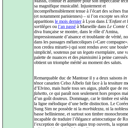
Massis, connue et admirée pour son impeccable tech
sa magnifique musicalité. Injustement et
incompréhensiblement tenue à l’écart des scènes fra
(et notamment parisiennes) – si l’on excepte ses réc
apparitions
le mois dernier
à Lyon dans
L’Enfant et 
sortilèges
ou
l’an passé
à Marseille dans
Le Comte 
diva française se montre, dans le rôle d’Amina,
impressionnante d’aisance et troublante de vérité, 
dans les passages mélancoliques («Care compagne»
non credea mirarti») qui sont rendus avec une boule
simplicité, soutenus par un
legato
exemplaire, une v
palette de nuances et des
pianissimi
à peine caressés.
obtient un triomphe mérité au moment des saluts.
Remarquable duc de Mantoue il y a deux saisons
in
ténor canarien Celso Albelo fait face à la tessiture m
d’Elvino, mais hurle tous ses aigus, plutôt que de re
falsetto
, ce qui paraît non seulement hors propos m
d’un goût douteux. Dommage, car le timbre est sédui
la ligne mélodique d’une belle distinction. Le Corée
Sung Sim ne possède ni la
morbidezza
, ni la nobles
basse bellinienne, et surtout son timbre monochrome
incapable de traduire l’élégance aristocratique de R
l’exception de quelques aigus trop ouverts, la sopra