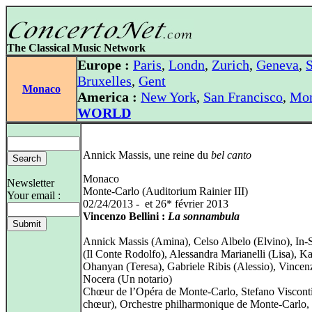
The Classical Music Network
Europe :
Paris
,
Londn
,
Zurich
,
Geneva
,
S
Bruxelles
,
Gent
Monaco
America :
New York
,
San Francisco
,
Mon
WORLD
Annick Massis, une reine du
bel canto
Monaco
Newsletter
Monte-Carlo (Auditorium Rainier III)
Your email :
02/24/2013 - et 26* février 2013
Vincenzo Bellini :
La sonnambula
Annick Massis (Amina), Celso Albelo (Elvino), In
(Il Conte Rodolfo), Alessandra Marianelli (Lisa), Ka
Ohanyan (Teresa), Gabriele Ribis (Alessio), Vincen
Nocera (Un notario)
Chœur de l’Opéra de Monte-Carlo, Stefano Visconti
chœur), Orchestre philharmonique de Monte-Carlo,