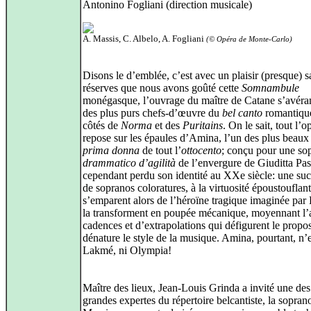
Antonino Fogliani (direction musicale)
A. Massis, C. Albelo, A. Fogliani
(© Opéra de Monte-Carlo)
Disons le d’emblée, c’est avec un plaisir (presque) s
réserves que nous avons goûté cette
Somnambule
monégasque, l’ouvrage du maître de Catane s’avéran
des plus purs chefs-d’œuvre du
bel canto
romantiqu
côtés de
Norma
et des
Puritains
. On le sait, tout l’o
repose sur les épaules d’Amina, l’un des plus beaux 
prima donna
de tout l’
ottocento
; conçu pour une so
drammatico d’agilità
de l’envergure de Giuditta Past
cependant perdu son identité au XXe siècle: une su
de sopranos coloratures, à la virtuosité époustouflant
s’emparent alors de l’héroïne tragique imaginée par B
la transforment en poupée mécanique, moyennant l’
cadences et d’extrapolations qui défigurent le propos
dénature le style de la musique. Amina, pourtant, n’e
Lakmé, ni Olympia!
Maître des lieux, Jean-Louis Grinda a invité une des
grandes expertes du répertoire belcantiste, la sopra