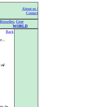
About us /
Contact
Bruxelles
,
Gent
WORLD
Back
e...
 ré
les de