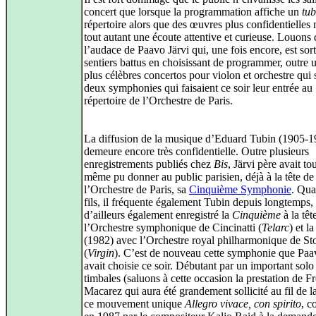
concert que lorsque la programmation affiche un
tu
répertoire alors que des œuvres plus confidentielles 
tout autant une écoute attentive et curieuse. Louons
l’audace de Paavo Järvi qui, une fois encore, est sort
sentiers battus en choisissant de programmer, outre 
plus célèbres concertos pour violon et orchestre qui s
deux symphonies qui faisaient ce soir leur entrée au
répertoire de l’Orchestre de Paris.
La diffusion de la musique d’Eduard Tubin (1905-1
demeure encore très confidentielle. Outre plusieurs
enregistrements publiés chez
Bis
, Järvi père avait to
même pu donner au public parisien, déjà à la tête de
l’Orchestre de Paris, sa
Cinquième Symphonie
. Qua
fils, il fréquente également Tubin depuis longtemps, 
d’ailleurs également enregistré la
Cinquième
à la têt
l’Orchestre symphonique de Cincinatti (
Telarc
) et l
(1982) avec l’Orchestre royal philharmonique de S
(
Virgin
). C’est de nouveau cette symphonie que Paa
avait choisie ce soir. Débutant par un important solo
timbales (saluons à cette occasion la prestation de F
Macarez qui aura été grandement sollicité au fil de la
ce mouvement unique
Allegro vivace, con spirito
, c