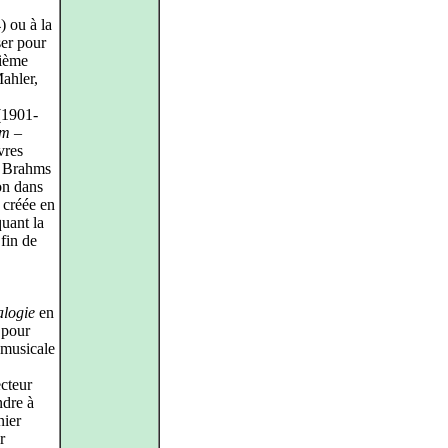
 ou à la
ser pour
sième
Mahler,
1901-
am –
vres
i Brahms
on dans
, créée en
uant la
fin de
alogie
en
 pour
 musicale
ecteur
ndre à
nier
r