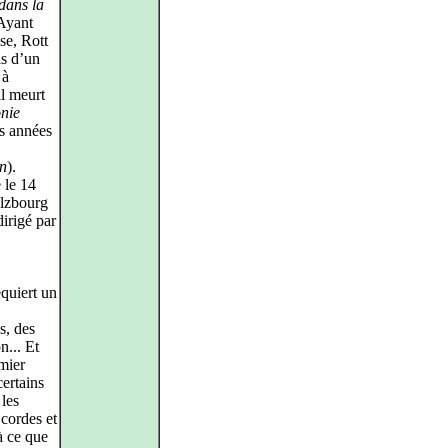
dans la
Ayant
se, Rott
is d’un
 à
il meurt
nie
es années
n
).
 le 14
alzbourg
irigé par
equiert un
s, des
n... Et
mier
certains
les
cordes et
à ce que