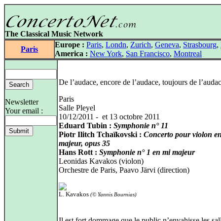
The Classical Music Network
Europe :
Paris
,
Londn
,
Zurich
,
Geneva
,
Strasbourg
,
Paris
America :
New York
,
San Francisco
,
Montreal
De l’audace, encore de l’audace, toujours de l’audac
Paris
Newsletter
Salle Pleyel
Your email :
10/12/2011 - et 13 octobre 2011
Eduard Tubin :
Symphonie n° 11
Piotr Ilitch Tchaïkovski :
Concerto pour violon en
majeur, opus 35
Hans Rott :
Symphonie n° 1 en mi majeur
Leonidas Kavakos (violon)
Orchestre de Paris, Paavo Järvi (direction)
L. Kavakos
(© Yannis Bournias)
Il est fort dommage que le public n’envahisse les sal