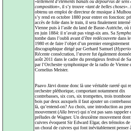
«
tellement d’éléments banals ou dépourvus de sens 
composition
», il s’y trouve «
tant de belles choses
». 
obtenu un emploi de directeur de musique à Mulhou
s’y rend en octobre 1880 pour entrer en fonction: pr
accès de folie dans le train, il sera finalement interné
Vienne puis à l’asile du land de Basse-Autriche, où 
en juin 1884: il n’avait pas vingt-six ans. Sa
Sympho
tombe dans l’oubli avant d’être redécouverte dans l
1980 et de faire l’objet d’un premier enregistrement
discographique dirigé par Gerhard Samuel (
Hyperio
Récente consécration, l’œuvre fut également donnée
août 2011 dans le cadre du prestigieux festival de S
par l’Orchestre symphonique de la radio de Vienne d
Cornelius Meister.
Paavo Järvi donne donc là une véritable rareté qui r
orchestre pléthorique, comportant notamment dix
contrebasses, six cors, six trompettes, trois trombone
bois par deux auxquels il faut ajouter un contrebasso
là, qu’entend-on? Au choix, une introduction au pre
mouvement (
Alla breve
) qui n’est pas sans rappeler 
préludes de Wagner. Un deuxième mouvement dont 
cuivres évoquent Sir Edward Elgar, des trémolos de 
un choral de cuivres qui font inévitablement penser 