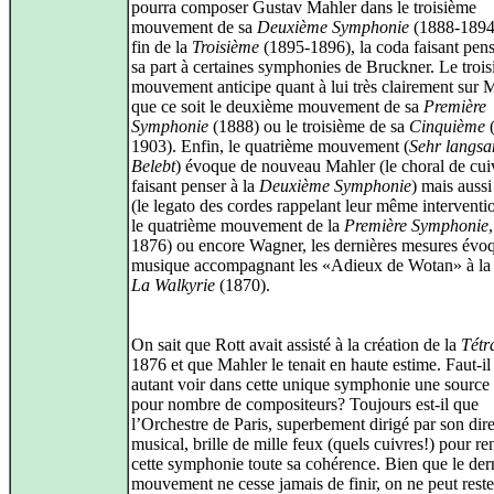
pourra composer Gustav Mahler dans le troisième
mouvement de sa
Deuxième Symphonie
(1888-1894)
fin de la
Troisième
(1895-1896), la coda faisant pen
sa part à certaines symphonies de Bruckner. Le troi
mouvement anticipe quant à lui très clairement sur 
que ce soit le deuxième mouvement de sa
Première
Symphonie
(1888) ou le troisième de sa
Cinquième
(
1903). Enfin, le quatrième mouvement (
Sehr langs
Belebt
) évoque de nouveau Mahler (le choral de cui
faisant penser à la
Deuxième Symphonie
) mais auss
(le legato des cordes rappelant leur même interventi
le quatrième mouvement de la
Première Symphonie
1876) ou encore Wagner, les dernières mesures évoq
musique accompagnant les «Adieux de Wotan» à la 
La Walkyrie
(1870).
On sait que Rott avait assisté à la création de la
Tétr
1876 et que Mahler le tenait en haute estime. Faut-il
autant voir dans cette unique symphonie une source
pour nombre de compositeurs? Toujours est-il que
l’Orchestre de Paris, superbement dirigé par son dir
musical, brille de mille feux (quels cuivres!) pour re
cette symphonie toute sa cohérence. Bien que le der
mouvement ne cesse jamais de finir, on ne peut reste