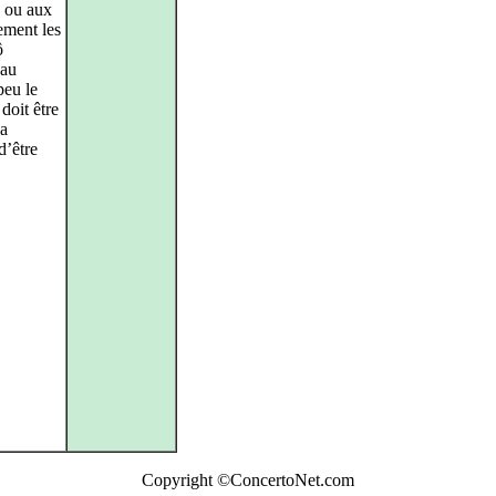
 ou aux
ement les
ô
 au
peu le
doit être
la
d’être
Copyright ©ConcertoNet.com