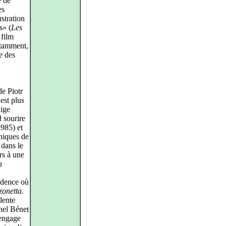
e de
es
ustration
s» (
Les
 film
otamment,
ce des
e Piotr
est plus
dige
 sourire
1985) et
hniques de
 dans le
rs à une
u
cadence où
onetta.
lente
chel Bénet
’engage