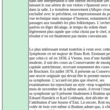
dans une interprétation d’une finesse incroyable (les 
laissant le son aérien de son violon s’épanouir avec
dans la salle. Le troisième mouvement (
Allegro viva
enchaîné avec le précédent, est impressionnant du p
vue technique mais manque d’humour, notamment d
passages aux tonalités les plus folkloriques. L’orches
parfois en léger décalage, le tempo du soliste étant
légèrement plus rapide que celui choisi par le chef, 
résultat n’en est finalement pas moins convaincant.
Le plus intéressant restait toutefois à venir avec cette
Symphonie en mi majeur
de Hans Rott. Etonnant p
que celui-ci: né en 1858, à Vienne, issu d’une famill
modeste, il suit des cours au Conservatoire de musiq
capitale autrichienne, recevant notamment des cours
de Bruckner. En juillet 1878, il présente au Conserv
une œuvre originale qui devait être le premier mou
sa symphonie. L’accueil est plus que réservé, ses
examinateurs lui reprochant un style «trop wagnéri
mois de novembre de la même année, il revoit l’ens
sa symphonie qu’il présente finalement à Brahms qu
Eduard Hanslick et Karl Goldmark, doit décider de
l’attribution d’une bourse d’Etat. Là encore, Rott re
volée de bois vert même si Brahms admet que, à côt