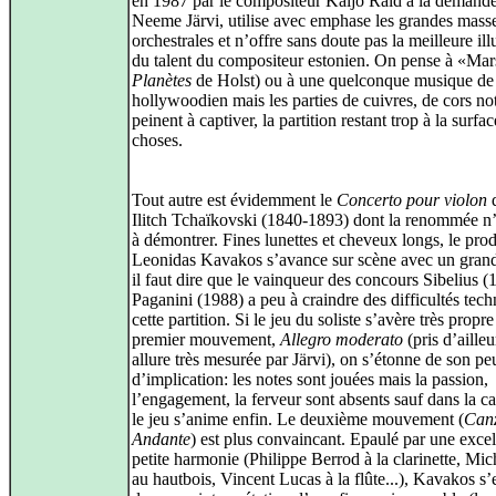
en 1987 par le compositeur Kaljo Raid à la demand
Neeme Järvi, utilise avec emphase les grandes mass
orchestrales et n’offre sans doute pas la meilleure ill
du talent du compositeur estonien. On pense à «Mar
Planètes
de Holst) ou à une quelconque musique de
hollywoodien mais les parties de cuivres, de cors n
peinent à captiver, la partition restant trop à la surfa
choses.
Tout autre est évidemment le
Concerto pour violon
d
Ilitch Tchaïkovski (1840-1893) dont la renommée n’
à démontrer. Fines lunettes et cheveux longs, le pro
Leonidas Kavakos s’avance sur scène avec un grand
il faut dire que le vainqueur des concours Sibelius (
Paganini (1988) a peu à craindre des difficultés tec
cette partition. Si le jeu du soliste s’avère très propre
premier mouvement,
Allegro moderato
(pris d’ailleu
allure très mesurée par Järvi), on s’étonne de son pe
d’implication: les notes sont jouées mais la passion,
l’engagement, la ferveur sont absents sauf dans la 
le jeu s’anime enfin. Le deuxième mouvement (
Canz
Andante
) est plus convaincant. Epaulé par une excel
petite harmonie (Philippe Berrod à la clarinette, Mi
au hautbois, Vincent Lucas à la flûte...), Kavakos s