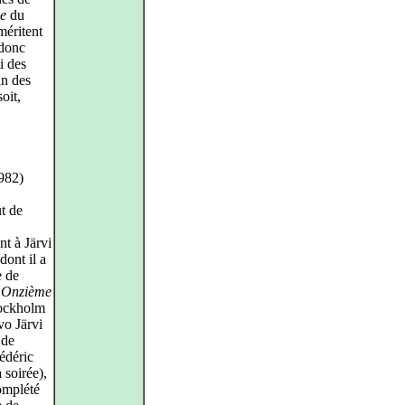
be
du
méritent
 donc
i des
un des
oit,
982)
ut de
nt à Järvi
dont il a
e de
a
Onzième
tockholm
vo Järvi
 de
rédéric
 soirée),
omplété