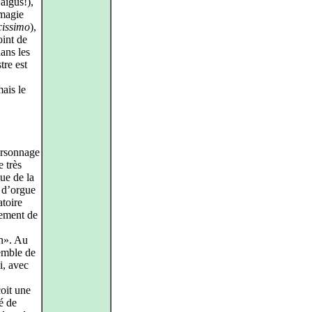
aigus!),
 magie
cissimo
),
oint de
ans les
tre est
mais le
ersonnage
e très
ue de la
 d’orgue
atoire
vement de
en». Au
emble de
i, avec
çoit une
é de