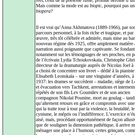
réel, celui de la poétesse russe, promue héroïne d’un
Mais comme la mode est au
biopic
, pourquoi pas un
biopera
?
Il est vrai qu’Anna Akhmatova (1889-1966), par so
parcours personnel, à la fois riche et tragique, et par
œuvre, très tôt célébrée et admirée, mais mise au ba
nouveau régime dès 1925, offre amplement matière 
narration aussi poignante que captivante. Se fondant
notamment sur les témoignages de ses proches, en pa
de l’écrivain Lydia Tchoukovskaïa, Christophe Ghris
directeur de la dramaturgie auprès de Nicolas Joel à
a choisi de concentrer son livret – dédié à la pianiste
Elisabeth Leonskaïa – sur une vingtaine d’années, à 
1937: les drames se succèdent – maladie, siège de 
et évacuation vers Tachkent, arrestations et internem
répétés de son fils Lev Goumilev et de son ancien
compagnon Nikolaï Pounine, mort au goulag – tand
qu’alternent retours en grâce et compromis avec une
qui la traite tour à tour par la violence, la brutalité, le
cynisme, le mépris ou l’indifférence. L’exercice n’ét
aisé, mais, procédant opportunément de façon allusi
que de souligner la dimension pathétique, il arrive 
ménager une place à l’humour, certes grinçant, co