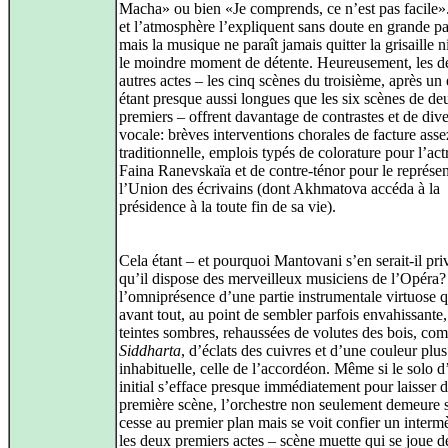
Macha» ou bien «Je comprends, ce n’est pas facile».
et l’atmosphère l’expliquent sans doute en grande pa
mais la musique ne paraît jamais quitter la grisaille n
le moindre moment de détente. Heureusement, les d
autres actes – les cinq scènes du troisième, après un 
étant presque aussi longues que les six scènes de de
premiers – offrent davantage de contrastes et de dive
vocale: brèves interventions chorales de facture asse
traditionnelle, emplois typés de colorature pour l’act
Faina Ranevskaïa et de contre-ténor pour le représen
l’Union des écrivains (dont Akhmatova accéda à la
présidence à la toute fin de sa vie).
Cela étant – et pourquoi Mantovani s’en serait-il pri
qu’il dispose des merveilleux musiciens de l’Opéra? 
l’omniprésence d’une partie instrumentale virtuose q
avant tout, au point de sembler parfois envahissante
teintes sombres, rehaussées de volutes des bois, c
Siddharta
, d’éclats des cuivres et d’une couleur plus
inhabituelle, celle de l’accordéon. Même si le solo d
initial s’efface presque immédiatement pour laisser d
première scène, l’orchestre non seulement demeure 
cesse au premier plan mais se voit confier un interm
les deux premiers actes – scène muette qui se joue d