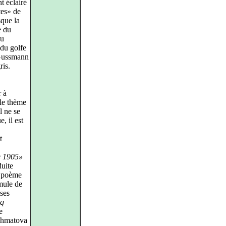
t éclairé
tes» de
sque la
e du
au
 du golfe
 Gussmann
ris.
r à
 le thème
l ne se
, il est
t
e 1905»
duite
n poème
mule de
ses
nq
e
Akhmatova