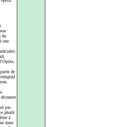
 opéra.
n
 son
n du
à une
rticulier
ti,
 l’Opéra,
partir de
Leningrad
ents
is
 dictature
ait pas
ve plutôt
même à
mme dans