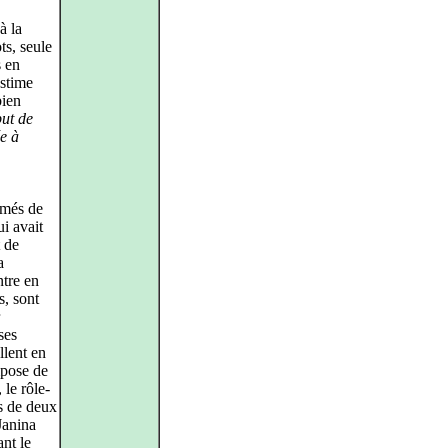
à la
s, seule
s en
stime
bien
but de
e à
emés de
i avait
t de
a
ntre en
s, sont
ses
lent en
mpose de
 le rôle-
us de deux
Janina
nt le