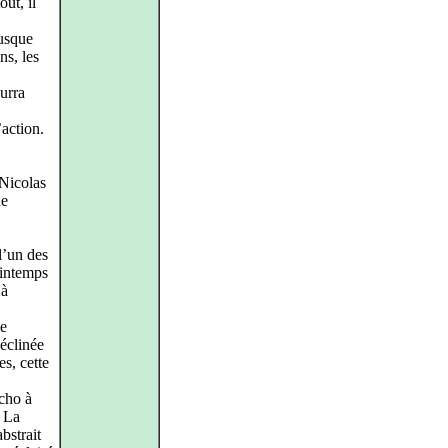
out, il
jusque
ns, les
urra
’action.
 Nicolas
de
l’un des
intemps
 à
de
déclinée
es, cette
écho à
. La
bstrait