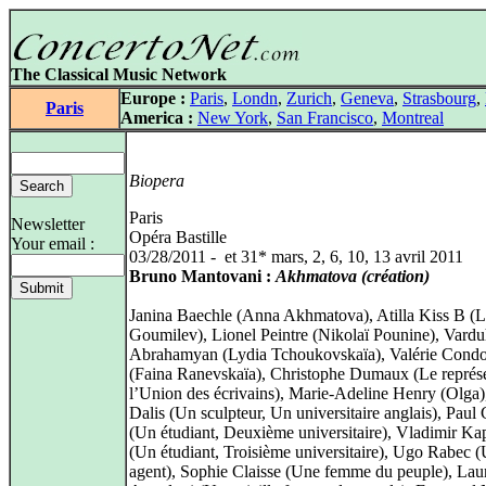
The Classical Music Network
Europe :
Paris
,
Londn
,
Zurich
,
Geneva
,
Strasbourg
,
Paris
America :
New York
,
San Francisco
,
Montreal
Biopera
Paris
Newsletter
Opéra Bastille
Your email :
03/28/2011 - et 31* mars, 2, 6, 10, 13 avril 2011
Bruno Mantovani :
Akhmatova (création)
Janina Baechle (Anna Akhmatova), Atilla Kiss B (
Goumilev), Lionel Peintre (Nikolaï Pounine), Vardu
Abrahamyan (Lydia Tchoukovskaïa), Valérie Condo
(Faina Ranevskaïa), Christophe Dumaux (Le représ
l’Union des écrivains), Marie-Adeline Henry (Olga)
Dalis (Un sculpteur, Un universitaire anglais), Pau
(Un étudiant, Deuxième universitaire), Vladimir K
(Un étudiant, Troisième universitaire), Ugo Rabec 
agent), Sophie Claisse (Une femme du peuple), Lau