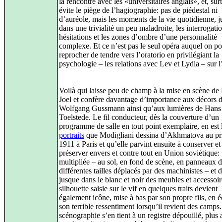
la rencontre avec les «universitaires anglais», et, surt
évite le piège de l’hagiographie: pas de piédestal ni
d’auréole, mais les moments de la vie quotidienne, 
dans une trivialité un peu maladroite, les interrogatio
hésitations et les zones d’ombre d’une personnalité
complexe. Et ce n’est pas le seul opéra auquel on po
reprocher de tendre vers l’oratorio en privilégiant la
psychologie – les relations avec Lev et Lydia – sur l
Voilà qui laisse peu de champ à la mise en scène de
Joel et confère davantage d’importance aux décors 
Wolfgang Gussmann ainsi qu’aux lumières de Hans
Toelstede. Le fil conducteur, dès la couverture d’un
programme de salle en tout point exemplaire, en est 
portraits
que Modigliani dessina d’Akhmatova au pr
1911 à Paris et qu’elle parvint ensuite à conserver et
préserver envers et contre tout en Union soviétique:
multipliée – au sol, en fond de scène, en panneaux 
différentes tailles déplacés par des machinistes – et 
jusque dans le blanc et noir des meubles et accessoir
silhouette saisie sur le vif en quelques traits devient
également icône, mise à bas par son propre fils, en 
son terrible ressentiment lorsqu’il revient des camps
scénographie s’en tient à un registre dépouillé, plus a