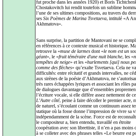
fut proche dans les années 1920) et Boris Tichtchen
Chostakovitch lui rendit toutefois un sublime homm
l’une de ses ultimes compositions, au travers du dern
ses
Six Poèmes de Marina Tsvetaeva
, intitulé «A A
Akhmatova».
Sans surprise, la partition de Mantovani ne se compl
en références à ce contexte musical et historique. M
retrouve la «
muse de larmes
dont «
le nom est un so
géant
», le «
fruit téméraire d'une nuit blanche
, les «
n
tempêtes de neige
» et les «
hurlements [qui] nous pe
comme des flèches
» qu’exalte Tsvetaeva. Cela ne va
difficultés: entre récitatif et grands intervalles, ne cé
aux sirènes de la poésie d’Akhmatova, ne s’autorisa
très rares échappées lyriques et associant les rôles pa
de dialogues davantage que d’ensembles proprement
l’écriture vocale, si elle diffère assez nettement de ce
L’Autre côté
, peine à faire décoller le premier acte,
de naturel, s’écoulant comme un continuum assez te
statique où la fosse donne l’impression de vivre sa v
indépendamment de la scène. Force est de reconnaîtr
le compositeur a, bien entendu, travaillé en étroite
coopération avec son librettiste, il n’en a pas moins 
à se colleter avec des phrases telles «Le beurre est p