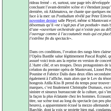
rideau fermé – et, surtout, une page très développée
concluant l’avant-dernière scène et s’étendant jusqu’
dernière, où Akhmatova, ne chante que quelques mot
face à la mer: un
Postludium
révélé par Peter Eötvö
novembre dernier
salle Pleyel, même si Mantovani e
désormais qu’il «
ne s’agit pas d’un postlude
» mais 
d’une «
ouverture orchestrale qui n’existe pas au dé
l’ouvrage comme à l’accoutumée mais qui est placé
l’extrême fin du spectacle
».
Dans ces conditions, l’ovation des rangs bien clairs
l’Opéra Bastille salue légitimement Pascal Rophé, qu
assuré voici trois ans la reprise en version de concer
L’Autre côté
, et ses troupes. Deux protagonistes de l
création du premier opéra de Mantovani, Lionel Pei
Pounine et Fabrice Dalis dans deux rôles secondaire
également à l’affiche, mais alors que le Lev du ténor
hongrois Atilla Kiss B prend du temps pour trouver 
marques, c’est finalement Christophe Dumaux, excel
sinistre et sinueux bureaucrate de la culture, qui s’i
la façon la plus éclatante chez les hommes. Ecrasant,
titre, sur scène tout au long du spectacle (un peu pl
heures), a apparemment écrasé la mezzo allemande 
Baechle, dont la voix se projette bien mal, condamna