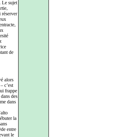
 Le sujet
rtie,
i réserver
eux
entracte,
ux
rsité
z
rice
tant de
vé alors
– c’est
ui frappe
, dans des
omme dans
’alto
ébuter la
sans
ède entre
evant le