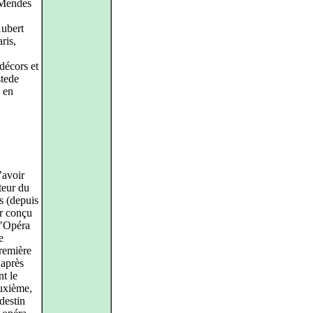
 Mendes
Aubert
ris,
décors et
tede
e en
’avoir
cteur du
s (depuis
ir conçu
l’Opéra
e
remière
après
nt le
euxième,
destin