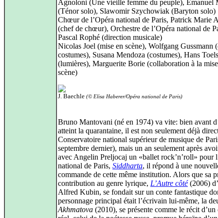
Agnoloni (Une vieille femme du peuple), Emanuel
(Ténor solo), Slawomir Szychowiak (Baryton solo)
Chœur de l’Opéra national de Paris, Patrick Marie 
(chef de chœur), Orchestre de l’Opéra national de Pa
Pascal Rophé (direction musicale)
Nicolas Joel (mise en scène), Wolfgang Gussmann (
costumes), Susana Mendoza (costumes), Hans Toels
(lumières), Marguerite Borie (collaboration à la mis
scène)
J. Baechle
(© Elisa Haberer/Opéra national de Paris)
Bruno Mantovani (né en 1974) va vite: bien avant d
atteint la quarantaine, il est non seulement déjà dire
Conservatoire national supérieur de musique de Pari
septembre dernier), mais un an seulement après avo
avec Angelin Preljocaj un «ballet rock’n’roll» pour 
national de Paris,
Siddharta
, il répond à une nouvell
commande de cette même institution. Alors que sa p
contribution au genre lyrique,
L’Autre côté
(2006) d’
Alfred Kubin, se fondait sur un conte fantastique do
personnage principal était l’écrivain lui-même, la d
Akhmatova
(2010), se présente comme le récit d’un 