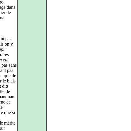
ko,
age dans
ier de
nna
aît pas
ais on y
upir
oires
rcent
 pas sans
dant pas
nt que de
r le biais
 dits,
lle de
 manquant
rne et
ie
e que si
de mérite
our