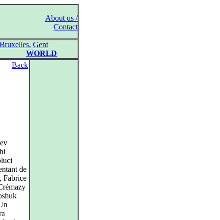
About us /
Contact
Bruxelles
,
Gent
WORLD
Back
Lev
hi
luci
entant de
, Fabrice
l Crémazy
apshuk
(Un
ra