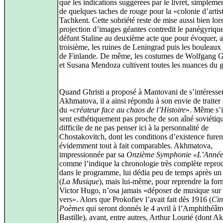
que les indications suggérées par le livret, simplemen
de quelques taches de rouge pour la «colonie d’artis
Tachkent. Cette sobriété reste de mise aussi bien lor
projection d’images géantes contredit le panégyriqu
défunt Staline au deuxième acte que pour évoquer, 
troisième, les ruines de Leningrad puis les bouleaux
de Finlande. De même, les costumes de Wolfgang
et Susana Mendoza cultivent toutes les nuances du g
Quand Ghristi a proposé à Mantovani de s’intéresse
Akhmatova, il a ainsi répondu à son envie de traiter
du «
créateur face au chaos de l’Histoire
». Même s’i
sent esthétiquement pas proche de son aîné soviétique
difficile de ne pas penser ici à la personnalité de
Chostakovitch, dont les conditions d’existence furen
évidemment tout à fait comparables. Akhmatova,
impressionnée par sa
Onzième Symphonie «L’Anné
comme l’indique la chronologie très complète repro
dans le programme, lui dédia peu de temps après u
(
La Musique
), mais lui-même, pour reprendre la for
Victor Hugo, n’osa jamais «déposer de musique sur 
vers». Alors que Prokofiev l’avait fait dès 1916 (
Ci
Poèmes
qui seront donnés le 4 avril à l’Amphithéâtr
Bastille), avant, entre autres, Arthur Lourié (dont 