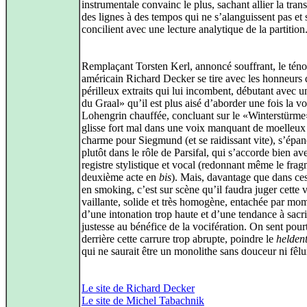
instrumentale convainc le plus, sachant allier la tra
des lignes à des tempos qui ne s’alanguissent pas et 
concilient avec une lecture analytique de la partition
Remplaçant Torsten Kerl, annoncé souffrant, le téno
américain Richard Decker se tire avec les honneurs 
périlleux extraits qui lui incombent, débutant avec u
du Graal» qu’il est plus aisé d’aborder une fois la v
Lohengrin chauffée, concluant sur le «Winterstürme
glisse fort mal dans une voix manquant de moelleux 
charme pour Siegmund (et se raidissant vite), s’épan
plutôt dans le rôle de Parsifal, qui s’accorde bien av
registre stylistique et vocal (redonnant même le fra
deuxième acte en
bis
). Mais, davantage que dans ces
en smoking, c’est sur scène qu’il faudra juger cette 
vaillante, solide et très homogène, entachée par mo
d’une intonation trop haute et d’une tendance à sacrif
justesse au bénéfice de la vocifération. On sent pour
derrière cette carrure trop abrupte, poindre le
helden
qui ne saurait être un monolithe sans douceur ni fêlu
Le site de Richard Decker
Le site de Michel Tabachnik