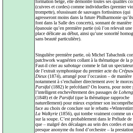
formation belge, elle démontre toutes ses qualités co
(cuivres et cordes) comme individuelles (premier vio
trompette), réussissant de sauvages fortissimos (qui
agresseront moins dans la future Philharmonie qu’ils
font dans la Salle des concerts), sonnant de manière
épanouie qu’en première partie (où l’on relevait une
place délicate au début, ainsi qu’une sonorité homo
sans beauté particulière).
Singulière première partie, où Michel Tabachnik c
patchwork wagnérien collant à la thématique de la p
Faut-il crier au
sabotage
comme le fait un spectateur 
de l’extrait symphonique du premier acte du
Crépus
Dieux
(1874), arrangé pour l’occasion – de manière
notamment à s’enchaîner directement avec le morce
Parsifal
(1882) le précédant? On louera, pour notre 
l’intelligent enchevêtrement des passages de
Loheng
(1848) et de
Parsifal
(que la thématique rapproche
naturellement) pour mieux exprimer son incompréh
face au choix de conclure sur le rebattu «Winterstü
La Walkyrie
(1856), qui tombe vraiment comme un 
sur la soupe. C’est probablement dans le Prélude de
que – malgré des décalages au sein des cordes et un
presque anonyme du fond d’orchestre – la prestatio