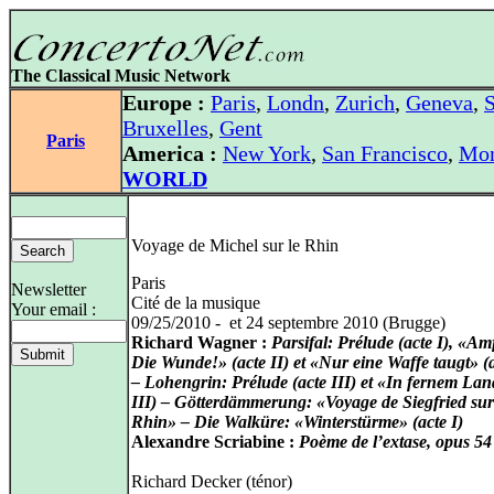
The Classical Music Network
Europe :
Paris
,
Londn
,
Zurich
,
Geneva
,
S
Bruxelles
,
Gent
Paris
America :
New York
,
San Francisco
,
Mon
WORLD
Voyage de Michel sur le Rhin
Paris
Newsletter
Cité de la musique
Your email :
09/25/2010 - et 24 septembre 2010 (Brugge)
Richard Wagner :
Parsifal: Prélude (acte I), «Am
Die Wunde!» (acte II) et «Nur eine Waffe taugt» (a
– Lohengrin: Prélude (acte III) et «In fernem Lan
III) – Götterdämmerung: «Voyage de Siegfried sur
Rhin» – Die Walküre: «Winterstürme» (acte I)
Alexandre Scriabine :
Poème de l’extase, opus 54
Richard Decker (ténor)