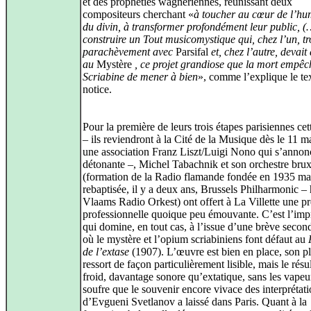
et des prophéties wagnériennes, réunissant deux
compositeurs cherchant «
à toucher au cœur de l’hu
du divin, à transformer profondément leur public, (
construire un Tout musicomystique qui, chez l’un, t
parachèvement avec
Parsifal
et, chez l’autre, devait
au
Mystère
, ce projet grandiose que la mort empêc
Scriabine de mener à bien
», comme l’explique le tex
notice.
Pour la première de leurs trois étapes parisiennes cet
– ils reviendront à la Cité de la Musique dès le 11 m
une association Franz Liszt/Luigi Nono qui s’annon
détonante –, Michel Tabachnik et son orchestre brux
(formation de la Radio flamande fondée en 1935 ma
rebaptisée, il y a deux ans, Brussels Philharmonic – 
Vlaams Radio Orkest) ont offert à La Villette une pr
professionnelle quoique peu émouvante. C’est l’imp
qui domine, en tout cas, à l’issue d’une brève second
où le mystère et l’opium scriabiniens font défaut au
de l’extase
(1907). L’œuvre est bien en place, son p
ressort de façon particulièrement lisible, mais le résul
froid, davantage sonore qu’extatique, sans les vapeu
soufre que le souvenir encore vivace des interprétat
d’Evgueni Svetlanov a laissé dans Paris. Quant à la