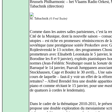
Brussels Philharmonic – het Vlaams Radio Orkest, 
Tabachnik (direction)
M. Tabachnik
(© Fred Toulet)
Comme dans les autres salles parisiennes, c’est la ren
Cité de la Musique, dont la nouvelle saison – consa
utopies – est riche en promesses: réminiscences de l
soviétique (une prestigieuse soirée Prokofiev avec 
Rojdestvenski le 13 octobre, des programmes Chost
prometteurs avec Elisabeth Leonskaïa le 5 janvier, 
Borodine les 8 et 9 janvier), exploits pianistiques ho
normes (Jean-Frédéric Neuburger osant la
Sonate
d
Barraqué le 14 janvier, Paavali Jumppanen associan
Stockhausen, Cage et Boulez le 30 avril)... Une sai
cours de laquelle – faut-il y voir un effet de la réfor
retraites? – Alfred Brendel fera une double apparitio
piano et comme récitant le 15 janvier, pour une
mast
de quatuors à cordes le lendemain).
Dans le cadre de la thématique 2010-2011, le présen
propose une double exploration du messianisme scri