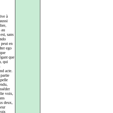
ive à
aussi
bre,
s au
 est, sans
ondo
n peut en
lter ego
 que
légant que
u, qui
s
nd acte.
partie
pelle
tendu,
osséder
lie voix,
ans
ous deux,
leur
voix