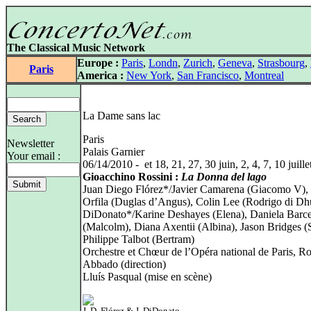
The Classical Music Network
Europe :
Paris
,
Londn
,
Zurich
,
Geneva
,
Strasbourg
,
Paris
America :
New York
,
San Francisco
,
Montreal
La Dame sans lac
Paris
Newsletter
Palais Garnier
Your email :
06/14/2010 - et 18, 21, 27, 30 juin, 2, 4, 7, 10 juille
Gioacchino Rossini :
La Donna del lago
Juan Diego Flórez*/Javier Camarena (Giacomo V),
Orfila (Duglas d’Angus), Colin Lee (Rodrigo di Dh
DiDonato*/Karine Deshayes (Elena), Daniela Barce
(Malcolm), Diana Axentii (Albina), Jason Bridges (
Philippe Talbot (Bertram)
Orchestre et Chœur de l’Opéra national de Paris, R
Abbado (direction)
Lluís Pasqual (mise en scène)
J. D. Flórez & J. DiDonato