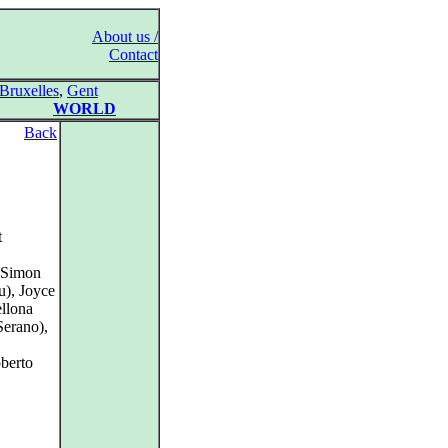
About us /
Contact
Bruxelles
,
Gent
WORLD
Back
t
 Simon
u), Joyce
llona
Serano),
oberto