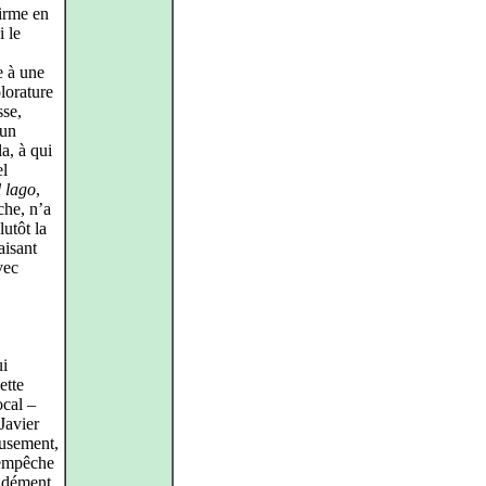
firme en
i le
e à une
olorature
sse,
cun
a, à qui
el
 lago
,
che, n’a
lutôt la
aisant
vec
ui
ette
ocal –
Javier
usement,
 empêche
cidément