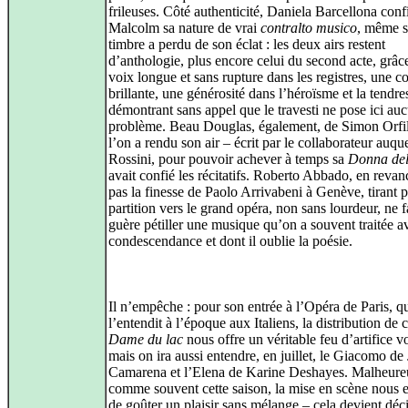
frileuses. Côté authenticité, Daniela Barcellona con
Malcolm sa nature de vrai
contralto musico
, même s
timbre a perdu de son éclat : les deux airs restent
d’anthologie, plus encore celui du second acte, grâc
voix longue et sans rupture dans les registres, une c
brillante, une générosité dans l’héroïsme et la tendre
démontrant sans appel que le travesti ne pose ici au
problème. Beau Douglas, également, de Simon Orfil
l’on a rendu son air – écrit par le collaborateur auqu
Rossini, pour pouvoir achever à temps sa
Donna del
avait confié les récitatifs. Roberto Abbado, en revan
pas la finesse de Paolo Arrivabeni à Genève, tirant p
partition vers le grand opéra, non sans lourdeur, ne f
guère pétiller une musique qu’on a souvent traitée a
condescendance et dont il oublie la poésie.
Il n’empêche : pour son entrée à l’Opéra de Paris, q
l’entendit à l’époque aux Italiens, la distribution de c
Dame du lac
nous offre un véritable feu d’artifice v
mais on ira aussi entendre, en juillet, le Giacomo de 
Camarena et l’Elena de Karine Deshayes. Malheure
comme souvent cette saison, la mise en scène nous
de goûter un plaisir sans mélange – cela devient dé