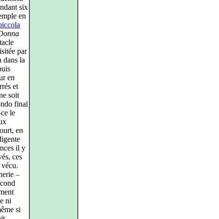
ndant six
xemple en
piccola
Donna
tacle
isitée par
 dans la
puis
ur en
rés et
e soit
ondo final
-ce le
eux
ourt, en
digente
nces il y
vés, ces
 vécu.
nerie –
second
ement
e ni
même si
it