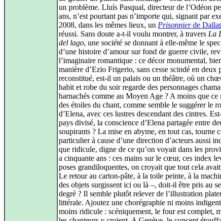
un problème. Lluís Pasqual, directeur de l’Odéon pe
ans, n’est pourtant pas n’importe qui, signant par e
2008, dans les mêmes lieux, un
Prisonnier
de Dalla
réussi. Sans doute a-t-il voulu montrer, à travers
La 
del lago
, une société se donnant à elle-même le spec
d’une histoire d’amour sur fond de guerre civile, rev
l’imaginaire romantique : ce décor monumental, bien
manière d’Ezio Frigerio, sans cesse scindé en deux 
reconstitué, est-il un palais ou un théâtre, où un chœ
habit et robe du soir regarde des personnages chamar
harnachés comme au Moyen Age ? A moins que ce n
des étoiles du chant, comme semble le suggérer le r
d’Elena, avec ces lustres descendant des cintres. Est
pays divisé, la conscience d’Elena partagée entre d
soupirants ? La mise en abyme, en tout cas, tourne c
particulier à cause d’une direction d’acteurs aussi in
que ridicule, digne de ce qu’on voyait dans les provi
a cinquante ans : ces mains sur le cœur, ces index le
poses grandiloquentes, on croyait que tout cela avait
Le retour au carton-pâte, à la toile peinte, à la machi
des objets surgissent ici ou là –, doit-il être pris au 
degré ? Il semble plutôt relever de l’illustration plat
littérale. Ajoutez une chorégraphie ni moins indigent
moins ridicule : scéniquement, le four est complet, 
les chanteurs y croient. A Genève, le concept étouffa