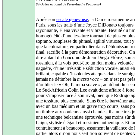
(© Opéra national de Paris/Agathe Poupeney)
Après son
escale genevoise
, la Dame rossinienne arr
Paris, sous les traits d’une Joyce DiDonato toujours 
rayonnante, Elena vivante et vibrante. Beauté du tim
homogénéité d’une tessiture tournant de plus en plu
soprano, souplesse du phrasé, agilité virtuose, tout y
que la colorature, en particulier dans l’éblouissant r
final, sacrifie à la pure démonstration décorative. O
dire autant du Giacomo de Juan Diego Flórez, son a
rossinien, à la voix peut-être un rien moins veloutée
naguère, d’une irrésistible séduction vocale, aussi é
brillant, capable d’insolentes attaques dans le suraig
jamais ne détimbre la
mezza voce
– on n’est pas prè
d’oublier le « Oh, fiamma soave », au début du seco
Le Sud-Africain Colin Lee avait donc affaire à forte 
pour s’imposer face à son rival, bien que Rodrigo ap
une tessiture plus centrale. Sans être le baryténor at
avec un bas médium et un grave trop courts, sans p
un timbre aux couleurs aussi chaudes, il a une très jo
une technique belcantiste éprouvée, pas moins sûr d
l’aigu, styliste élégant et rossinien authentique. Et t
contrairement à beaucoup, assument la vaillance de 
partie, alors qu’on nous sert trop souvent de petites 