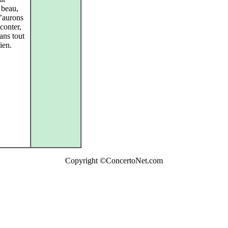
 beau,
n’aurons
conter,
dans tout
ien.
Copyright ©ConcertoNet.com