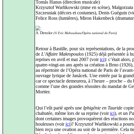
Tomás Hanus (direction musicale)
Krzysztof Warlikowski (mise en scène), Malgorzata
Szczesniak (décors et costumes), Denis Guéguin (vi
Felice Ross (lumières), Miron Hakenbeck (dramatur
A. Denoke
(© Eric Mahoudeau/Opéra national de Paris)
Retour à Bastille, pour six représentations, de la pr
de
L’Affaire Makropoulos
(1925) déjà présentée à hu
reprises en avril et mai 2007 (voir
ici
): c’était alors, 
quatre-vingt-un ans après sa création à Brno (1926), 
au répertoire de l’Opéra national de Paris de l’avant
ouvrage lyrique de Janácek. Une entrée par la grand
car ce spectacle demeurera, à l’heure – proche – du 
comme l’une des grandes réussites du mandat de Ge
Mortier.
Qui l’eût parié après une
Iphigénie en Tauride
copie
chahutée, même lors de sa reprise (voir
ici
), et un
Pa
dont certaines images provoquèrent des réactions n
houleuses (voir
ici
)? Krzysztof Warlikowski a pourta
bien reçu une ovation au soir de la première. Cela ti