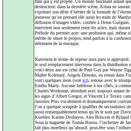
film qui y est projeté. Un monde fascinant autant qu
destructeur: dans la dernière scène, Krista ne saurai
exprimer son désir d’hériter de la formule de l’éterne
jeunesse qu’en prenant elle aussi les traits de Marily
diffusion d’images vidéo, confiée à Denis Guéguin,
intervient non seulement entre les actes, mais durant 
Prélude du premier acte: une profusion qui, même si 
mérite de situer le propos, tend parfois à la confusio
détriment de la musique.
Rarement le terme de reprise aura paru si approprié,
le seul remplacement intervenu dans la distribution 
voici deux ans est celui de Paul Gay par Wayne Tig
Maître Kolenatý. Angela Denoke, en retrait dans
Fi
voici quelques mois (voir
ici
), renoue avec le triom
Emilia Marty. Aucune faiblesse à ses côtés, à comm
Charles Workman, abordant avec toujours autant de f
les aigus d’Albert Gregor, et Vincent Le Texier, ca
Jaroslav Prus vocalement et dramatiquement convain
l’on a quelque scrupule à qualifier de secondaires de
aussi remarquablement tenus qu’ils le sont par Davi
Kuebler, Karine Deshayes, Ales Briscein et Ryland 
Sous la baguette de Tomás Hanus, l’orchestre de Ja
fait plus moelleux qu’abrasif, peut-être sous l’influe