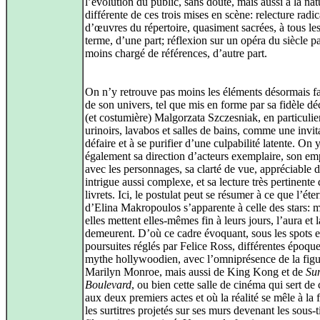
l’évolution du public, sans doute, mais aussi à la nat
différente de ces trois mises en scène: relecture radic
d’œuvres du répertoire, quasiment sacrées, à tous le
terme, d’une part; réflexion sur un opéra du siècle p
moins chargé de références, d’autre part.
On n’y retrouve pas moins les éléments désormais fa
de son univers, tel que mis en forme par sa fidèle dé
(et costumière) Malgorzata Szczesniak, en particulie
urinoirs, lavabos et salles de bains, comme une invit
défaire et à se purifier d’une culpabilité latente. On 
également sa direction d’acteurs exemplaire, son em
avec les personnages, sa clarté de vue, appréciable 
intrigue aussi complexe, et sa lecture très pertinente
livrets. Ici, le postulat peut se résumer à ce que l’éter
d’Elina Makropoulos s’apparente à celle des stars: 
elles mettent elles-mêmes fin à leurs jours, l’aura et l
demeurent. D’où ce cadre évoquant, sous les spots e
poursuites réglés par Felice Ross, différentes époqu
mythe hollywoodien, avec l’omniprésence de la figu
Marilyn Monroe, mais aussi de King Kong et de
Su
Boulevard
, ou bien cette salle de cinéma qui sert de
aux deux premiers actes et où la réalité se mêle à la f
les surtitres projetés sur ses murs devenant les sous-t