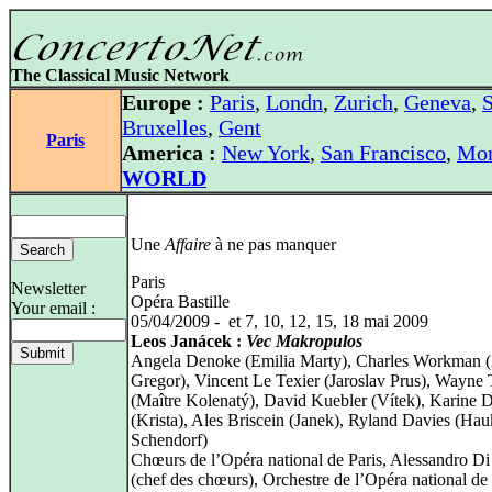
The Classical Music Network
Europe :
Paris
,
Londn
,
Zurich
,
Geneva
,
S
Bruxelles
,
Gent
Paris
America :
New York
,
San Francisco
,
Mon
WORLD
Une
Affaire
à ne pas manquer
Paris
Newsletter
Opéra Bastille
Your email :
05/04/2009 - et 7, 10, 12, 15, 18 mai 2009
Leos Janácek :
Vec Makropulos
Angela Denoke (Emilia Marty), Charles Workman (
Gregor), Vincent Le Texier (Jaroslav Prus), Wayne 
(Maître Kolenatý), David Kuebler (Vítek), Karine 
(Krista), Ales Briscein (Janek), Ryland Davies (Hau
Schendorf)
Chœurs de l’Opéra national de Paris, Alessandro Di
(chef des chœurs), Orchestre de l’Opéra national de 