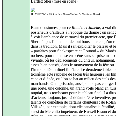
Bartlett Sher (mise en scène)
R. Villazón
(© Clärchen Baus-Mattar & Matthias Baus)
Beaux costumes pour ce
Roméo et Juliette
, à vrai di
postérieurs d’ailleurs à l’époque du drame : on sent
à voir l’ambiance de carnaval du premier acte, que B
Sher n’a pas l’intention de tout bousculer et qu’on re
dans la tradition. Mais il sait exploiter le plateau et l
– parfaites pour Shakespeare et Gounod – du Manè
rochers, pour une mise en scène sans surprise mais c
vivante, où les déplacements du chœur, notamment, 
assez bien pensés, dans le mouvement de la fête ou
l’immobilité du rituel funèbre. Le deuxième tableau
troisième acte rappelle de façon très heureuse les fil
cape et d’épée, où l’on se bat au milieu des étals des
marchands. On a pris soin, aussi, de ne pas charger l
une porte, une colonne, un grand voile blanc en guise
nuptial, trois tombeaux pour le tableau final. La dire
d’acteurs, toujours juste à défaut d’être inventive, pr
talents de comédien de certains chanteurs : de Rola
Villazón, par exemple, dont elle canalise la fébrilité,
aussi du Mercutio impétueux de Russell Braun et d