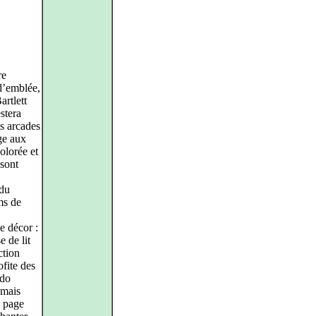
re
 d’emblée,
artlett
stera
es arcades
ge aux
olorée et
sont
 du
ms de
e décor :
 de lit
ction
ofite des
ndo
 mais
u page