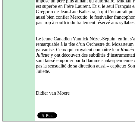
impose un père plus aimant qu’autoritaire, Mikhaïl 
est superbe en Frère Laurent. Et si le seul Français es
Grégorio de Jean-Luc Ballestra, à qui l’on aurait pu 
aussi bien confier Mercutio, le festivalier francopho
pas trop à souffrir du traitement réservé aux syllabes
Le jeune Canadien Yannick Nézet-Séguin, enfin, s’
remarquable à la tête d’un Orchestre du Mozarteum 
galvanise. Ceux qui croyaient connaître leur
Roméo 
Juliette
y ont découvert des subtilités d’instrumentati
sont laissé emporter par la flamme shakespearienne 
pas la sensualité de sa direction aussi – capiteux S
Juliette.
Didier van Moere