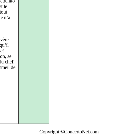
Petrenko
t le
tout
ne n’a
.
avère
qu’il
et
on, se
du chef,
ommeil de
Copyright ©ConcertoNet.com