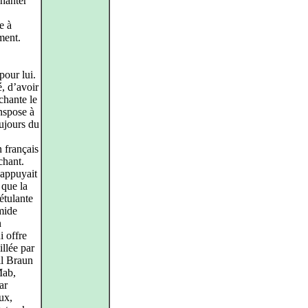
chanter
e à
ement.
pour lui.
é, d’avoir
chante le
anspose à
oujours du
n français
chant.
’appuyait
 que la
étulante
imide
n
i offre
illée par
ll Braun
Mab,
ar
ux,