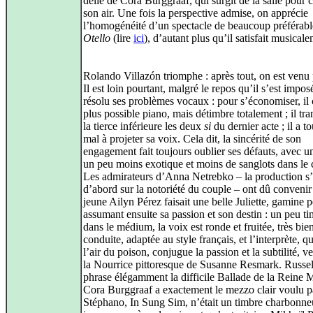
délié de Cora Burggraaf, qui surgit de la salle pour 
son air. Une fois la perspective admise, on apprécie
l’homogénéité d’un spectacle de beaucoup préférabl
Otello
(lire
ici
), d’autant plus qu’il satisfait musical
Rolando Villazón triomphe : après tout, on est venu 
Il est loin pourtant, malgré le repos qu’il s’est impos
résolu ses problèmes vocaux : pour s’économiser, il 
plus possible piano, mais détimbre totalement ; il tr
la tierce inférieure les deux
si
du dernier acte ; il a t
mal à projeter sa voix. Cela dit, la sincérité de son
engagement fait toujours oublier ses défauts, avec u
un peu moins exotique et moins de sanglots dans le 
Les admirateurs d’Anna Netrebko – la production s
d’abord sur la notoriété du couple – ont dû convenir
jeune Ailyn Pérez faisait une belle Juliette, gamine p
assumant ensuite sa passion et son destin : un peu t
dans le médium, la voix est ronde et fruitée, très bie
conduite, adaptée au style français, et l’interprète, qu
l’air du poison, conjugue la passion et la subtilité, ve
la Nourrice pittoresque de Susanne Resmark. Russe
phrase élégamment la difficile Ballade de la Reine 
Cora Burggraaf a exactement le mezzo clair voulu p
Stéphano, In Sung Sim, n’était un timbre charbonne