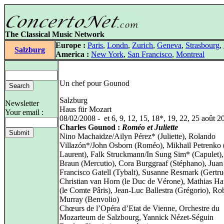
The Classical Music Network
Europe :
Paris
,
Londn
,
Zurich
,
Geneva
,
Strasbourg
,
Salzburg
America :
New York
,
San Francisco
,
Montreal
Un chef pour Gounod
Salzburg
Newsletter
Haus für Mozart
Your email :
08/02/2008 - et 6, 9, 12, 15, 18*, 19, 22, 25 août 2
Charles Gounod :
Roméo et Juliette
Nino Machaidze/Ailyn Pérez* (Juliette), Rolando
Villazón*/John Osborn (Roméo), Mikhaïl Petrenko 
Laurent), Falk Struckmann/In Sung Sim* (Capulet),
Braun (Mercutio), Cora Burggraaf (Stéphano), Juan
Francisco Gatell (Tybalt), Susanne Resmark (Gertru
Christian van Horn (le Duc de Vérone), Mathias 
(le Comte Pâris), Jean-Luc Ballestra (Grégorio), Ro
Murray (Benvolio)
Chœurs de l’Opéra d’Etat de Vienne, Orchestre du
Mozarteum de Salzbourg, Yannick Nézet-Séguin