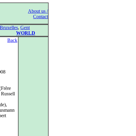
About us /
Contact
Bruxelles
,
Gent
WORLD
Back
008
(Frère
 Russell
de),
Hausmann
bert