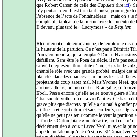
que Robert Carsen de celle des
Capulets
(lire
ici
). S
n’y peut-on rien. Il est trop tard, aussi, pour regretter
l’absence de l’acte de Fontainebleau – mais on a le f
complet du tableau de la prison, avec le lamento de 
II devenu plus tard le « Lacrymosa » du
Requiem
.
Rien n’empêchait, en revanche, de réunir une distrib
la hauteur de la partition. Ce n’est pas à Dimitris Ti
l’on s’en prendra, qui a remplacé Dmitri Hvorostov
défaillant. Sans être le Posa du siècle, il n’a pas seu
sauvé la représentation : doté d’une assez belle voix, 
chanté le rôle avec une grande probité, malgré des a
blanchis dans les nuances – au moins les a-t-il faites 
projetant du coup assez mal. Mais Yvonne Naef, qu
aimons ailleurs, notamment en Brangaine, se fourvo
Eboli. Passe encore qu’elle ne se trouve guère à l’ai
Chanson du voile : on en a vu d’autres. Ce bas méd
grave plus que discrets, qu’elle a du mal à gonfler p
artifices, cette voix dure et sans couleurs, ces aigus 
qu’elle ne peut pas tenir comme le veut la partition e
la fin de « O don fatale » un désastre, tout cela n’a
décidément rien à voir, ni avec Verdi ni avec la prin
appelle un falcon qu’elle n’est pas. Si Tamar Iveri se