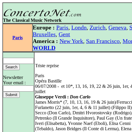
The Classical Music Network
Europe :
Paris
,
Londn
,
Zurich
,
Geneva
,
S
Bruxelles
,
Gent
Paris
America :
New York
,
San Francisco
,
Mon
WORLD
Triste reprise
Paris
Newsletter
Opéra Bastille
Your email :
06/07/2008 - et 10*, 13, 16, 19, 22 & 26 juin, 1er, 
juillet
Giuseppe Verdi :
Don Carlo
James Morris* (7, 10, 13, 16, 19 & 26 juin)/Ferrucc
Furlanetto (22 juin, 1er, 4, 6 & 11 juillet) (Filippo II
Secco (Don Carlo), Dmitri Hvorostovsky (Rodrigo)
Petrenko (Il Grande Inquisitore), Paul Gay (Un frat
Iveri (Elisabetta), Yvonne Naef (Eboli), Elisa Cenni
(Tebaldo), Jason Bridges (Il Conte di Lerma), Elena