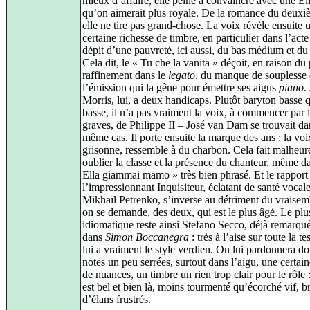
mieux d’affaire, elle peine à convaincre avec une El
qu’on aimerait plus royale. De la romance du deuxi
elle ne tire pas grand-chose. La voix révèle ensuite 
certaine richesse de timbre, en particulier dans l’acte 
dépit d’une pauvreté, ici aussi, du bas médium et du
Cela dit, le « Tu che la vanita » déçoit, en raison du
raffinement dans le
legato
, du manque de souplesse
l’émission qui la gêne pour émettre ses aigus
piano
.
Morris, lui, a deux handicaps. Plutôt baryton basse 
basse, il n’a pas vraiment la voix, à commencer par 
graves, de Philippe II – José van Dam se trouvait da
même cas. Il porte ensuite la marque des ans : la voi
grisonne, ressemble à du charbon. Cela fait malheu
oublier la classe et la présence du chanteur, même d
Ella giammai mamo » très bien phrasé. Et le rapport
l’impressionnant Inquisiteur, éclatant de santé vocale
Mikhaïl Petrenko, s’inverse au détriment du vraisem
on se demande, des deux, qui est le plus âgé. Le plu
idiomatique reste ainsi Stefano Secco, déjà remarqu
dans
Simon Boccanegra
: très à l’aise sur toute la te
lui a vraiment le style verdien. On lui pardonnera d
notes un peu serrées, surtout dans l’aigu, une certai
de nuances, un timbre un rien trop clair pour le rôle :
est bel et bien là, moins tourmenté qu’écorché vif, b
d’élans frustrés.