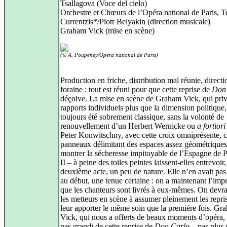
Tsallagova (Voce del cielo)
Orchestre et Chœurs de l’Opéra national de Paris, 
Currentzis*/Piotr Belyakin (direction musicale)
Graham Vick (mise en scène)
(© A. Poupeney/Opéra national de Paris)
Production en friche, distribution mal réunie, directi
foraine : tout est réuni pour que cette reprise de
Don
déçoive. La mise en scène de Graham Vick, qui privi
rapports individuels plus que la dimension politique,
toujours été sobrement classique, sans la volonté de
renouvellement d’un Herbert Wernicke ou
a fortiori
Peter Konwitschny, avec cette croix omniprésente, 
panneaux délimitant des espaces assez géométriques
montrer la sécheresse impitoyable de l’Espagne de P
II – à peine des toiles peintes laissent-elles entrevoir,
deuxième acte, un peu de nature. Elle n’en avait pas
au début, une tenue certaine : on a maintenant l’imp
que les chanteurs sont livrés à eux-mêmes. On devra
les metteurs en scène à assumer pleinement les repris
leur apporter le même soin que la première fois. Gr
Vick, qui nous a offerts de beaux moments d’opéra, 
pas grandi de cette reprise de
Don Carlo
– pas plus d