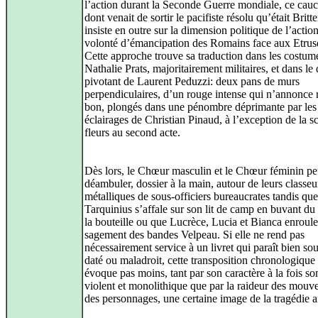
l’action durant la Seconde Guerre mondiale, ce cau
dont venait de sortir le pacifiste résolu qu’était Britte
insiste en outre sur la dimension politique de l’action
volonté d’émancipation des Romains face aux Etrus
Cette approche trouve sa traduction dans les costum
Nathalie Prats, majoritairement militaires, et dans le
pivotant de Laurent Peduzzi: deux pans de murs
perpendiculaires, d’un rouge intense qui n’annonce 
bon, plongés dans une pénombre déprimante par les
éclairages de Christian Pinaud, à l’exception de la s
fleurs au second acte.
Dès lors, le Chœur masculin et le Chœur féminin p
déambuler, dossier à la main, autour de leurs classeu
métalliques de sous-officiers bureaucrates tandis que
Tarquinius s’affale sur son lit de camp en buvant d
la bouteille ou que Lucrèce, Lucia et Bianca enroule
sagement des bandes Velpeau. Si elle ne rend pas
nécessairement service à un livret qui paraît bien so
daté ou maladroit, cette transposition chronologique
évoque pas moins, tant par son caractère à la fois s
violent et monolithique que par la raideur des mou
des personnages, une certaine image de la tragédie a