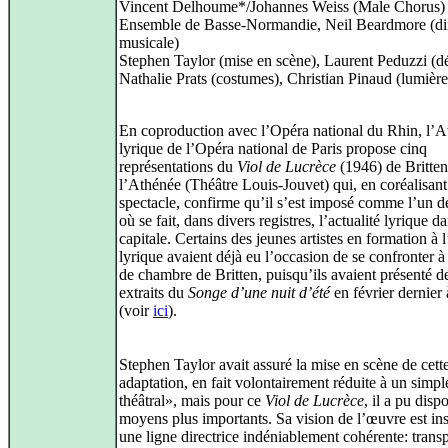
Vincent Delhoume*/Johannes Weiss (Male Chorus)
Ensemble de Basse-Normandie, Neil Beardmore (di
musicale)
Stephen Taylor (mise en scène), Laurent Peduzzi (dé
Nathalie Prats (costumes), Christian Pinaud (lumière
En coproduction avec l’Opéra national du Rhin, l’At
lyrique de l’Opéra national de Paris propose cinq
représentations du
Viol de Lucrèce
(1946) de Britten
l’Athénée (Théâtre Louis-Jouvet) qui, en coréalisant
spectacle, confirme qu’il s’est imposé comme l’un d
où se fait, dans divers registres, l’actualité lyrique da
capitale. Certains des jeunes artistes en formation à l
lyrique avaient déjà eu l’occasion de se confronter 
de chambre de Britten, puisqu’ils avaient présenté d
extraits du
Songe d’une nuit d’été
en février dernier
(voir
ici
).
Stephen Taylor avait assuré la mise en scène de cett
adaptation, en fait volontairement réduite à un simpl
théâtral», mais pour ce
Viol de Lucrèce
, il a pu disp
moyens plus importants. Sa vision de l’œuvre est ins
une ligne directrice indéniablement cohérente: trans