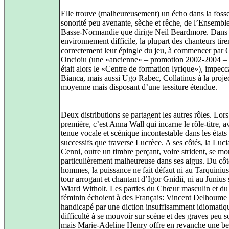
Elle trouve (malheureusement) un écho dans la fosse
sonorité peu avenante, sèche et rêche, de l’Ensembl
Basse-Normandie que dirige Neil Beardmore. Dans 
environnement difficile, la plupart des chanteurs tire
correctement leur épingle du jeu, à commencer par 
Oncioiu (une «ancienne» – promotion 2002-2004 – 
était alors le «Centre de formation lyrique»), impecc
Bianca, mais aussi Ugo Rabec, Collatinus à la proje
moyenne mais disposant d’une tessiture étendue.
Deux distributions se partagent les autres rôles. Lors
première, c’est Anna Wall qui incarne le rôle-titre, 
tenue vocale et scénique incontestable dans les états
successifs que traverse Lucrèce. A ses côtés, la Luci
Cenni, outre un timbre perçant, voire strident, se mo
particulièrement malheureuse dans ses aigus. Du côt
hommes, la puissance ne fait défaut ni au Tarquinius
tour arrogant et chantant d’Igor Gnidii, ni au Junius 
Wiard Witholt. Les parties du Chœur masculin et d
féminin échoient à des Français: Vincent Delhoume 
handicapé par une diction insuffisamment idiomatiq
difficulté à se mouvoir sur scène et des graves peu s
mais Marie-Adeline Henry offre en revanche une be