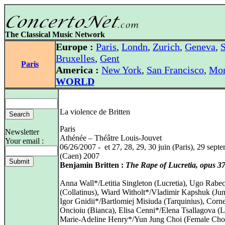
The Classical Music Network
Europe :
Paris
,
Londn
,
Zurich
,
Geneva
,
S
Bruxelles
,
Gent
Paris
America :
New York
,
San Francisco
,
Mon
WORLD
La violence de Britten
Paris
Newsletter
Athénée – Théâtre Louis-Jouvet
Your email :
06/26/2007 - et 27, 28, 29, 30 juin (Paris), 29 sept
(Caen) 2007
Benjamin Britten :
The Rape of Lucretia, opus 3
Anna Wall*/Letitia Singleton (Lucretia), Ugo Rabe
(Collatinus), Wiard Witholt*/Vladimir Kapshuk (Jun
Igor Gnidii*/Bartlomiej Misiuda (Tarquinius), Corne
Oncioiu (Bianca), Elisa Cenni*/Elena Tsallagova (L
Marie-Adeline Henry*/Yun Jung Choi (Female Chor