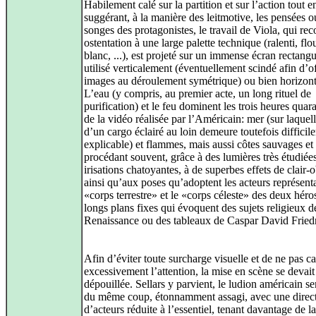
Habilement calé sur la partition et sur l’action tout e
suggérant, à la manière des leitmotive, les pensées o
songes des protagonistes, le travail de Viola, qui rec
ostentation à une large palette technique (ralenti, flou
blanc, ...), est projeté sur un immense écran rectangu
utilisé verticalement (éventuellement scindé afin d’o
images au déroulement symétrique) ou bien horizon
L’eau (y compris, au premier acte, un long rituel de
purification) et le feu dominent les trois heures quar
de la vidéo réalisée par l’Américain: mer (sur laquel
d’un cargo éclairé au loin demeure toutefois difficil
explicable) et flammes, mais aussi côtes sauvages et 
procédant souvent, grâce à des lumières très étudiées
irisations chatoyantes, à de superbes effets de clair-
ainsi qu’aux poses qu’adoptent les acteurs représenta
«corps terrestre» et le «corps céleste» des deux héro
longs plans fixes qui évoquent des sujets religieux d
Renaissance ou des tableaux de Caspar David Friedr
Afin d’éviter toute surcharge visuelle et de ne pas ca
excessivement l’attention, la mise en scène se devait
dépouillée. Sellars y parvient, le ludion américain s
du même coup, étonnamment assagi, avec une direc
d’acteurs réduite à l’essentiel, tenant davantage de l