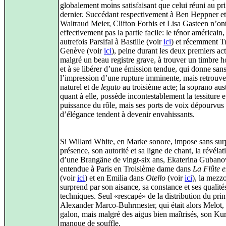
globalement moins satisfaisant que celui réuni au pr
dernier. Succédant respectivement à Ben Heppner et
Waltraud Meier, Clifton Forbis et Lisa Gasteen n’on
effectivement pas la partie facile: le ténor américain,
autrefois Parsifal à Bastille (voir
ici
) et récemment Tr
Genève (voir
ici
), peine durant les deux premiers act
malgré un beau registre grave, à trouver un timbre
et à se libérer d’une émission tendue, qui donne san
l’impression d’une rupture imminente, mais retrouve
naturel et de
legato
au troisième acte; la soprano aus
quant à elle, possède incontestablement la tessiture e
puissance du rôle, mais ses ports de voix dépourvus
d’élégance tendent à devenir envahissants.
Si Willard White, en Marke sonore, impose sans surp
présence, son autorité et sa ligne de chant, la révélat
d’une Brangäne de vingt-six ans, Ekaterina Gubano
entendue à Paris en Troisième dame dans
La Flûte 
(voir
ici
) et en Emilia dans
Otello
(voir
ici
), la mezz
surprend par son aisance, sa constance et ses qualité
techniques. Seul «rescapé» de la distribution du pri
Alexander Marco-Buhrmester, qui était alors Melot, 
galon, mais malgré des aigus bien maîtrisés, son K
manque de souffle.