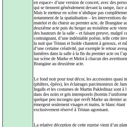
en espace» d’une version de concert, avec des pers
qui se tiennent généralement devant la rampe, face a
Mais le metteur en scène n’abdique pas complètemen
notamment de la spatialisation – les interventions du
matelot et du chœur au premier acte, de Brangäne a
deuxième acte puis du berger au troisième acte vienn
des hauteurs de la salle – et faisant preuve, malgré c
contraignant, d’une indéniable poésie, telle cette inv
la nuit que Tristan et Isolde chantent à genoux, et 
d’une certaine créativité, par exemple le retour aveu
lumières dans la salle à la fin du premier acte ou l’a
sur scène de Marke et Melot à chacun des avertisse
Brangäne au deuxième acte.
Le fond noir pour tout décor, les accessoires quasi i
(philtres, épées), les éclairages parcimonieux de Jam
Ingalls et les costumes de Martin Pakledinaz sont à 
dans des noirs et gris intemporels (hormis l’uniform
quelque peu incongru que revêt Marke au dernier ac
émergent seulement visages et mains, le blanc étant
exclusivement réservé à Tristan agonisant.
La relative déception de cette reprise vient d’un pla