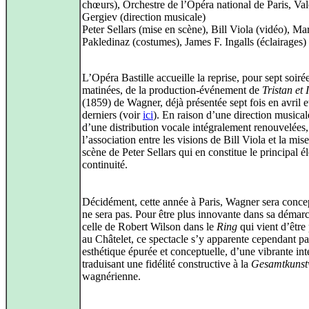
chœurs), Orchestre de l’Opéra national de Paris, Va
Gergiev (direction musicale)
Peter Sellars (mise en scène), Bill Viola (vidéo), Mar
Pakledinaz (costumes), James F. Ingalls (éclairages)
L’Opéra Bastille accueille la reprise, pour sept soirée
matinées, de la production-événement de
Tristan et 
(1859) de Wagner, déjà présentée sept fois en avril e
derniers (voir
ici
). En raison d’une direction musical
d’une distribution vocale intégralement renouvelées,
l’association entre les visions de Bill Viola et la mis
scène de Peter Sellars qui en constitue le principal 
continuité.
Décidément, cette année à Paris, Wagner sera conce
ne sera pas. Pour être plus innovante dans sa démar
celle de Robert Wilson dans le
Ring
qui vient d’être
au Châtelet, ce spectacle s’y apparente cependant pa
esthétique épurée et conceptuelle, d’une vibrante int
traduisant une fidélité constructive à la
Gesamtkunst
wagnérienne.