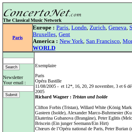
The Classical Music Network
Europe :
Paris
,
Londn
,
Zurich
,
Geneva
,
S
Bruxelles
,
Gent
Paris
America :
New York
,
San Francisco
,
Mon
WORLD
Exemplaire
Paris
Newsletter
Opéra Bastille
Your email :
11/08/2005 - et 12*, 16, 20, 29 novembre, 3 et 6 d
2005
Richard Wagner :
Tristan und Isolde
Clifton Forbis (Tristan), Willard White (König Mark
Gasteen (Isolde), Alexander Marco-Buhrmester (Ku
Ekaterina Gubanova (Brangäne), Peter Eglitis (Melo
Briscein (Ein junger Seemann/Ein Hirt)
Chœurs de l’Opéra national de Paris, Peter Burian (