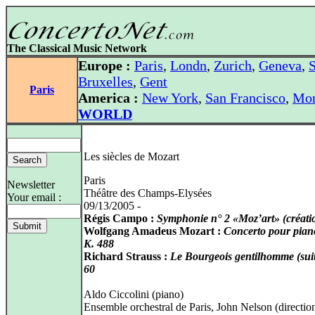
The Classical Music Network
Europe :
Paris
,
Londn
,
Zurich
,
Geneva
,
S
Bruxelles
,
Gent
Paris
America :
New York
,
San Francisco
,
Mon
WORLD
Les siècles de Mozart
Paris
Newsletter
Théâtre des Champs-Elysées
Your email :
09/13/2005 -
Régis Campo :
Symphonie n° 2 «Moz’art» (créati
Wolfgang Amadeus Mozart :
Concerto pour pian
K. 488
Richard Strauss :
Le Bourgeois gentilhomme (suit
60
Aldo Ciccolini (piano)
Ensemble orchestral de Paris, John Nelson (directio