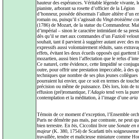
hauteur des espérances. Véritable légende vivante, l
pianiste, arborant sa rosette d’officier de la Légion
d’honneur, possède désormais l’allure altière d’un 
romain ou, puisqu’il s’agissait du
Vingt-troisième co
(1786) de Mozart, de la statue du Commandeur. Mai
d’impérial – sinon le caractère intimidant de sa prest
dès qu’il se met aux commandes d’un
Fazioli
velout
souhait, tant il parvient à suggérer autant avec des 
expressifs aussi volontairement réduits, sans extrav
effets, évitant les deux écueils opposés qui guettent l
mozartien, aussi bien l’affectation que le refus d’inte
Ce naturel, cette évidence, cette limpidité se conjug
outre, pour offrir une prestation impeccable, à des qu
techniques que nombre de ses plus jeunes collègues
pourraient lui envier, que ce soit en termes de touche
précision ou même de puissance. Dès lors, loin de t
effusion (pré)romantique, l’
Adagio
tend vers la puret
contemplation et la méditation, à l’image d’une
aria
Témoin de ce moment d’exception, l’Ensemble orche
Paris ne démérite pas mais, par contraste, ne peut qu
bien terrestre. En
bis
, Ciccolini livre une
Sonate en 
majeur
(K. 380, 1754) de Scarlatti très soigneuseme
travaillée, tendre et malicieuse miniature comme Ho