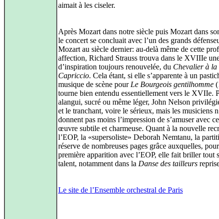
aimait à les ciseler.
Après Mozart dans notre siècle puis Mozart dans son
le concert se concluait avec l’un des grands défense
Mozart au siècle dernier: au-delà même de cette pro
affection, Richard Strauss trouva dans le XVIIIe un
d’inspiration toujours renouvelée, du
Chevalier à la
Capriccio
. Cela étant, si elle s’apparente à un pastic
musique de scène pour
Le Bourgeois gentilhomme
(
tourne bien entendu essentiellement vers le XVIIe. P
alangui, sucré ou même léger, John Nelson privilégie
et le tranchant, voire le sérieux, mais les musiciens 
donnent pas moins l’impression de s’amuser avec ce
œuvre subtile et charmeuse. Quant à la nouvelle rec
l’EOP, la «supersoliste» Deborah Nemtanu, la partiti
réserve de nombreuses pages grâce auxquelles, pour
première apparition avec l’EOP, elle fait briller tout 
talent, notamment dans la
Danse des tailleurs
repris
Le site de l’Ensemble orchestral de Paris