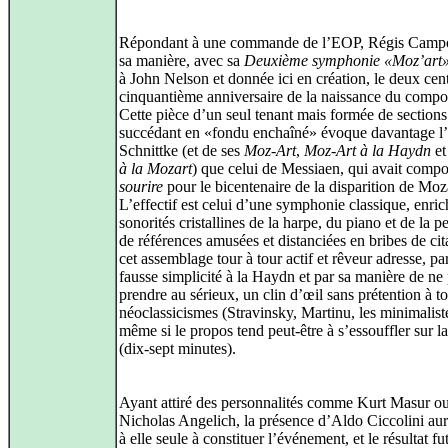
Répondant à une commande de l’EOP, Régis Campo
sa manière, avec sa
Deuxième symphonie «Moz’art
à John Nelson et donnée ici en création, le deux cen
cinquantième anniversaire de la naissance du compos
Cette pièce d’un seul tenant mais formée de sections
succédant en «fondu enchaîné» évoque davantage l’
Schnittke (et de ses
Moz-Art
,
Moz-Art à la Haydn
e
à la Mozart
) que celui de Messiaen, qui avait comp
sourire
pour le bicentenaire de la disparition de Moz
L’effectif est celui d’une symphonie classique, enric
sonorités cristallines de la harpe, du piano et de la p
de références amusées et distanciées en bribes de cit
cet assemblage tour à tour actif et rêveur adresse, pa
fausse simplicité à la Haydn et par sa manière de ne 
prendre au sérieux, un clin d’œil sans prétention à to
néoclassicismes (Stravinsky, Martinu, les minimalist
même si le propos tend peut-être à s’essouffler sur l
(dix-sept minutes).
Ayant attiré des personnalités comme Kurt Masur o
Nicholas Angelich, la présence d’Aldo Ciccolini aura
à elle seule à constituer l’événement, et le résultat fut