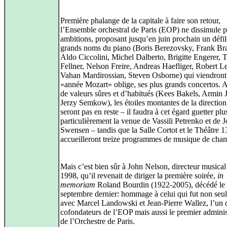
Première phalange de la capitale à faire son retour,
l’Ensemble orchestral de Paris (EOP) ne dissimule p
ambitions, proposant jusqu’en juin prochain un défil
grands noms du piano (Boris Berezovsky, Frank Bra
Aldo Ciccolini, Michel Dalberto, Brigitte Engerer, Ti
Fellner, Nelson Freire, Andreas Haefliger, Robert L
Vahan Mardirossian, Steven Osborne) qui viendront 
«année Mozart» oblige, ses plus grands concertos. 
de valeurs sûres et d’habitués (Kees Bakels, Armin 
Jerzy Semkow), les étoiles montantes de la direction
seront pas en reste – il faudra à cet égard guetter plu
particulièrement la venue de Vassili Petrenko et de J
Swensen – tandis que la Salle Cortot et le Théâtre 1
accueilleront treize programmes de musique de cha
Mais c’est bien sûr à John Nelson, directeur musical
1998, qu’il revenait de diriger la première soirée,
in
memoriam
Roland Bourdin (1922-2005), décédé le
septembre dernier: hommage à celui qui fut non seu
avec Marcel Landowski et Jean-Pierre Wallez, l’un 
cofondateurs de l’EOP mais aussi le premier adminis
de l’Orchestre de Paris.