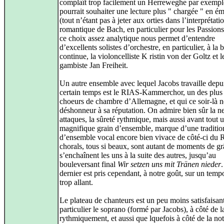
complaît trop facilement un Herreweghe par exemp
pourrait souhaiter une lecture plus " chargée " en é
(tout n’étant pas à jeter aux orties dans l’interprétati
romantique de Bach, en particulier pour les Passions
ce choix assez analytique nous permet d’entendre
d’excellents solistes d’orchestre, en particulier, à la 
continue, la violoncelliste K ristin von der Goltz et l
gambiste Jan Freiheit.
Un autre ensemble avec lequel Jacobs travaille depu
certain temps est le RIAS-Kammerchor, un des plus 
choeurs de chambre d’Allemagne, et qui ce soir-là ne
déshonneur à sa réputation. On admire bien sûr la ne
attaques, la sûreté rythmique, mais aussi avant tout 
magnifique grain d’ensemble, marque d’une traditio
d’ensemble vocal encore bien vivace de côté-ci du 
chorals, tous si beaux, sont autant de moments de gr
s’enchaînent les uns à la suite des autres, jusqu’au
bouleversant final
Wir setzen uns mit Tränen nieder
dernier est pris cependant, à notre goût, sur un temp
trop allant.
Le plateau de chanteurs est un peu moins satisfaisan
particulier le soprano (formé par Jacobs), à côté de 
rythmiquement, et aussi que lquefois à côté de la no