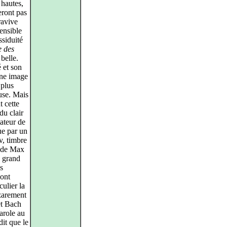
 hautes,
eront pas
ravive
ensible
ssiduité
e des
 belle.
 et son
une image
 plus
use. Mais
t cette
du clair
ateur de
nue par un
, timbre
i de Max
n grand
es
sont
culier la
zarement
et Bach
arole au
dit que le