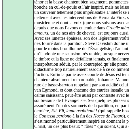
ténor et la basse chantent bien sagement, pommettes
bouche en cul-de-poule et l’air inspiré, mais ne laiss
un souvenir tellement plus impérissable L’interêt se 
nettement avec les interventions de Bernarda Fink, s
musicienne et dont la voix (que nous suivons avec a
depuis que nous l’avons entendue dans
Cruelle mèr
amours
, un de nos airs de chevet), est toujours aussi
Avec ses lunettes épaisses, son dos légèrement voûté
nez fourré dans la partition, Steve Davislim donne 
pour le moins brouillonne de l’Évangeliste, d’autant
qu’il adopte une scansion très rapide, presque nerve
le timbre et la ligne ne défaillent jamais, et finalemen
interprétation séduit, par le contrepied qu’elle prend 
didactisme trop naturellement associé à ce co mment
l’action. Enfin la partie assez courte de Jésus est te
chanteur absolument remarquable, Johannes Mannov
rare de basse-baryton rappelant par son acidité celu
van Egmond, et dont chacune des entrées installe u
calme saisissant, peut-être aussi par contraste avec l
soubresauts de l’Évangeliste. Ses quelques phrases 
assurément l’un des sommets de la partition, en parti
dernière,
Eli, Eli, lama asabthani !
(qui rappelle biz
le
Contessa perdono
à la fin des
Noces de Figaro
), 
s’est montré particulièrement inspiré en donnant la p
Christ, un des plus beaux " rôles " qui soient, Qui a 