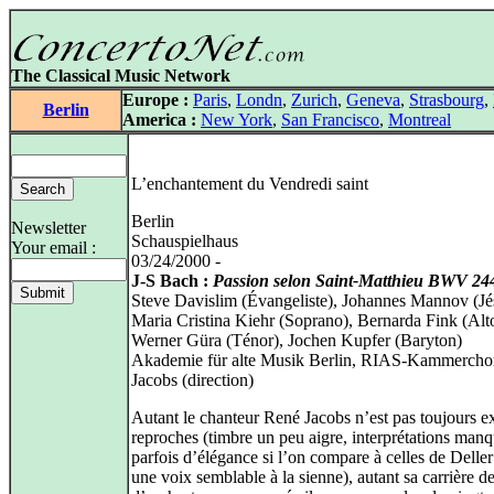
The Classical Music Network
Europe :
Paris
,
Londn
,
Zurich
,
Geneva
,
Strasbourg
,
Berlin
America :
New York
,
San Francisco
,
Montreal
L’enchantement du Vendredi saint
Berlin
Newsletter
Schauspielhaus
Your email :
03/24/2000 -
J-S Bach :
Passion selon Saint-Matthieu BWV 24
Steve Davislim (Évangeliste), Johannes Mannov (Jé
Maria Cristina Kiehr (Soprano), Bernarda Fink (Alt
Werner Güra (Ténor), Jochen Kupfer (Baryton)
Akademie für alte Musik Berlin, RIAS-Kammercho
Jacobs (direction)
Autant le chanteur René Jacobs n’est pas toujours 
reproches (timbre un peu aigre, interprétations man
parfois d’élégance si l’on compare à celles de Deller
une voix semblable à la sienne), autant sa carrière d