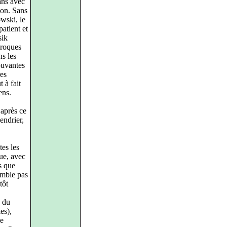
ans avec
ion. Sans
wski, le
atient et
sik
aroques
ns les
ouvantes
res
 à fait
ens.
 après ce
endrier,
tes les
que, avec
s que
emble pas
tôt
e du
es),
se