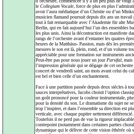
d’orchestre, commencée il y a un peu plus de vingt 
le
Collegium Vocale
, force de plus en plus l’admirat
avoir l’aura médiatique d’un Christie ou d’un Minko
musicien flamand poursuit depuis dix ans un travail p
tout à fait remarquable avec l’Akademie für alte Mu
Berlin, qui en fait aujourd’hui l’un des ensembles b
les plus unis. Ainsi la décontraction est manifeste da
rangs de l’orchestre avant d’entamer les quatres épr
heures de la Matthäus- Passion, mais dès les premiè
mesures le son est là, plein, rond, et d’un volume tout
appréciable pour une formation sur instruments anci
Peut-être pas pour nous jouer un jour
Parsifal
, mais
l’impression générale qui se dégage de cet orchestre
concert de vendredi saint, un mois avant celui du cal
est bel et bien celle d’un enchantement.
Face à une partition passée depuis deux siècles à tou
sauces interprétatives, Jacobs choisit l’option classi
un goût prononcé pour la couleur instrumentale, plu
pour la densité du son. Le dramatisme du sujet ne s
trop l’inspirer, et dans l’ensemble sa direction est plu
verticale, avec chaque pupitre nettement différencié.
Toutefois il ne perd pas de vue la rigueur implacabl
contrepoint (notamment dans certaines parties choral
dynamique qui le délivre de cette vision éthérée où 