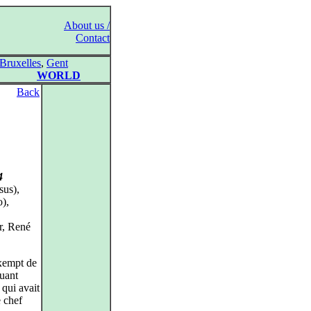
About us /
Contact
Bruxelles
,
Gent
WORLD
Back
4
sus),
o),
r, René
exempt de
quant
 qui avait
e chef