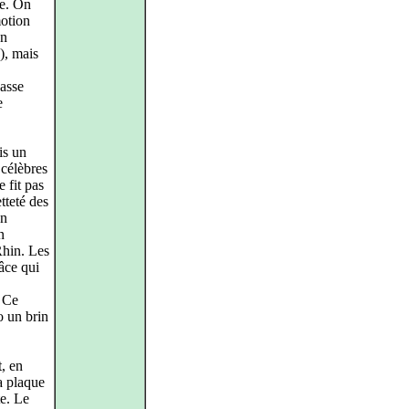
le. On
motion
on
), mais
basse
e
is un
célèbres
 fit pas
tteté des
un
n
Rhin. Les
âce qui
. Ce
o un brin
t, en
la plaque
te. Le