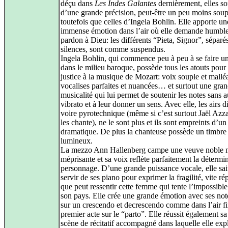
déçu dans
Les Indes Galantes
dernièrement, elles son
d’une grande précision, peut-être un peu moins soup
toutefois que celles d’Ingela Bohlin. Elle apporte un
immense émotion dans l’air où elle demande humbl
pardon à Dieu: les différents “Pieta, Signor”, séparé
silences, sont comme suspendus.
Ingela Bohlin, qui commence peu à peu à se faire 
dans le milieu baroque, possède tous les atouts pour
justice à la musique de Mozart: voix souple et mallé
vocalises parfaites et nuancées… et surtout une gra
musicalité qui lui permet de soutenir les notes sans 
vibrato et à leur donner un sens. Avec elle, les airs di
voire pyrotechnique (même si c’est surtout Jaël Azza
les chante), ne le sont plus et ils sont empreints d’u
dramatique. De plus la chanteuse possède un timbre
lumineux.
La mezzo Ann Hallenberg campe une veuve noble 
méprisante et sa voix reflète parfaitement la détermi
personnage. D’une grande puissance vocale, elle sait
servir de ses piano pour exprimer la fragilité, vite ré
que peut ressentir cette femme qui tente l’impossibl
son pays. Elle crée une grande émotion avec ses not
sur un crescendo et decrescendo comme dans l’air fi
premier acte sur le “parto”. Elle réussit également s
scène de récitatif accompagné dans laquelle elle exp