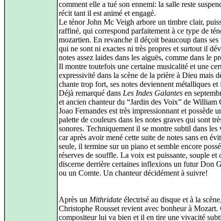
comment elle a tué son ennemi: la salle reste suspen
récit tant il est animé et engagé.
Le ténor John Mc Veigh arbore un timbre clair, puiss
raffiné, qui correspond parfaitement à ce type de tén
mozartien. En revanche il déçoit beaucoup dans ses 
qui ne sont ni exactes ni très propres et surtout il dé
notes assez laides dans les aiguës, comme dans le pr
Il montre toutefois une certaine musicalité et une cer
expressivité dans la scène de la prière à Dieu mais d
chante trop fort, ses notes deviennent métalliques et 
Déjà remarqué dans
Les Indes Galantes
en septembr
et ancien chanteur du “Jardin des Voix” de William C
Joao Fernandes est très impressionnant et possède u
palette de couleurs dans les notes graves qui sont trè
sonores. Techniquement il se montre subtil dans les 
car après avoir mené cette suite de notes sans en évi
seule, il termine sur un piano et semble encore poss
réserves de souffle. La voix est puissante, souple et 
discerne derrière certaines inflexions un futur Don 
ou un Comte. Un chanteur décidément à suivre!
Après un
Mithridate
électrisé au disque et à la scène
Christophe Rousset revient avec bonheur à Mozart.
compositeur lui va bien et il en tire une vivacité subti