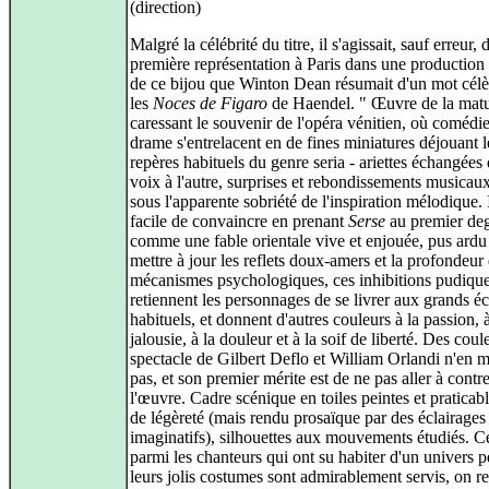
(direction)
Malgré la célébrité du titre, il s'agissait, sauf erreur, 
première représentation à Paris dans une production
de ce bijou que Winton Dean résumait d'un mot célè
les
Noces de Figaro
de Haendel. " Œuvre de la matu
caressant le souvenir de l'opéra vénitien, où comédie
drame s'entrelacent en de fines miniatures déjouant l
repères habituels du genre seria - ariettes échangées
voix à l'autre, surprises et rebondissements musicau
sous l'apparente sobriété de l'inspiration mélodique. I
facile de convaincre en prenant
Serse
au premier de
comme une fable orientale vive et enjouée, pus ardu
mettre à jour les reflets doux-amers et la profondeur
mécanismes psychologiques, ces inhibitions pudique
retiennent les personnages de se livrer aux grands éc
habituels, et donnent d'autres couleurs à la passion, à
jalousie, à la douleur et à la soif de liberté. Des coule
spectacle de Gilbert Deflo et William Orlandi n'en
pas, et son premier mérite est de ne pas aller à contr
l'œuvre. Cadre scénique en toiles peintes et praticabl
de légèreté (mais rendu prosaïque par des éclairages
imaginatifs), silhouettes aux mouvements étudiés. 
parmi les chanteurs qui ont su habiter d'un univers 
leurs jolis costumes sont admirablement servis, on re