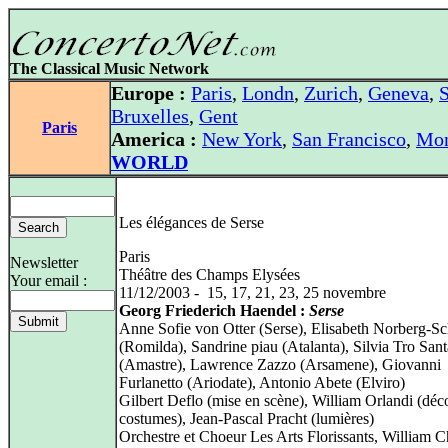
The Classical Music Network
Europe :
Paris
,
Londn
,
Zurich
,
Geneva
,
S
Bruxelles
,
Gent
Paris
America :
New York
,
San Francisco
,
Mon
WORLD
Les élégances de Serse
Paris
Newsletter
Théâtre des Champs Elysées
Your email :
11/12/2003 - 15, 17, 21, 23, 25 novembre
Georg Friederich Haendel :
Serse
Anne Sofie von Otter (Serse), Elisabeth Norberg-Sc
(Romilda), Sandrine piau (Atalanta), Silvia Tro Sant
(Amastre), Lawrence Zazzo (Arsamene), Giovanni
Furlanetto (Ariodate), Antonio Abete (Elviro)
Gilbert Deflo (mise en scène), William Orlandi (déco
costumes), Jean-Pascal Pracht (lumières)
Orchestre et Choeur Les Arts Florissants, William Ch