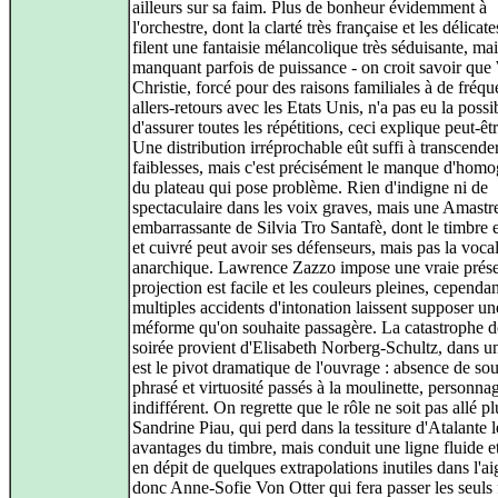
ailleurs sur sa faim. Plus de bonheur évidemment à
l'orchestre, dont la clarté très française et les délicat
filent une fantaisie mélancolique très séduisante, mai
manquant parfois de puissance - on croit savoir que
Christie, forcé pour des raisons familiales à de fréqu
allers-retours avec les Etats Unis, n'a pas eu la possib
d'assurer toutes les répétitions, ceci explique peut-êtr
Une distribution irréprochable eût suffi à transcende
faiblesses, mais c'est précisément le manque d'homo
du plateau qui pose problème. Rien d'indigne ni de
spectaculaire dans les voix graves, mais une Amastr
embarrassante de Silvia Tro Santafè, dont le timbre
et cuivré peut avoir ses défenseurs, mais pas la vocal
anarchique. Lawrence Zazzo impose une vraie prése
projection est facile et les couleurs pleines, cependa
multiples accidents d'intonation laissent supposer un
méforme qu'on souhaite passagère. La catastrophe d
soirée provient d'Elisabeth Norberg-Schultz, dans un
est le pivot dramatique de l'ouvrage : absence de sou
phrasé et virtuosité passés à la moulinette, personna
indifférent. On regrette que le rôle ne soit pas allé pl
Sandrine Piau, qui perd dans la tessiture d'Atalante l
avantages du timbre, mais conduit une ligne fluide et
en dépit de quelques extrapolations inutiles dans l'ai
donc Anne-Sofie Von Otter qui fera passer les seuls 