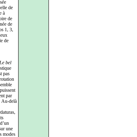
osée
elle de
e à
oire de
rnée de
s 1, 3,
deux
le de
Le bel
istique
t pas
rotation
nsemble
 puissent
ent par
e. Au-delà
rdaturas,
ts
 d’un
sur une
des modes