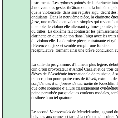
instruments. Les rythmes pointés de la clarinette int
à nouveau des gestes théâtraux dans la huitième pièc
que le violoncelle, dans son registre aigu, décrit des
ondulants. Dans la neuvième pièce, la clarinette éno
forte
, une mélodie en valeurs simples qui revient but
une note, le violoncelle alternant rythmes pointés, lo
ou trilles. La dixième fait contraster les gémissement
clarinette en quarts de ton dans l’aigu avec les traits
du violoncelle. La dernière pièce, entraînante et ryth
référence au jazz et semble remplir une fonction
récapitulative, formant ainsi une brève conclusion au
La suite du programme, d’humeur plus légère, début
clin d’œil provocateur d’André Cazalet et de trois d
élèves de l’Académie internationale de musique, à s
transcription pour quatre cors de
Réveil
, extrait... de
confidences d’un joueur de clarinette
de Koechlin. Il
que cette sonnerie d’allure classiquement cynégétiqu
peine perturbée par quelques couleurs modales, semb
destinée à un tel quatuor.
Le second
Konzertstück
de Mendelssohn, «grand du
beignets aux prunes et tarte à la crème», s’inspire d