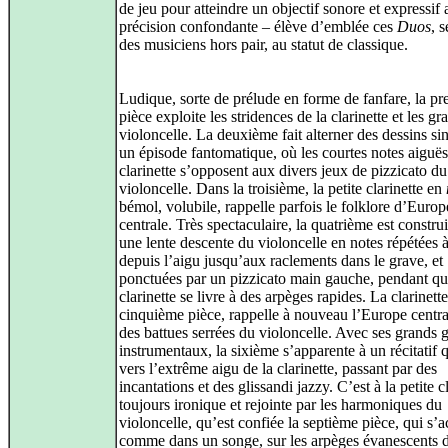
de jeu pour atteindre un objectif sonore et expressif
précision confondante – élève d’emblée ces
Duos
, s
des musiciens hors pair, au statut de classique.
Ludique, sorte de prélude en forme de fanfare, la pr
pièce exploite les stridences de la clarinette et les gr
violoncelle. La deuxième fait alterner des dessins si
un épisode fantomatique, où les courtes notes aiguës
clarinette s’opposent aux divers jeux de pizzicato du
violoncelle. Dans la troisième, la petite clarinette en
bémol, volubile, rappelle parfois le folklore d’Europ
centrale. Très spectaculaire, la quatrième est construi
une lente descente du violoncelle en notes répétées à
depuis l’aigu jusqu’aux raclements dans le grave, et
ponctuées par un pizzicato main gauche, pendant qu
clarinette se livre à des arpèges rapides. La clarinette
cinquième pièce, rappelle à nouveau l’Europe centra
des battues serrées du violoncelle. Avec ses grands g
instrumentaux, la sixième s’apparente à un récitatif 
vers l’extrême aigu de la clarinette, passant par des
incantations et des glissandi jazzy. C’est à la petite cl
toujours ironique et rejointe par les harmoniques du
violoncelle, qu’est confiée la septième pièce, qui s’
comme dans un songe, sur les arpèges évanescents 