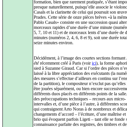
formation, bien que rarement pratiquée, s’étant imp
presque naturellement, puisqu’elle associe le violonc
Casals et la clarinette de celui qui poursuit son œuvr
Prades. Cette série de onze pièces brèves «à la mém
Pablo Casals» consiste en une succession quasi alte
morceaux rapides d’une durée d’une minute (numéro
5, 7, 10 et 11) et de morceaux lents d’une durée de 
minutes (numéros 2, 4, 6, 8 et 9), soit une durée tota
seize minutes environ.
Décidément, à l’image des courtes sections formant
été
récemment créé à Paris (voir
ici
), la forme aphor
sied à Suzanne Giraud. Car si l’ordre des pièces n’es
laissé à la libre appréciation des exécutants (la numé
des mesures s’effectue d’ailleurs en continu sur l’e
de la partition), le compositeur n’exclut pas qu’elles
être jouées séparément, ou bien encore successivem
différents duos placés en différents points de la sall
des préoccupations techniques – recours aux micro-
intervalles et, d’une pièce à l’autre, à différentes sco
qui contraignent Arto Noras à de nombreux et délica
changements d’accord – l’écriture, d’une maîtrise et
brio qui évoquent parfois Ligeti – tant elle se fonde 
connaissance parfaite des registres, des timbres et 