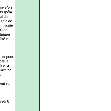
ue c’est
 l’Opéra
al du
agnie de
nt écrite
f) de
figurés
ité et
uvent pour
par la
ices à
place ne
s
ment-roi
redi 8