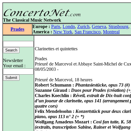
The Classical Music Network
Europe :
Paris
,
Londn
,
Zurich
,
Geneva
,
Strasbourg
,
Prades
America :
New York
,
San Francisco
,
Montreal
Clarinettes et quintettes
Prades
Newsletter
Prieuré de Marcevol et Abbaye Saint-Michel de Cu
Your email :
08/05/2003 -
Prieuré de Marcevol, 18 heures
Robert Schumann :
Phantasiestücke, opus 73 (#)
Suzanne Giraud :
Duos pour Prades (création) (+
Charles Koechlin :
Réveil, extrait de Dix-huit con
d’un joueur de clarinette, opus 141 (arrangement
quatre cors)
Felix Mendelssohn :
Konzertstück pour deux clarin
piano, opus 113 n° 2 (+ *)
Wolfgang Amadeus Mozart :
Cosi fan tutte, K. 5
(extraits, transcription Sabine, Rainer et Wolfgan