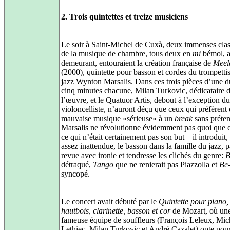
2. Trois quintettes et treize musiciens
Le soir à Saint-Michel de Cuxà, deux immenses cla
de la musique de chambre, tous deux en
mi
bémol, 
demeurant, entouraient la création française de
Meel
(2000), quintette pour basson et cordes du trompettis
jazz Wynton Marsalis. Dans ces trois pièces d’une d
cinq minutes chacune, Milan Turkovic, dédicataire 
l’œuvre, et le Quatuor Artis, debout à l’exception du
violoncelliste, n’auront déçu que ceux qui préfèrent 
mauvaise musique «sérieuse» à un
break
sans préten
Marsalis ne révolutionne évidemment pas quoi que c
ce qui n’était certainement pas son but – il introduit
assez inattendue, le basson dans la famille du jazz, 
revue avec ironie et tendresse les clichés du genre:
B
détraqué,
Tango
que ne renierait pas Piazzolla et
Be
syncopé.
Le concert avait débuté par le
Quintette pour piano,
hautbois, clarinette, basson et cor
de Mozart, où un
fameuse équipe de souffleurs (François Leleux, Mic
Lethiec, Milan Turkovic et André Cazalet) opte pou