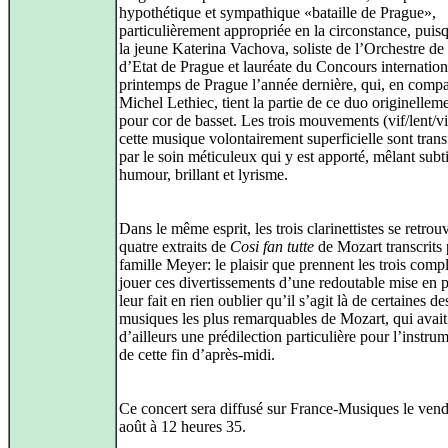
hypothétique et sympathique «bataille de Prague»,
particulièrement appropriée en la circonstance, puisq
la jeune Katerina Vachova, soliste de l’Orchestre de
d’Etat de Prague et lauréate du Concours internation
printemps de Prague l’année dernière, qui, en comp
Michel Lethiec, tient la partie de ce duo originelleme
pour cor de basset. Les trois mouvements (vif/lent/vi
cette musique volontairement superficielle sont trans
par le soin méticuleux qui y est apporté, mêlant subtil
humour, brillant et lyrisme.
Dans le même esprit, les trois clarinettistes se retro
quatre extraits de
Cosi fan tutte
de Mozart transcrits 
famille Meyer: le plaisir que prennent les trois compl
jouer ces divertissements d’une redoutable mise en 
leur fait en rien oublier qu’il s’agit là de certaines de
musiques les plus remarquables de Mozart, qui avait
d’ailleurs une prédilection particulière pour l’instru
de cette fin d’après-midi.
Ce concert sera diffusé sur France-Musiques le vend
août à 12 heures 35.