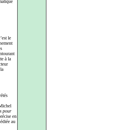
matique
’est le
nnement
es
ntourant
te à la
cteur
 la
étés
 Michel
s pour
récise en
dédiée au