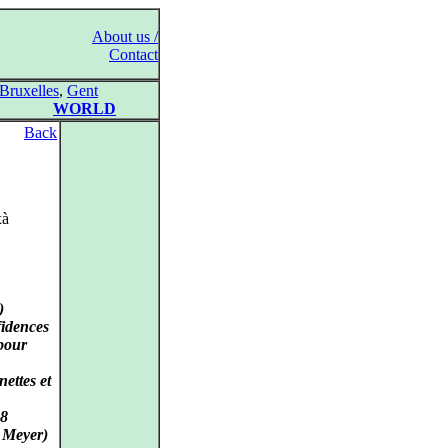
About us /
Contact
Bruxelles
,
Gent
WORLD
Back
xà
)
fidences
 pour
ettes et
88
g Meyer)