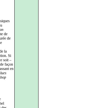
ssiques
au
an
te de
urée de
de
de la
tion. Si
e soit –
, de façon
passant en
lues
-bop
e
hel
r des