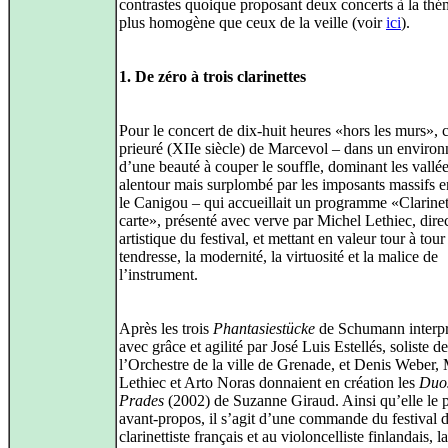
contrastes quoique proposant deux concerts à la thé
plus homogène que ceux de la veille (voir
ici
).
1. De zéro à trois clarinettes
Pour le concert de dix-huit heures «hors les murs», c
prieuré (XIIe siècle) de Marcevol – dans un enviro
d’une beauté à couper le souffle, dominant les vallé
alentour mais surplombé par les imposants massifs e
le Canigou – qui accueillait un programme «Clarinet
carte», présenté avec verve par Michel Lethiec, dire
artistique du festival, et mettant en valeur tour à tour
tendresse, la modernité, la virtuosité et la malice de
l’instrument.
Après les trois
Phantasiestücke
de Schumann interpr
avec grâce et agilité par José Luis Estellés, soliste de
l’Orchestre de la ville de Grenade, et Denis Weber,
Lethiec et Arto Noras donnaient en création les
Duo
Prades
(2002) de Suzanne Giraud. Ainsi qu’elle le p
avant-propos, il s’agit d’une commande du festival 
clarinettiste français et au violoncelliste finlandais, la