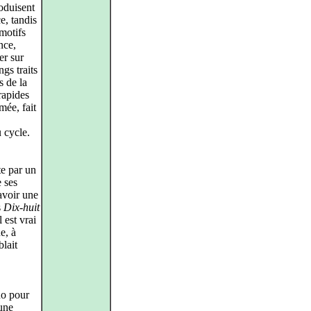
roduisent
e, tandis
 motifs
nce,
er sur
ngs traits
s de la
 rapides
mée, fait
 cycle.
e par un
e ses
avoir une
s
Dix-huit
 est vrai
e, à
lait
o pour
’une