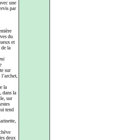
 avec une
ervis par
emière
aves du
nueux et
 de la
mi
e
te sur
 l’archet,
e la
, dans la
le, sur
estes
qui tend
arinette,
achève
des deux