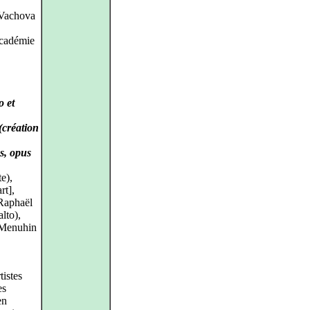
a Vachova
’Académie
o et
(création
s, opus
e),
rt],
 Raphaël
lto),
 Menuhin
tistes
es
en