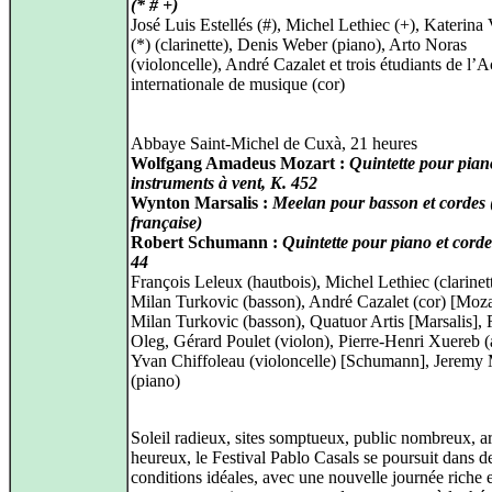
(* # +)
José Luis Estellés (#), Michel Lethiec (+), Katerin
(*) (clarinette), Denis Weber (piano), Arto Noras
(violoncelle), André Cazalet et trois étudiants de l
internationale de musique (cor)
Abbaye Saint-Michel de Cuxà, 21 heures
Wolfgang Amadeus Mozart :
Quintette pour pian
instruments à vent, K. 452
Wynton Marsalis :
Meelan pour basson et cordes 
française)
Robert Schumann :
Quintette pour piano et corde
44
François Leleux (hautbois), Michel Lethiec (clarinett
Milan Turkovic (basson), André Cazalet (cor) [Moza
Milan Turkovic (basson), Quatuor Artis [Marsalis],
Oleg, Gérard Poulet (violon), Pierre-Henri Xuereb (a
Yvan Chiffoleau (violoncelle) [Schumann], Jeremy
(piano)
Soleil radieux, sites somptueux, public nombreux, ar
heureux, le Festival Pablo Casals se poursuit dans d
conditions idéales, avec une nouvelle journée riche 