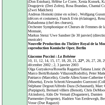
(Don Estoban), Hélène Le Corre, Xenia Konsek, Ka
Dragojevic (Drei Zofen), Rosa Brandao, Chantal Co
(Zwei Mädchen)
Andreas Homoki (mise en scène) , Wolfgang Guss
(décors et costumes), Franck Evin (éclairages), Ren
Balsadonna (chef des chœurs),
Orchestre Symphonique et Chœurs de Femmes de l
Monnaie,
Markus Stenz/ Uwe Sandner [le 30 janvier] (directi
musicale)
Nouvelle Production du Théâtre Royal de la Mo
coproduction Komische Oper, Berlin
Giacomo Puccini :
La Bohème
10, 11, 12, 14, 15, 17, 18, 20, 21,
22*
, 26, 27, 28, 2
décembre 2002 ; 2, 3 janvier 2003
Olga Guryakova/Rossella Ragatzu/Tatiana Lisnic (
Marco Berti/Rolando Villazon(Rodolfo), Peter Matte
Patriarco (Marcello), Giselle Allen/Anne-Catherine G
(Musetta), Erwin Schrott/Alessandro Guerzoni (Coll
Stéphane Degout/Alfredo Daza (Schaunard), Marc
(Parpignol), Bernard villiers (Benoit), Chris DeMoo
Alcindoro), Aldo De Vernati (Doganiere), Damien
Parmentier (Sergente), Hadrien Van Eerdewegh, Be
Vosse (Due Ragazzi)