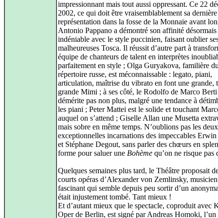
impressionnant mais tout aussi oppressant. Ce 22 d
2002, ce qui doit être vraisemblablement sa dernière
représentation dans la fosse de la Monnaie avant lo
Antonio Pappano a démontré son affinité désormais
indéniable avec le style puccinien, faisant oublier se
malheureuses Tosca. Il réussit d’autre part à transfo
équipe de chanteurs de talent en interprètes inoubliab
parfaitement en style ; Olga Guryakova, familière d
répertoire russe, est méconnaissable : legato, piani,
articulation, maîtrise du vibrato en font une grande, 
grande Mimi ; à ses côté, le Rodolfo de Marco Berti
démérite pas non plus, malgré une tendance à détim
les piani ; Peter Mattei est le solide et touchant Marc
auquel on s’attend ; Giselle Allan une Musetta extr
mais sobre en même temps. N’oublions pas les deux
exceptionnelles incarnations des impeccables Erwin
et Stéphane Degout, sans parler des chœurs en sple
forme pour saluer une
Bohème
qu’on ne risque pas d
Quelques semaines plus tard, le Théâtre proposait d
courts opéras d’Alexander von Zemlinsky, musicien
fascinant qui semble depuis peu sortir d’un anonyma
était injustement tombé. Tant mieux !
Et d’autant mieux que le spectacle, coproduit avec
Oper de Berlin, est signé par Andreas Homoki, l’un