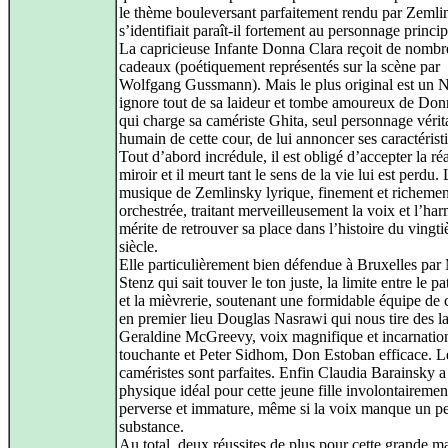
le thème bouleversant parfaitement rendu par Zemli
s’identifiait paraît-il fortement au personnage princip
La capricieuse Infante Donna Clara reçoit de nomb
cadeaux (poétiquement représentés sur la scène par
Wolfgang Gussmann). Mais le plus original est un N
ignore tout de sa laideur et tombe amoureux de Don
qui charge sa camériste Ghita, seul personnage véri
humain de cette cour, de lui annoncer ses caractérist
Tout d’abord incrédule, il est obligé d’accepter la réa
miroir et il meurt tant le sens de la vie lui est perdu.
musique de Zemlinsky lyrique, finement et richemen
orchestrée, traitant merveilleusement la voix et l’ha
mérite de retrouver sa place dans l’histoire du vingt
siècle.
Elle particulièrement bien défendue à Bruxelles par
Stenz qui sait touver le ton juste, la limite entre le p
et la mièvrerie, soutenant une formidable équipe de 
en premier lieu Douglas Nasrawi qui nous tire des l
Geraldine McGreevy, voix magnifique et incarnatio
touchante et Peter Sidhom, Don Estoban efficace. Le
caméristes sont parfaites. Enfin Claudia Barainsky a
physique idéal pour cette jeune fille involontairemen
perverse et immature, même si la voix manque un p
substance.
Au total, deux réussites de plus pour cette grande m