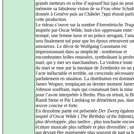
grands metteurs en scène d’aujourd’hui (qui ne peut
mémoire sa fabuleuse vision de sa
Frau ohne Schat
donnée à Genève puis au Châtelet ?)qui réussit parf
cette production.
Le rideau s’ouvre sur la sombre
Florentinische Trag
inspirée par Oscar Wilde, huit-clos oppressant entre
trompé, une femme lasse et un prince arrogant, l’am
sera finalement tué pour que les époux retrouvent un
amoureux. Le décor de Wolfgang Gussmann est
impressionnant dans sa simplicité : nombreuse et
encombrantes boîtes entassées, symbolisant la profe
mari, qui y met ses marchandises. La violence toute
du mari se mue par la musique de Zemlinsky en un 
l’acte inéluctable et terrible, un crescendo nécessaire
parfaitement en situation. La distribution est dominé
James Wegner, remplaçant au dernier moment Jame
Johnson souffrant, mais qui connaissait bien la mise
pour l’avoir interprétée à Berlin. Plus en retrait, la 
Randi Stene et Pär Lindskog ne déméritent pas, dan
œuvre concise et forte.
En deuxième partie est présentée
Der Zwerg
égalem
inspiré d’Oscar Wilde (
The Birthday of the Infanta
)
plus développée, plus tardive , plus touchante encor
écriture musicale plus raffinée et plus diversifiée ; 
qui devrait être représentée plus souvent de part sa b