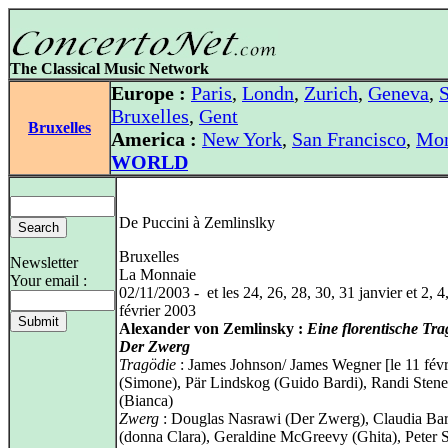
The Classical Music Network
Europe :
Paris
,
Londn
,
Zurich
,
Geneva
,
S
Bruxelles
,
Gent
Bruxelles
America :
New York
,
San Francisco
,
Mon
WORLD
De Puccini à Zemlinslky
Bruxelles
Newsletter
La Monnaie
Your email :
02/11/2003 - et les 24, 26, 28, 30, 31 janvier et 2, 4,
février 2003
Alexander von Zemlinsky :
Eine florentische Tr
Der Zwerg
Tragödie
: James Johnson/ James Wegner [le 11 févr
(Simone), Pär Lindskog (Guido Bardi), Randi Stene
(Bianca)
Zwerg
: Douglas Nasrawi (Der Zwerg), Claudia Ba
(donna Clara), Geraldine McGreevy (Ghita), Peter