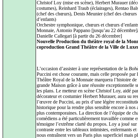
Christof Loy (mise en scène), Herbert Murauer (déco
costumes), Reinhard Traub (éclairages), Rentao Ba
(chef des chœurs), Denis Meunier (chef des chœurs
d’enfants)
Orchestre symphonique, chœurs et chœurs d’enfants
Monnaie, Antonio Pappano [jusqu’au 22 décembre]
Danielle Callegari [à partir du 26 décembre]
Nouvelle Production du théâtre royal de la Monn
coproduction Grand Théâtre de la Ville de Lux
L’occasion d’assister à une représentation de la
Boh
Puccini est chose courante, mais celle proposée par 
Théâtre Royal de la Monnaie marquera l’histoire de 
grande Maison grâce à une réussite exceptionnelle s
les plans. Le metteur en scène Christof Loy, aidé pa
décorateur et costumier Herbert Murauer, aura su re
l’œuvre de Puccini, au prix d’une légère reconstitut
historique pour la rendre plus sensible encore à nos 
plus contemporaines. La direction de l’équipe de ch
comédiens a été particulièrement travaillée comme e
témoigne l’extrême clarté du propos. Loy a joué sur 
contraste entre les tableaux intimistes, enfermants et
nous entraînent vers un Paris plus superficiel mais p