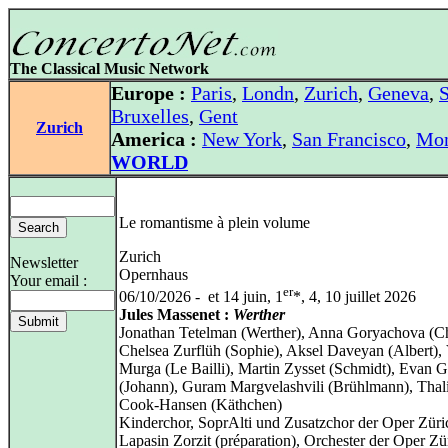
The Classical Music Network
Europe :
Paris
,
Londn
,
Zurich
,
Geneva
,
S
Bruxelles
,
Gent
Zurich
America :
New York
,
San Francisco
,
Mon
WORLD
Le romantisme à plein volume
Zurich
Newsletter
Opernhaus
Your email :
er
06/10/2026 - et 14 juin, 1
*, 4, 10 juillet 2026
Jules Massenet :
Werther
Jonathan Tetelman (Werther), Anna Goryachova (Cha
Chelsea Zurflüh (Sophie), Aksel Daveyan (Albert), 
Murga (Le Bailli), Martin Zysset (Schmidt), Evan 
(Johann), Guram Margvelashvili (Brühlmann), Thal
Cook‑Hansen (Käthchen)
Kinderchor, SoprAlti und Zusatzchor der Oper Züri
Lapasin Zorzit (préparation), Orchester der Oper Zü