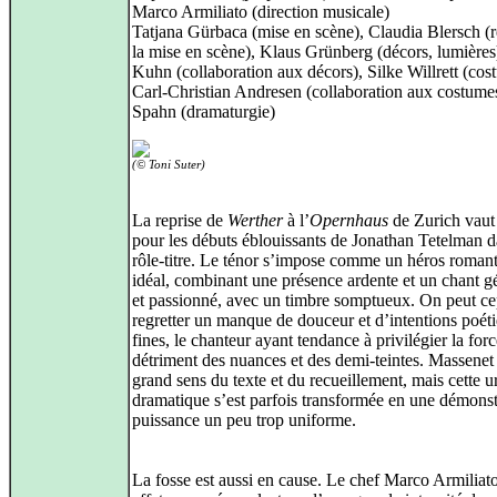
Marco Armiliato (direction musicale)
Tatjana Gürbaca (mise en scène), Claudia Blersch (r
la mise en scène), Klaus Grünberg (décors, lumière
Kuhn (collaboration aux décors), Silke Willrett (cos
Carl-Christian Andresen (collaboration aux costume
Spahn (dramaturgie)
(© Toni Suter)
La reprise de
Werther
à l’
Opernhaus
de Zurich vaut 
pour les débuts éblouissants de Jonathan Tetelman d
rôle‑titre. Le ténor s’impose comme un héros roman
idéal, combinant une présence ardente et un chant 
et passionné, avec un timbre somptueux. On peut c
regretter un manque de douceur et d’intentions poét
fines, le chanteur ayant tendance à privilégier la for
détriment des nuances et des demi‑teintes. Massenet
grand sens du texte et du recueillement, mais cette 
dramatique s’est parfois transformée en une démonst
puissance un peu trop uniforme.
La fosse est aussi en cause. Le chef Marco Armiliat