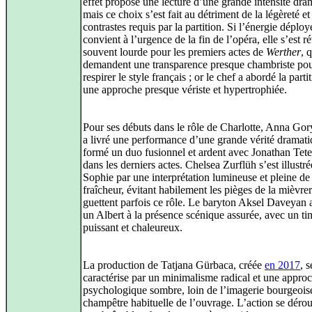
effet proposé une lecture d’une grande intensité dra
mais ce choix s’est fait au détriment de la légèreté et
contrastes requis par la partition. Si l’énergie déploy
convient à l’urgence de la fin de l’opéra, elle s’est r
souvent lourde pour les premiers actes de
Werther
, 
demandent une transparence presque chambriste pour
respirer le style français ; or le chef a abordé la part
une approche presque vériste et hypertrophiée.
Pour ses débuts dans le rôle de Charlotte, Anna Go
a livré une performance d’une grande vérité dramati
formé un duo fusionnel et ardent avec Jonathan Tet
dans les derniers actes. Chelsea Zurflüh s’est illustr
Sophie par une interprétation lumineuse et pleine de
fraîcheur, évitant habilement les pièges de la mièvrer
guettent parfois ce rôle. Le baryton Aksel Daveyan 
un Albert à la présence scénique assurée, avec un ti
puissant et chaleureux.
La production de Tatjana Gürbaca, créée
en 2017
, s
caractérise par un minimalisme radical et une appro
psychologique sombre, loin de l’imagerie bourgeoise
champêtre habituelle de l’ouvrage. L’action se déro