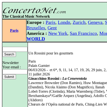
The Classical Music Network
Europe :
Paris
,
Londn
,
Zurich
,
Geneva
,
S
Bruxelles
,
Gent
Paris
America :
New York
,
San Francisco
,
Mon
WORLD
Un Rossini pour les gourmets
Paris
Newsletter
Palais Garnier
Your email :
06/03/2026 - et 6*, 9, 11, 14, 17, 19, 26, 29 juin, 2,
11 juillet 2026
Gioacchino Rossini :
La Cenerentola
Lawrence Brownlee (Don Ramiro), Huw Montague
(Dandini), Nicola Alaimo (Don Magnifico), Ilanah
Lobel‑Torres (Clorinda), Maria Warenberg (Tisbe), V
Berzhanskaya*/Gaëlle Arquez (Angelina), Adolfo 
(Alidoro)
Chœurs de l’Opéra national de Paris, Ching‑Lien W