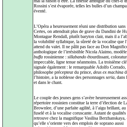
mal la raison d’être. La finesse ambiguë du chef‑d’
Rossini s’est évaporée, telles les bulles d’un champ
éventé.
L’Opéra a heureusement réuni une distribution sans f
Certes, on attendrait plus de grave du Dandini de 
Montague Rendall, plutôt baryton clair, mais il a l’a
la volubilité syllabique, la sûreté de la vocalise que 
attend du valet. Il ne pâlit pas face au Don Magnific
anthologique de l’irrésistible Nicola Alaimo, modèle
buffa
rossinienne :
sillabando
étourdissant, coloratur
impeccable, ligne tenue néanmoins. La troisième cl
signale également : le remarquable Adolfo Corrado,
philosophe précepteur du prince,
deus ex machina
d
l’histoire, a la noblesse des personnages
seria
, dans 
et dans le chant.
Le couple des jeunes gens s’avère heureusement asso
répertoire rossinien constitue la terre d’élection de
Brownlee, d’une parfaite agilité, à l’aigu brillant, au
fuselé et à la vocalise coruscante. Autant de qualités
retrouve chez la magnifique Vasilisa Berzhanskaya, 
qu’elle s’oriente vers des emplois de soprano aussi