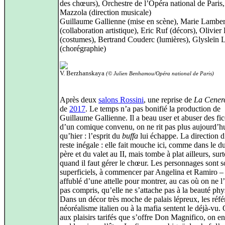
des chœurs), Orchestre de l’Opéra national de Paris
Mazzola (direction musicale)
Guillaume Gallienne (mise en scène), Marie Lamber
(collaboration artistique), Eric Ruf (décors), Olivier
(costumes), Bertrand Couderc (lumières), Glysleïn 
(chorégraphie)
V. Berzhanskaya
(© Julien Benhamou/Opéra national de Paris)
Après deux
salons Rossini
, une reprise de
La Cener
de
2017
. Le temps n’a pas bonifié la production de
Guillaume Gallienne. Il a beau user et abuser des fic
d’un comique convenu, on ne rit pas plus aujourd’h
qu’hier : l’esprit du
buffa
lui échappe. La direction d
reste inégale : elle fait mouche ici, comme dans le d
père et du valet au II, mais tombe à plat ailleurs, sur
quand il faut gérer le chœur. Les personnages sont 
superficiels, à commencer par Angelina et Ramiro – 
affublé d’une attelle pour montrer, au cas où on ne l’
pas compris, qu’elle ne s’attache pas à la beauté phy
Dans un décor très moche de palais lépreux, les réf
néoréalisme italien ou à la mafia sentent le déjà-vu.
aux plaisirs tarifés que s’offre Don Magnifico, on en