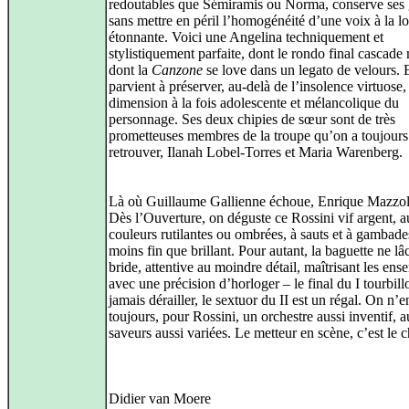
redoutables que Sémiramis ou Norma, conserve ses 
sans mettre en péril l’homogénéité d’une voix à la l
étonnante. Voici une Angelina techniquement et
stylistiquement parfaite, dont le rondo final cascade
dont la
Canzone
se love dans un legato de velours. 
parvient à préserver, au‑delà de l’insolence virtuose,
dimension à la fois adolescente et mélancolique du
personnage. Ses deux chipies de sœur sont de très
prometteuses membres de la troupe qu’on a toujours 
retrouver, Ilanah Lobel-Torres et Maria Warenberg.
Là où Guillaume Gallienne échoue, Enrique Mazzola
Dès l’Ouverture, on déguste ce Rossini vif argent, 
couleurs rutilantes ou ombrées, à sauts et à gambade
moins fin que brillant. Pour autant, la baguette ne lâ
bride, attentive au moindre détail, maîtrisant les ens
avec une précision d’horloger – le final du I tourbil
jamais dérailler, le sextuor du II est un régal. On n’
toujours, pour Rossini, un orchestre aussi inventif, 
saveurs aussi variées. Le metteur en scène, c’est le c
Didier van Moere