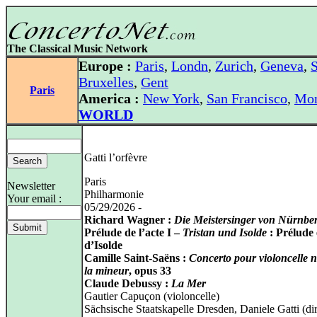
The Classical Music Network
Europe :
Paris
,
Londn
,
Zurich
,
Geneva
,
S
Bruxelles
,
Gent
Paris
America :
New York
,
San Francisco
,
Mon
WORLD
Gatti l’orfèvre
Paris
Newsletter
Philharmonie
Your email :
05/29/2026 -
Richard Wagner :
Die Meistersinger von Nürnbe
Prélude de l’acte I –
Tristan und Isolde
: Prélude
d’Isolde
Camille Saint-Saëns :
Concerto pour violoncelle n
la mineur
, opus 33
Claude Debussy :
La Mer
Gautier Capuçon (violoncelle)
Sächsische Staatskapelle Dresden, Daniele Gatti (dir