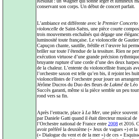
Résultat : un Wagner qui sonne léger et lumineux m
conservant son corps. Un début de concert parfait.
L’ambiance est différente avec le
Premier Concerto
violoncelle
de Saint‑Saëns, une pièce courte compos
trois mouvements enchaînés qui dégage une éléganc
luminosité toute française. Le violoncelle de Gautier
Capuçon chante, sautille, frétille et l’œuvre lui perm
briller sur toute l’étendue de la tessiture. Rien ne pe
exécution virtuose d’une grande précision rythmique
bruyante rupture d’une corde d’une des deux harpes 
de la chaleur. L’entente du violoncelliste français av
l’orchestre saxon est telle qu’en bis, il rejoint les huit
violoncellistes de l’orchestre pour jouer un arrange
Jérôme Ducros du Duo des fleurs de
Lakmé
de Léo 
Succès garanti, même si la pièce semble un peu tour
rond vers sa fin.
Après l’entracte, place à
La Mer
, une pièce souvent 
par Daniele Gatti quand il était directeur musical de
l’Orchestre national de France entre
2008
et 2016. 
avoir préféré la deuxième (« Jeux de vagues ») et la
(« Dialogue du vent et de la mer ») de ces « Esquiss