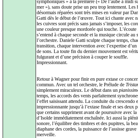
symphoniques » à la première (« De l’aube à midi su
mer »), sans doute prise un peu trop lentement. Les 
désormais réparées sont très mises en valeur par Dan
Gatti dès le début de l’œuvre. Tout ici chante avec n
les cuivres sont précis sans jamais s’imposer, les cor
une couleur presque mordorée qui touche. L’écoute 
s’entend à chaque seconde et la musique circule au 
l’orchestre. Daniele Gatti sculpte chaque temps, ch
transition, chaque intervention avec l’expertise d’un
de sons. La toute fin du dernier mouvement est véri
fulgurant et d’une précision à couper le souffle.
Impressionnant.
Retour à Wagner pour finir en pure extase ce concer
commun. Avec un tel orchestre, le Prélude de
Trista
simplement miraculeux. Le début dans un
pianissim
temps, les accords des vents parfaitement synchrone
l’effet saisissant attendu. La conduite du crescendo e
impressionnante jusqu’à l’extase finale et ses deux p
que certains suppriment avant de poursuivre avec la
d’Isolde immédiatement enchaînée. Ici aussi la pléni
sonore, l’équilibre des timbres et des pupitres, la be
diaphane des cordes, la puissance de l’assisse grave 
merveille.