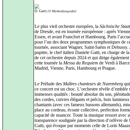
D. Gatti
(© Markenfotografie)
Le plus vieil orchestre européen, la
Sächsische Staat
de Dresde, est en tournée européenne : après Vienne
Essen, et avant Francfort et Hambourg, Paris l’accuei
pour l’un des deux programmes symphoniques de ce
tournée, associant Wagner, Saint‑Saëns et Debussy.
pupitre, le chef italien Daniele Gatti, en charge de la
de cet orchestre depuis 2024 et qui dirige également 
cette tournée la
Messa da Requiem
de Verdi à Barce
Madrid, Vienne, Paris, Hambourg et Prague.
Le Prélude des
Maîtres chanteurs de Nuremberg
qui
ce concert est un choc. L’orchestre révèle d’emblée 
immenses qualités : beauté absolue du son, plénitud
des cordes, cuivres élégants et précis, bois lumineux
chantants (avec ces fameux bassons allemands), mis
place au cordeau, écoute collective, perfection forme
capacité de nuancer. Toute la musique ressort avec 
transparence soulignée par la direction d’orfèvre de
Gatti, qui évoque par moments celle de Lorin Maaze