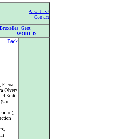
About us /
Contact
Bruxelles
,
Gent
WORLD
Back
, Elena
ca Olvera
ael Smith
t (Un
 chœur),
ection
rs,
in