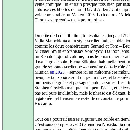
veine comique, un entrain presque rossinien par inst
autorise ces libertés de ton. David Alden avait empr
voie comparable au Met en 2015. La lecture d’Adel
Thomas surprend – mais pourquoi pas.
Du côté de la distribution, le résultat est inégal. L’Ul
Yulia Matochkina a un style verdien indiscutable, to
comme les deux conspirateurs Samuel et Tom – Bre
Michael Smith et Stanislav Vorobyov. Dalibor Jeni
un Renato à grand volume, mais le phrasé mériterait
davantage de soin. Elena Stikhina, habituellement u
grande soprano verdienne – entendue dans le rôle d
Munich
en 2023
– semble ici en méforme : le médiu
beau, certains aigus sont un peu minces, et la soirée 
moments de grâce et passages moins assurés. Les ai
Stephen Costello manquent un peu d’éclat, et le text
pas toujours intelligible, mais le phrasé est élégant, 
legato réel, et l’ensemble reste de circonstance pour
Riccardo.
Tout cela pourrait laisser augurer une soirée en demi‑
C’est sans compter avec Gianandrea Noseda. Sa dire
nerveuse, vive, habitée, avec ce sens du rebond ryt