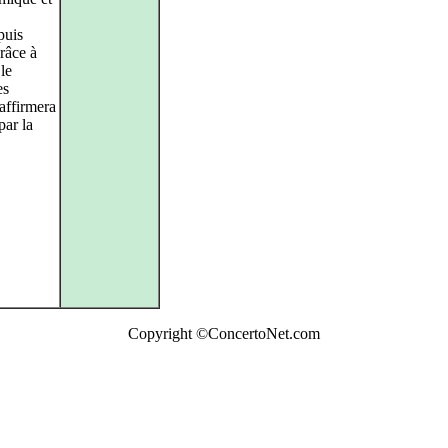
puis
râce à
 le
es
affirmera
par la
Copyright ©ConcertoNet.com