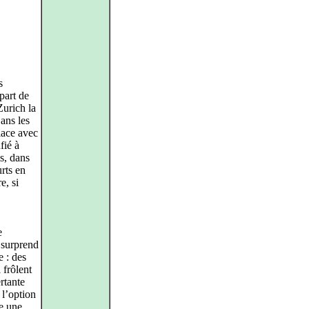
s
part de
urich la
ans les
place avec
fié à
s, dans
rts en
e, si
e
 surprend
e : des
 frôlent
rtante
 l’option
le une