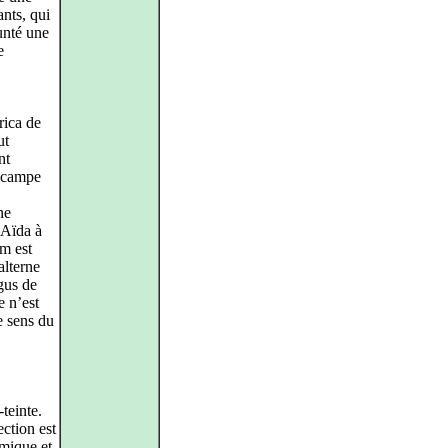
ants, qui
unté une
e
rica de
ut
nt
s campe
ne
’Aïda à
m est
alterne
gus de
e n’est
le sens du
teinte.
ction est
hmique et