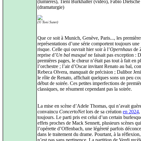
(lumières), Tieni Burkhalter (vidéo), Fabio Dietsche
(dramaturgie)
(© Toni Suter)
Que ce soit à Munich, Genève, Paris..., les première
représentations d’une série comportent toujours une 
risque. Celle qui ouvrait hier soir à l’
Opernhaus
de Z
reprise d’
Un bal masqué
ne faisait pas exception : D
premières pages, le chœur n’était pas tout à fait en 
l’orchestre ; l’air d’Oscar invitant Renato au bal, con
Rebeca Olvera, manquait de précision ; Dalibor Jeni
le rôle de Renato, affichait quelques sons un peu cou
début de soirée. Ces petites imperfections de premièr
classiques, ne résument cependant pas la soirée.
La mise en scène d’Adele Thomas, qui n’avait guèr
convaincu
ConcertoNet
lors de sa création
en 2024
,
toujours. Le parti pris est celui d’un certain burlesqu
effets proches de Mack Sennett, plusieurs scènes qui
l’opérette d’Offenbach, une légèreté parfois déconce
dans le traitement du drame. Pourtant, à la réflexion,
n’est pas sans pertinence. La partition de Verdi recè