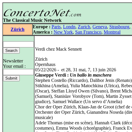
The Classical Music Network
Europe :
Paris
,
Londn
,
Zurich
,
Geneva
,
Strasbourg
,
Zürich
America :
New York
,
San Francisco
,
Montreal
Verdi chez Mack Sennett
Zürich
Newsletter
Opernhaus
Your email :
05/22/2026 - et 28, 31 mai, 7, 13 juin 2026
Giuseppe Verdi :
Un ballo in maschera
Stephen Costello (Riccardo), Dalibor Jenis (Renato)
Stikhina (Amelia), Yulia Matochkina (Ulrica), Rebe
(Oscar), Steffan Lloyd Owen (Silvano), Brent Mich
(Samuel), Stanislav Vorobyov (Tom), Martin Zysse
giudice), Samuel Wallace (Un servo d’Amelia)
Chor der Oper Zürich, Klaas‑Jan de Groot (chef de
Orchester der Oper Zürich, Gianandrea Noseda (dir
musicale)
Adele Thomas (mise en scène), Hannah Clark (déco
costumes), Emma Woods (chorégraphie), Franck Ev