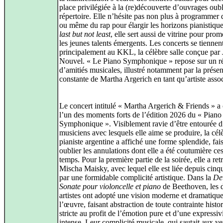
place privilégiée à la (re)découverte d’ouvrages oub
répertoire. Elle n’hésite pas non plus à programmer 
ou même du rap pour élargir les horizons pianistique
last but not least
, elle sert aussi de vitrine pour pro
les jeunes talents émergents. Les concerts se tiennen
principalement au KKL, la célèbre salle conçue par
Nouvel. « Le Piano Symphonique » repose sur un r
d’amitiés musicales, illustré notamment par la prése
constante de Martha Argerich en tant qu’artiste asso
Le concert intitulé « Martha Argerich & Friends » a 
l’un des moments forts de l’édition 2026 du « Piano
Symphonique ». Visiblement ravie d’être entourée 
musiciens avec lesquels elle aime se produire, la cél
pianiste argentine a affiché une forme splendide, fai
oublier les annulations dont elle a été coutumière ce
temps. Pour la première partie de la soirée, elle a re
Mischa Maisky, avec lequel elle est liée depuis cinq
par une formidable complicité artistique. Dans la
De
Sonate pour violoncelle et piano
de Beethoven, les 
artistes ont adopté une vision moderne et dramatiqu
l’œuvre, faisant abstraction de toute contrainte histo
stricte au profit de l’émotion pure et d’une expressiv
intense. Leur complicité musicale, qui sautait aux ye