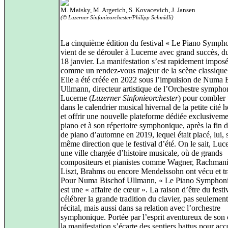
M. Maisky, M. Argerich, S. Kovacevich, J. Jansen
(© Luzerner Sinfonieorchester/Philipp Schmidli)
La cinquième édition du festival « Le Piano Symph
vient de se dérouler à Lucerne avec grand succès, d
18 janvier. La manifestation s’est rapidement impos
comme un rendez‑vous majeur de la scène classique 
Elle a été créée en 2022 sous l’impulsion de Numa 
Ullmann, directeur artistique de l’Orchestre sympho
Lucerne (
Luzerner Sinfonieorchester
) pour combler
dans le calendrier musical hivernal de la petite cité 
et offrir une nouvelle plateforme dédiée exclusivem
piano et à son répertoire symphonique, après la fin d
de piano d’automne en 2019, lequel était placé, lui, 
même direction que le festival d’été. On le sait, Luc
une ville chargée d’histoire musicale, où de grands
compositeurs et pianistes comme Wagner, Rachman
Liszt, Brahms ou encore Mendelssohn ont vécu et tra
Pour Numa Bischof Ullmann, « Le Piano Symphon
est une « affaire de cœur ». La raison d’être du festi
célébrer la grande tradition du clavier, pas seulemen
récital, mais aussi dans sa relation avec l’orchestre
symphonique. Portée par l’esprit aventureux de son 
la manifestation s’écarte des sentiers battus pour ac