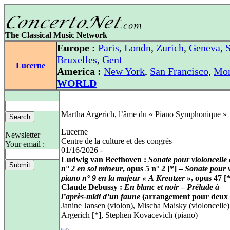
The Classical Music Network
Europe :
Paris
,
Londn
,
Zurich
,
Geneva
,
S
Bruxelles
,
Gent
Lucerne
America :
New York
,
San Francisco
,
Mon
WORLD
Martha Argerich, l’âme du « Piano Symphonique »
Lucerne
Newsletter
Centre de la culture et des congrès
Your email :
01/16/2026 -
Ludwig van Beethoven :
Sonate pour violoncelle 
n° 2 en sol mineur
, opus 5 n° 2 [*] –
Sonate pour v
piano n° 9 en la majeur « A Kreutzer »
, opus 47 [*
Claude Debussy :
En blanc et noir
–
Prélude à
l’après‑midi d’un faune
(arrangement pour deux 
Janine Jansen (violon), Mischa Maisky (violoncelle
Argerich [*], Stephen Kovacevich (piano)