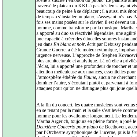
scène a suscité l’émotion du public. Le pianiste amér
traversé le plateau du KKL à pas très lents, ayant vi
beaucoup de peine à se déplacer ; il a aussi mis én
de temps à s’installer au piano, s’asseyant très bas.
fois ses mains posées sur le clavier, il est devenu un 
homme, comme transformé par la musique. Martha 
a apporté au duo sa réactivité légendaire, une agilité 
une capacité à créer des étincelles sonores instantan
jeu dans
En blanc et noir
, écrit par Debussy pendant
Grande Guerre, a été le moteur rythmique, impulsan
urgence nerveuse. L’approche de Stephen Kovacevi
plus architecturale et analytique. Là où elle a privilé
l’éclat, lui a apporté une profondeur de toucher et u
attention méticuleuse aux nuances, essentielles pour
l’atmosphère éthérée du
Faune
, aucun ne cherchant
dominer l’autre, s’écoutant plutôt et parvenant à fon
attaques pour qu’on ne distingue plus qui joue quell
A la fin du concert, les quatre musiciens sont venus 
en se tenant par la main et la salle s’est levée comm
homme pour les ovationner longuement. Le lendema
Martha Argerich, toujours en pleine forme, a joué le
Deuxième Concerto pour piano
de Beethoven, acc
par l’Orchestre symphonique de Lucerne, puis la
Pet