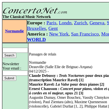
The Classical Music Network
Europe :
Paris
,
Londn
,
Zurich
,
Geneva
,
S
Bruxelles
,
Gent
Normandie
America :
New York
,
San Francisco
,
Mon
WORLD
Passages de relais
Normandie
Newsletter
Deauville (Salle Elie de Brignac‑Arqana)
Your email :
04/12/2025 -
Claude Debussy :
Trois Nocturnes
pour deux pia
(transcription Maurice Ravel) [1]
Maurice Ravel:
La Valse
pour deux pianos [2]
Ernest Chausson :
Concert pour piano, violon et
à cordes en ré majeur
, opus 21 [3]
Augustin Dumay, Omer Bouchez, Vassily Chmyko
(violon), Paul Zientara (alto), Maxime Quennesson
(violoncelle), Gabriel Durliat [1, 2], Philippe Hattat 