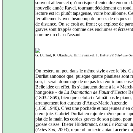
souvent ailleurs et qu’on risque d’entendre encore d
nouvelle année Ravel, tournant décidément en rond
lecture est ici plutôt tapageuse, voire brouillonne. C
ferraillements avec beaucoup de prises de risques et
de distance. On se croit au front ; ça explose de part
graves sont frappés comme des enclumes et écrasent
comme un char d’assaut.
G. Durliat, K. Okada, A. Hinnewinkel, P. Hattat
(© Stéphane Gu
On restera un peu dans le même style avec le bis. Ga
Durliat annonce que, puisque quatre pianistes sont r
soir, il serait dommage de ne pas les réunir tous ens
Belle idée en effet. Ils s’attaquent donc à la « March
hongroise » de
La Damnation de Faust
d’Hector Be
(1803‑1869), bien que celui-ci n’aimât pas le piano,
arrangement fort curieux d’Ange‑Marie Auzende
(1850‑1940). C’est une pochade et nos jeunes s’en 
cœur joie. Gabriel Durliat en rajoute même pour tap
plat de la main les cordes graves de son piano, pour f
grosse caisse. Dieter Hildebrandt, dans
Le Roman d
(
Actes Sud
, 2003), reprend un texte autant acerbe q