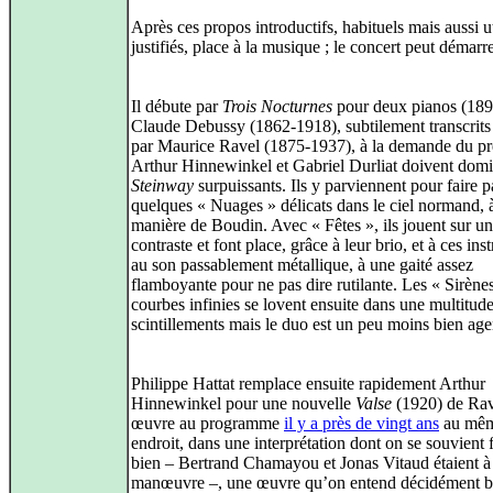
Après ces propos introductifs, habituels mais aussi u
justifiés, place à la musique ; le concert peut démarre
Il débute par
Trois Nocturnes
pour deux pianos (189
Claude Debussy (1862‑1918), subtilement transcrits
par Maurice Ravel (1875‑1937), à la demande du pr
Arthur Hinnewinkel et Gabriel Durliat doivent domi
Steinway
surpuissants. Ils y parviennent pour faire p
quelques « Nuages » délicats dans le ciel normand, à
manière de Boudin. Avec « Fêtes », ils jouent sur un
contraste et font place, grâce à leur brio, et à ces ins
au son passablement métallique, à une gaité assez
flamboyante pour ne pas dire rutilante. Les « Sirène
courbes infinies se lovent ensuite dans une multitud
scintillements mais le duo est un peu moins bien age
Philippe Hattat remplace ensuite rapidement Arthur
Hinnewinkel pour une nouvelle
Valse
(1920) de Rav
œuvre au programme
il y a près de vingt ans
au mê
endroit, dans une interprétation dont on se souvient f
bien – Bertrand Chamayou et Jonas Vitaud étaient à
manœuvre –, une œuvre qu’on entend décidément b