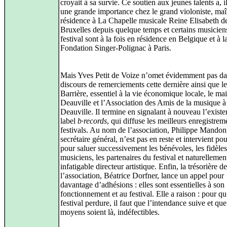
croyait à sa survie. Ce soutien aux jeunes talents a, il
une grande importance chez le grand violoniste, maî
résidence à La Chapelle musicale Reine Elisabeth d
Bruxelles depuis quelque temps et certains musicien
festival sont à la fois en résidence en Belgique et à l
Fondation Singer‑Polignac à Paris.
Mais Yves Petit de Voize n’omet évidemment pas da
discours de remerciements cette dernière ainsi que 
Barrière, essentiel à la vie économique locale, le ma
Deauville et l’Association des Amis de la musique à
Deauville. Il termine en signalant à nouveau l’exist
label
b·records
, qui diffuse les meilleurs enregistrem
festivals. Au nom de l’association, Philippe Mandon
secrétaire général, n’est pas en reste et intervient pou
pour saluer successivement les bénévoles, les fidèles
musiciens, les partenaires du festival et naturellemen
infatigable directeur artistique. Enfin, la trésorière de
l’association, Béatrice Dorfner, lance un appel pour
davantage d’adhésions : elles sont essentielles à son
fonctionnement et au festival. Elle a raison : pour q
festival perdure, il faut que l’intendance suive et que
moyens soient là, indéfectibles.