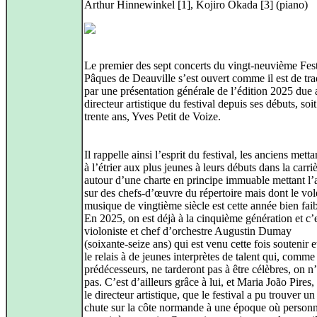
Arthur Hinnewinkel [1], Kojiro Okada [3] (piano)
Le premier des sept concerts du vingt-neuvième Fest
Pâques de Deauville s’est ouvert comme il est de tra
par une présentation générale de l’édition 2025 due 
directeur artistique du festival depuis ses débuts, soi
trente ans, Yves Petit de Voize.
Il rappelle ainsi l’esprit du festival, les anciens metta
à l’étrier aux plus jeunes à leurs débuts dans la carriè
autour d’une charte en principe immuable mettant l’
sur des chefs‑d’œuvre du répertoire mais dont le vol
musique de vingtième siècle est cette année bien faib
En 2025, on est déjà à la cinquième génération et c’e
violoniste et chef d’orchestre Augustin Dumay
(soixante‑seize ans) qui est venu cette fois soutenir e
le relais à de jeunes interprètes de talent qui, comme
prédécesseurs, ne tarderont pas à être célèbres, on n
pas. C’est d’ailleurs grâce à lui, et Maria João Pires,
le directeur artistique, que le festival a pu trouver un
chute sur la côte normande à une époque où person