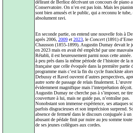
délirant de Berlioz décrivant un concours de piano 
Conservatoire. On n’en est pas loin. Mais les pianist
sont bien amusés et le public, qui a reconnu le tube, 
absolument ravi.
En seconde partie, on entend une nouvelle fois à De
après 2006,
2009
et
2023
, le
Concert
(1891) d’Erne
Chausson (1855‑1899). Augustin Dumay devait le j
en 2023 mais en avait été empêché par une mauvaise
Rétabli, il est heureusement parmi nous cette année.
à peu près dans la même période de l’histoire de la
française que celle évoquée dans la première partie 
programme mais c’est la fin du cycle franckiste alor
Debussy et Ravel ouvrent d’autres perspectives, apr
autre sorte de passage de relais finalement. L’œuvre 
évidemment magnifique mais l’interprétation déçoit.
Augustin Dumay ne cherche pas à s’imposer, ne tire
couverture à lui, mais ne guide pas, n’entraîne pas.
Nonobstant son immense expérience, ses attaques s
parfois disgracieuses et son imprécision surprend. S
absence de fermeté dans le discours conjuguée à un
abusant de pédale finit par nuire au jeu somme toute
de ses jeunes collègues aux cordes.