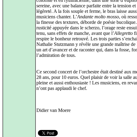
coloriste et en rythmicienne, dans une sorte d’eupho
sereine, avec une balance parfaite entre la tension et 
légèreté. A la fois souple et ferme, le bras laisse aussi
musiciens chanter. L’
Andante molto mosso
, où resso
la finesse des textures, déborde de poésie bucolique
rusticité appuyée dans le scherzo, l’orage reste ensui
tenu, sans effets de manche, avant que l’
Allegretto
fi
respire le bonheur retrouvé. Les trois parties s’encha
Nathalie Stutzmann y révèle une grande maîtrise de 
un art d’avancer et de raconter qui, dans la fosse, fo
l’admiration de tous.
Ce second concert de l’orchestre était destiné aux m
28 ans, pour 10 euros. Quel plaisir de voir la salle a
pleine et aussi enthousiaste ! Les musiciens, en reva
n’ont pas applaudi le chef.
Didier van Moere