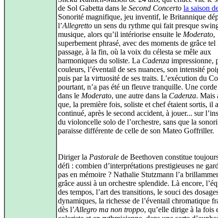
de Sol Gabetta dans le
Second Concerto
la saison d
Sonorité magnifique, jeu inventif, le Britannique dé
l’
Allegretto
un sens du rythme qui fait presque swing
musique, alors qu’il intériorise ensuite le
Moderato
,
superbement phrasé, avec des moments de grâce tel 
passage, à la fin, où la voix du célesta se mêle aux
harmoniques du soliste. La
Cadenza
impressionne, p
couleurs, l’éventail de ses nuances, son intensité po
puis par la virtuosité de ses traits. L’exécution du C
pourtant, n’a pas été un fleuve tranquille. Une corde
dans le
Moderato
, une autre dans la
Cadenza
. Mais 
que, la première fois, soliste et chef étaient sortis, il 
continué, après le second accident, à jouer... sur l’i
du violoncelle solo de l’orchestre, sans que la sonori
paraisse différente de celle de son Mateo Goffriller.
Diriger la
Pastorale
de Beethoven constitue toujour
défi : combien d’interprétations prestigieuses ne gar
pas en mémoire ? Nathalie Stutzmann l’a brillammen
grâce aussi à un orchestre splendide. Là encore, l’éq
des tempos, l’art des transitions, le souci des dosage
dynamiques, la richesse de l’éventail chromatique f
dès l’
Allegro ma non troppo
, qu’elle dirige à la fois 