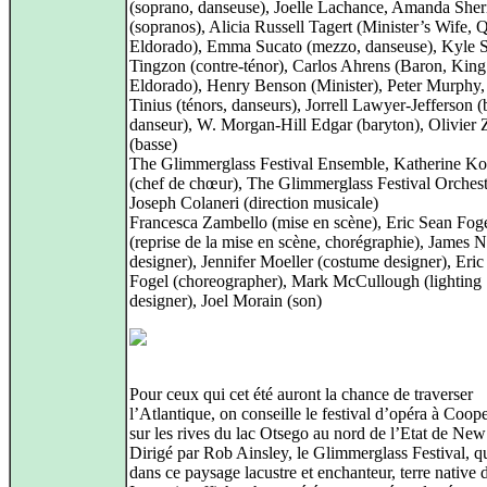
(soprano, danseuse), Joelle Lachance, Amanda Sheri
(sopranos), Alicia Russell Tagert (Minister’s Wife, 
Eldorado), Emma Sucato (mezzo, danseuse), Kyle 
Tingzon (contre‑ténor), Carlos Ahrens (Baron, King
Eldorado), Henry Benson (Minister), Peter Murphy
Tinius (ténors, danseurs), Jorrell Lawyer-Jefferson (
danseur), W. Morgan-Hill Edgar (baryton), Olivier 
(basse)
The Glimmerglass Festival Ensemble, Katherine K
(chef de chœur), The Glimmerglass Festival Orchest
Joseph Colaneri (direction musicale)
Francesca Zambello (mise en scène), Eric Sean Fog
(reprise de la mise en scène, chorégraphie), James 
designer), Jennifer Moeller (costume designer), Eri
Fogel (choreographer), Mark McCullough (lighting
designer), Joel Morain (son)
Pour ceux qui cet été auront la chance de traverser
l’Atlantique, on conseille le festival d’opéra à Coop
sur les rives du lac Otsego au nord de l’Etat de Ne
Dirigé par Rob Ainsley, le Glimmerglass Festival, qu
dans ce paysage lacustre et enchanteur, terre native 