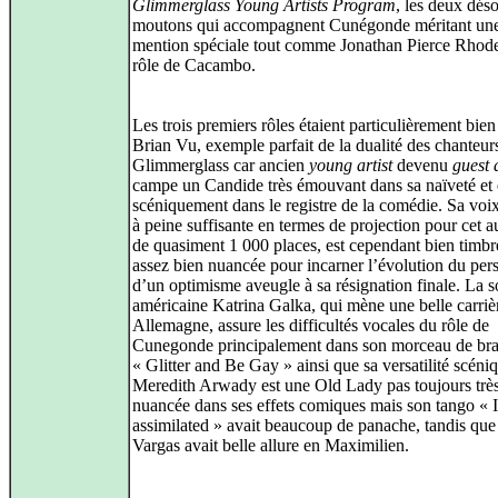
Glimmerglass Young Artists Program
, les deux déso
moutons qui accompagnent Cunégonde méritant un
mention spéciale tout comme Jonathan Pierce Rhode
rôle de Cacambo.
Les trois premiers rôles étaient particulièrement bien
Brian Vu, exemple parfait de la dualité des chanteur
Glimmerglass car ancien
young artist
devenu
guest a
campe un Candide très émouvant dans sa naïveté et 
scéniquement dans le registre de la comédie. Sa voix
à peine suffisante en termes de projection pour cet 
de quasiment 1 000 places, est cependant bien timbr
assez bien nuancée pour incarner l’évolution du pe
d’un optimisme aveugle à sa résignation finale. La 
américaine Katrina Galka, qui mène une belle carriè
Allemagne, assure les difficultés vocales du rôle de
Cunegonde principalement dans son morceau de br
« Glitter and Be Gay » ainsi que sa versatilité scéni
Meredith Arwady est une Old Lady pas toujours trè
nuancée dans ses effets comiques mais son tango « 
assimilated » avait beaucoup de panache, tandis que
Vargas avait belle allure en Maximilien.