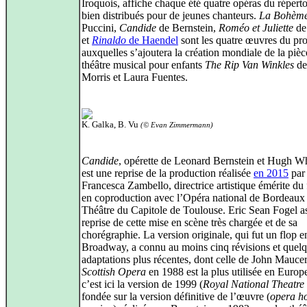
Iroquois, affiche chaque été quatre opéras du réperto
bien distribués pour de jeunes chanteurs.
La Bohèm
Puccini,
Candide
de Bernstein,
Roméo et Juliette
de
et
Rinaldo
de Haendel
sont les quatre œuvres du p
auxquelles s’ajoutera la création mondiale de la pièc
théâtre musical pour enfants
The Rip Van Winkles
de
Morris et Laura Fuentes.
K. Galka, B. Vu
(© Evan Zimmermann)
Candide
, opérette de Leonard Bernstein et Hugh Wh
est une reprise de la production réalisée
en 2015
par
Francesca Zambello, directrice artistique émérite du f
en coproduction avec l’Opéra national de Bordeaux 
Théâtre du Capitole de Toulouse. Eric Sean Fogel as
reprise de cette mise en scène très chargée et de sa
chorégraphie. La version originale, qui fut un flop 
Broadway, a connu au moins cinq révisions et quel
adaptations plus récentes, dont celle de John Maucer
Scottish Opera
en 1988 est la plus utilisée en Europ
c’est ici la version de 1999 (
Royal National Theatre 
fondée sur la version définitive de l’œuvre (
opera h