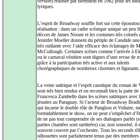
version
) réalisée par Bernstein en 1982 pour les théâ
lyriques.
L’esprit de Broadway souffle fort sur cette époustou
réalisation : dans un cadre scénique unique un peu fi
décors de James Noone et les costumes très colorés 
Jennifer Moeller donnent du périple de Candide une
très rutilante avec l’aide efficace des éclairages de 
McCullough. Certaines scènes comme l’arrivée à E
ou le carnaval vénitien sont dignes d’une revue de m
grâce à la participation très active et aux talents
chorégraphiques de nombreux choristes et figurants.
La veine satirique et l’esprit caustique du roman de 
sont très bien rendus et on reconnaît bien la patte de
Francesca Zambello dans les scènes satiriques avec 
jésuites au Paraguay. Si l’acteur de Broadway Brad
qui incarne le double rôle de Pangloss et Voltaire, 
formidablement le show, on ne peut s’empêcher d’êtr
de ne pas tout comprendre de ses dialogues parlés (s
parties chantées sont surtitrées) car, non sonorisé, il 
souvent couvert par l’orchestre. Tous les seconds rôl
silhouettes sont parfaitement tenus par des membres