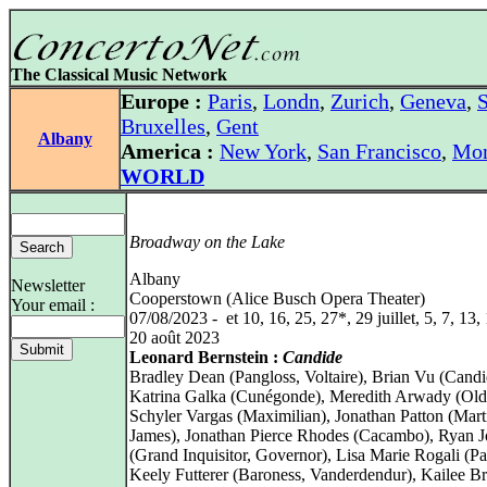
The Classical Music Network
Europe :
Paris
,
Londn
,
Zurich
,
Geneva
,
S
Bruxelles
,
Gent
Albany
America :
New York
,
San Francisco
,
Mon
WORLD
Broadway on the Lake
Albany
Newsletter
Cooperstown (Alice Busch Opera Theater)
Your email :
07/08/2023 - et 10, 16, 25, 27*, 29 juillet, 5, 7, 13,
20 août 2023
Leonard Bernstein :
Candide
Bradley Dean (Pangloss, Voltaire), Brian Vu (Candi
Katrina Galka (Cunégonde), Meredith Arwady (Old
Schyler Vargas (Maximilian), Jonathan Patton (Mart
James), Jonathan Pierce Rhodes (Cacambo), Ryan 
(Grand Inquisitor, Governor), Lisa Marie Rogali (Pa
Keely Futterer (Baroness, Vanderdendur), Kailee B