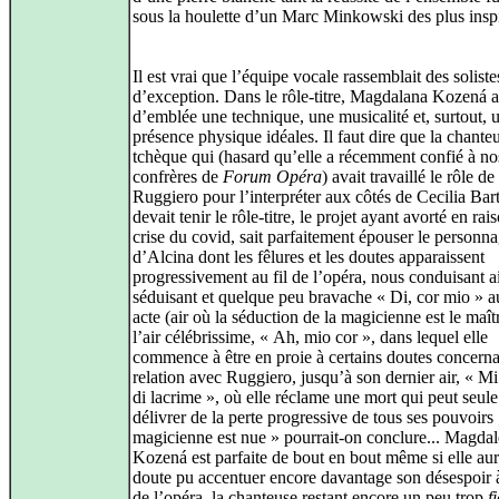
sous la houlette d’un Marc Minkowski des plus inspi
Il est vrai que l’équipe vocale rassemblait des soliste
d’exception. Dans le rôle‑titre, Magdalana Kozená a
d’emblée une technique, une musicalité et, surtout, 
présence physique idéales. Il faut dire que la chante
tchèque qui (hasard qu’elle a récemment confié à no
confrères de
Forum Opéra
) avait travaillé le rôle de
Ruggiero pour l’interpréter aux côtés de Cecilia Bart
devait tenir le rôle‑titre, le projet ayant avorté en rai
crise du covid, sait parfaitement épouser le personn
d’Alcina dont les fêlures et les doutes apparaissent
progressivement au fil de l’opéra, nous conduisant a
séduisant et quelque peu bravache « Di, cor mio » a
acte (air où la séduction de la magicienne est le maît
l’air célébrissime, « Ah, mio cor », dans lequel elle
commence à être en proie à certains doutes concerna
relation avec Ruggiero, jusqu’à son dernier air, « M
di lacrime », où elle réclame une mort qui peut seule
délivrer de la perte progressive de tous ses pouvoirs 
magicienne est nue » pourrait‑on conclure... Magda
Kozená est parfaite de bout en bout même si elle aur
doute pu accentuer encore davantage son désespoir à
de l’opéra, la chanteuse restant encore un peu trop
f