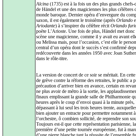
Alcina
(1735) est à la fois un des plus grands chefs
de Händel et une des magiciennes les plus célèbres 
monde baroque. Dernier opéra d’envergure du comp
saxon, il est également le troisième (après
Orlando
e
Ariodante
) à s’inspirer du célèbre récit
Orlando furi
poète L’Arioste. Une fois de plus, Händel met donc 
scène une magicienne, comme il y avait eu avant el
ou Melissa mais, pour l’occasion, c’est elle le perso
central d’un opéra dont le succès s’est confirmé depu
redécouverte dans les années 1950 avec Joan Suthe
dans le rôle‑titre.
La version de concert de ce soir se méritait. En cett
de grève contre la réforme des retraites, le public a pr
précaution d’arriver bien en avance, certain en reva
ne plus avoir de métro à la sortie, les applaudisseme
finaux emplissant la grande salle de Philharmonie qu
heures après le coup d’envoi quasi à la minute près, 
dépassant à lui seul les trois heures trente, auxquelles 
bien ajouter un entracte pour permettre notamment à
l’orchestre, ô combien sollicité, de reprendre son sou
Toujours est‑il que cette représentation parisienne, la
première d’une petite tournée européenne, fut à mar
d’une pierre blanche tant la réussite de l’ensemble fu