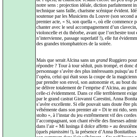
notre sens : projection idéale, diction parfaitement int
technique sans faille, charisme scénique évident. Id
soutenue par les Musiciens du Louvre (son second a
premier acte, « Si, son quella », où elle commence p
chanter avec le seul accompagnement d’un clavecin
violoncelle et du théorbe, avant que l’orchestre tout 
n’intervienne, passage superlatif !), elle fut évidem
des grandes triomphatrices de la soirée.
Mais que serait Alcina sans un
grand
Ruggiero pour 
répondre ? Tour à tour séduit, puis trompé, et donc d
personnage s’avère des plus intéressants puisqu’au f
l’opéra, celui qui était sous la coupe de la magicienne
par prendre son envol, son autonomie et, au bout d
se délivre totalement de l’emprise d’Alcina, au gra
celle‑ci évidemment. Dans ce rôle terriblement exige
par le grand castrat Giovanni Carestini, Anna Bonita
s’avère excellente. Si elle pouvait sans doute être pl
véhémente dans son premier air « Di te mi rido, sem
stolto », à l’instar du jeu extrêmement vif des cordes
l’accompagnant, son chant révèle des finesses admir
dans l’air « Mi lusinga il dolce affetto » au deuxièm
(quels
pianissimi
!), la présence d’Anna Bonitatibus