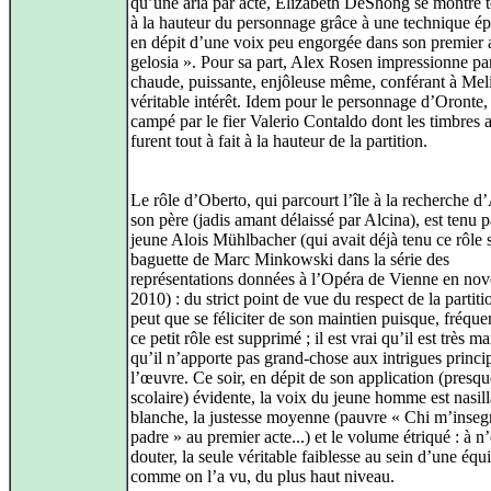
qu’une aria par acte, Elizabeth DeShong se montre to
à la hauteur du personnage grâce à une technique é
en dépit d’une voix peu engorgée dans son premier 
gelosia ». Pour sa part, Alex Rosen impressionne pa
chaude, puissante, enjôleuse même, conférant à Mel
véritable intérêt. Idem pour le personnage d’Oronte,
campé par le fier Valerio Contaldo dont les timbres
furent tout à fait à la hauteur de la partition.
Le rôle d’Oberto, qui parcourt l’île à la recherche d’
son père (jadis amant délaissé par Alcina), est tenu p
jeune Alois Mühlbacher (qui avait déjà tenu ce rôle 
baguette de Marc Minkowski dans la série des
représentations données à l’Opéra de Vienne en no
2010) : du strict point de vue du respect de la partiti
peut que se féliciter de son maintien puisque, fréqu
ce petit rôle est supprimé ; il est vrai qu’il est très ma
qu’il n’apporte pas grand‑chose aux intrigues princi
l’œuvre. Ce soir, en dépit de son application (presqu
scolaire) évidente, la voix du jeune homme est nasill
blanche, la justesse moyenne (pauvre « Chi m’insegn
padre » au premier acte...) et le volume étriqué : à n
douter, la seule véritable faiblesse au sein d’une équ
comme on l’a vu, du plus haut niveau.