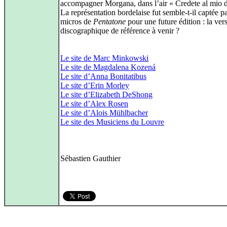
accompagner Morgana, dans l’air « Credete al mio d
La représentation bordelaise fut semble‑t‑il captée pa
micros de
Pentatone
pour une future édition : la ver
discographique de référence à venir ?
Le site de Marc Minkowski
Le site de Magdalena Kozená
Le site d’Anna Bonitatibus
Le site d’Erin Morley
Le site d’Elizabeth DeShong
Le site d’Alex Rosen
Le site d’Alois Mühlbacher
Le site des Musiciens du Louvre
Sébastien Gauthier