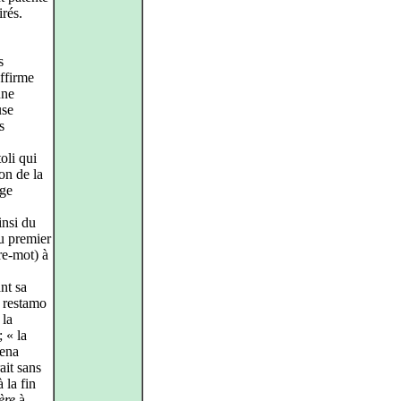
rés.
s
ffirme
une
use
s
oli qui
son de la
age
insi du
u premier
re-mot) à
nt sa
i restamo
 la
; « la
lena
ait sans
 la fin
ière
à