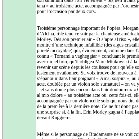
son summum dans l’air véhément « Sta nell’Ircana p
tana » au troisième acte, accompagnée par l’orchest
pour l’occasion par deux cors.
Troisième personnage important de l’opéra, Morgan
d’Alcina, rôle tenu ce soir par la chanteuse américai
Morley. Dès son premier air « O s’apre al riso », elle
montre d’une technique infaillible (des aigus cristall
pureté incroyable) qui, évidemment, culmine dans l’
connu « Tornami a vagheggiar » concluant le premie
avec un tel brio, qu’il obligea Marc Minkowski à la 
revenir sur scène depuis les coulisses pour qu’elle so
justement ovationnée. Sa voix trouve de nouveau à
s’épanouir dans l’air poignant « Ama, sospira », au
acte, doublée par un violon solo surnaturel – on va y
– et sans doute plus encore dans l’air douloureux « 
al mio dolore » au troisième acte où, cette fois‑ci, ell
accompagnée par un violoncelle solo qui nous tira d
de la première à la dernière note. Ce ne fut donc pa
une surprise si, à la fin, Erin Morley gagna à l’appl
devant Ruggiero.
Même si le personnage de Bradamante ne se voit co