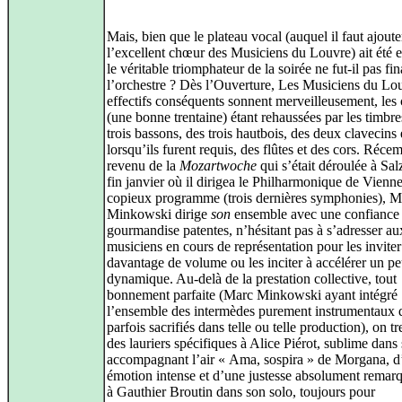
Mais, bien que le plateau vocal (auquel il faut ajoute
l’excellent chœur des Musiciens du Louvre) ait été e
le véritable triomphateur de la soirée ne fut‑il pas fi
l’orchestre ? Dès l’Ouverture, Les Musiciens du Lo
effectifs conséquents sonnent merveilleusement, les
(une bonne trentaine) étant rehaussées par les timbre
trois bassons, des trois hautbois, des deux clavecins 
lorsqu’ils furent requis, des flûtes et des cors. Réc
revenu de la
Mozartwoche
qui s’était déroulée à Sa
fin janvier où il dirigea le Philharmonique de Vienn
copieux programme (trois dernières symphonies), M
Minkowski dirige
son
ensemble avec une confiance 
gourmandise patentes, n’hésitant pas à s’adresser au
musiciens en cours de représentation pour les inviter
davantage de volume ou les inciter à accélérer un pe
dynamique. Au‑delà de la prestation collective, tout
bonnement parfaite (Marc Minkowski ayant intégré
l’ensemble des intermèdes purement instrumentaux q
parfois sacrifiés dans telle ou telle production), on tr
des lauriers spécifiques à Alice Piérot, sublime dans
accompagnant l’air « Ama, sospira » de Morgana, d
émotion intense et d’une justesse absolument remarq
à Gauthier Broutin dans son solo, toujours pour