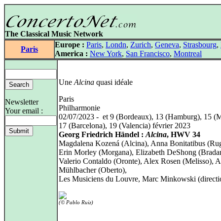
The Classical Music Network
Europe :
Paris
,
Londn
,
Zurich
,
Geneva
,
Strasbourg
,
Paris
America :
New York
,
San Francisco
,
Montreal
Une
Alcina
quasi idéale
Paris
Newsletter
Philharmonie
Your email :
02/07/2023 - et 9 (Bordeaux), 13 (Hamburg), 15 (M
17 (Barcelona), 19 (Valencia) février 2023
Georg Friedrich Händel :
Alcina
, HWV 34
Magdalena Kozená (Alcina), Anna Bonitatibus (Rug
Erin Morley (Morgana), Elizabeth DeShong (Brada
Valerio Contaldo (Oronte), Alex Rosen (Melisso), A
Mühlbacher (Oberto),
Les Musiciens du Louvre, Marc Minkowski (directi
(© Pablo Ruiz)