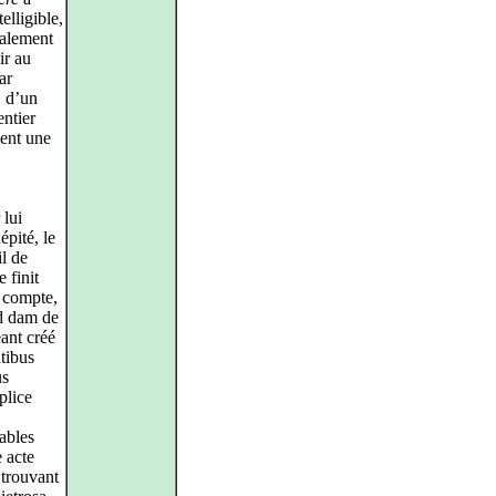
elligible,
éalement
ir au
ar
, d’un
entier
ment une
lui
épité, le
il de
 finit
u compte,
nd dam de
ant créé
tibus
us
plice
ables
e acte
 trouvant