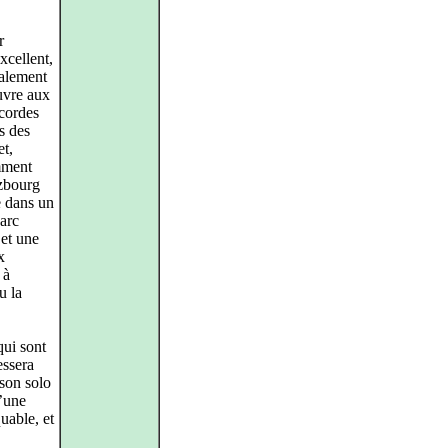
r
xcellent,
nalement
uvre aux
 cordes
s des
et,
emment
lzbourg
e dans un
arc
et une
x
 à
u la
ui sont
essera
 son solo
’une
uable, et