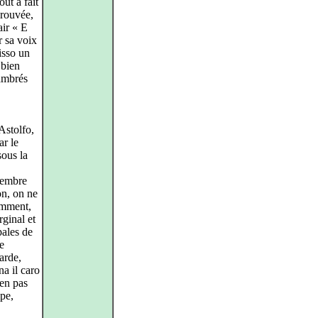
ut à fait
prouvée,
air « E
r sa voix
isso un
 bien
 ambrés
Astolfo,
ar le
sous la
vembre
on, on ne
emment,
rginal et
pales de
e
arde,
a il caro
’en pas
ipe,