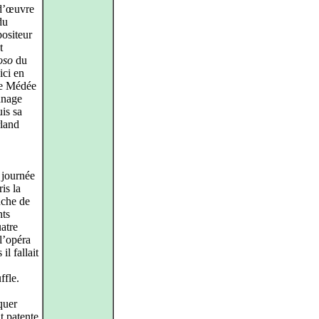
‑d’œuvre
du
ositeur
t
oso
du
ici en
le Médée
nnage
is sa
rland
e journée
is la
nche de
nts
atre
l’opéra
il fallait
ffle.
quer
t patente