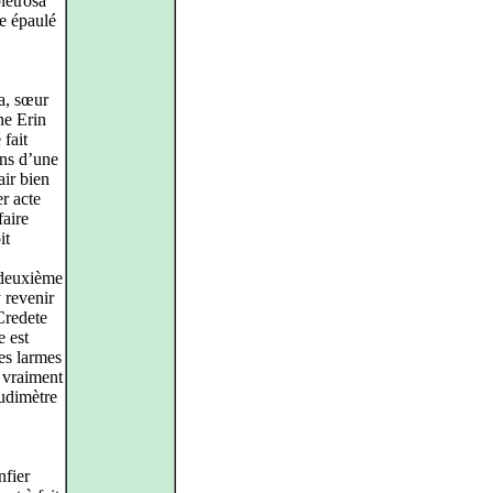
ietrosa
re épaulé
a, sœur
ne Erin
 fait
ins d’une
air bien
r acte
faire
it
 deuxième
 revenir
Credete
e est
es larmes
s vraiment
audimètre
nfier