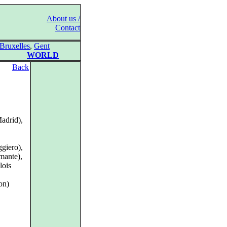
About us /
Contact
Bruxelles
,
Gent
WORLD
Back
adrid),
giero),
mante),
lois
on)