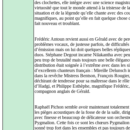
des clochettes, elle intègre avec une science magistra
virtuosité que tout le monde attend à la tristesse de l
situation et de la légende qu’elle chante avec des co
magnifiques, au point qu’elle en fait quelque chose d
fait nouveau et troublant.
Frédéric Antoun revient aussi en Gérald avec de per
problèmes vocaux, de justesse parfois, de difficultés
d’émission mais on lui doit quelques belles répliques
duos. Stéphane Degout incarne Nilakantha avec peu
peu trop de brutalité mais toujours une belle éléganc
distribution était soignée à l’extrême avec dans les s
d’excellents chanteurs français : Mireille Delunsch
dans la revêche Mistress Bentson, François Rougier,
déchirant de tendresse pour sa maîtresse dans le rôle
d’Hadgi, et Philippe Esthèphe, magnifique Frédéric,
compagnon anglais de Gérald.
Raphaël Pichon semble avoir maintenant totalement 
les pièges acoustiques de la fosse de de la salle, diri
avec finesse et beaucoup de délicatesse son orchestr
Pygmalion. Cette fois ce sont les chœurs Pygmalion
sonné trop fort dans les ensembles et pas toujours d