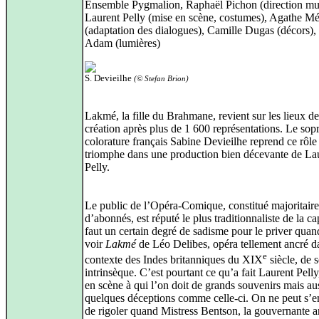
Ensemble Pygmalion, Raphaël Pichon (direction mu
Laurent Pelly (mise en scène, costumes), Agathe M
(adaptation des dialogues), Camille Dugas (décors), 
Adam (lumières)
S. Devieilhe
(© Stefan Brion)
Lakmé, la fille du Brahmane, revient sur les lieux de
création après plus de 1 600 représentations. Le sop
colorature français Sabine Devieilhe reprend ce rôle 
triomphe dans une production bien décevante de La
Pelly.
Le public de l’Opéra‑Comique, constitué majoritair
d’abonnés, est réputé le plus traditionnaliste de la cap
faut un certain degré de sadisme pour le priver quand
voir
Lakmé
de Léo Delibes, opéra tellement ancré d
e
contexte des Indes britanniques du XIX
siècle, de 
intrinsèque. C’est pourtant ce qu’a fait Laurent Pelly
en scène à qui l’on doit de grands souvenirs mais au
quelques déceptions comme celle‑ci. On ne peut s’
de rigoler quand Mistress Bentson, la gouvernante a