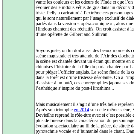
vante les couleurs et les odeurs de l’Inde et que l’on
évoluer des Hindous vêtus de gris dans un décor vid
triste. Pelly a caricaturé à l’extrême ces personnages
qui le sont naturellement par l’usage exclusif de dia
parlés dans la version « opéra‑comique » , alors que 
Hindous chantent des récitatifs. On croit assister à l
d’une opérette de Gilbert and Sullivan.
Soyons juste, on lui doit aussi des beaux moments 
scène magistrale et très attendu de l’Air des clochett
la scène est chantée devant un écran qui montre en
chinoises l’histoire de la fille du paria chantée par 
pour piéger l’officier anglais. La scène finale de la 
dans la forêt est d’une tristesse désolante. On a l’im
d’assister à un butō, ces chorégraphies japonaises d
l’esthétique s’inspire du post‑Hiroshima...
Mais musicalement il s’agit d’une très belle représen
Après son triomphe
en 2014
sur cette même scène, 
Devieilhe reprend le rôle‑titre avec si c’est possible
plus de finesse dans la caractérisation du personnage
évolution spectaculaire au fil de la pièce, de sûreté d
pyrotechnie vocale et d’humanité dans le chant. Dan