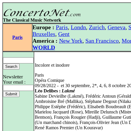
The Classical Music Network
Europe :
Paris
,
Londn
,
Zurich
,
Geneva
,
S
Bruxelles
,
Gent
Paris
America :
New York
,
San Francisco
,
Mon
WORLD
Incolore et inodore
Paris
Newsletter
Opéra Comique
Your email :
09/28/2022 - et 30 septembre, 2*, 4, 6, 8 octobre 2
Léo Delibes :
Lakmé
Sabine Devieilhe (Lakmé), Frédéric Antoun (Gérald
Ambroisine Bré (Mallika), Stéphane Degout (Nilaka
Philippe Estèphe (Frédéric), Elisabeth Boudreault (E
Marielou Jacquard (Rose), Mireille Delunsch (Mistr
Bentson), François Rougier (Hadji), Guillaume Guti
(Un marchand chinois), François‑Olivier Jean (Un
René Ramos Premier (Un Kouravar)