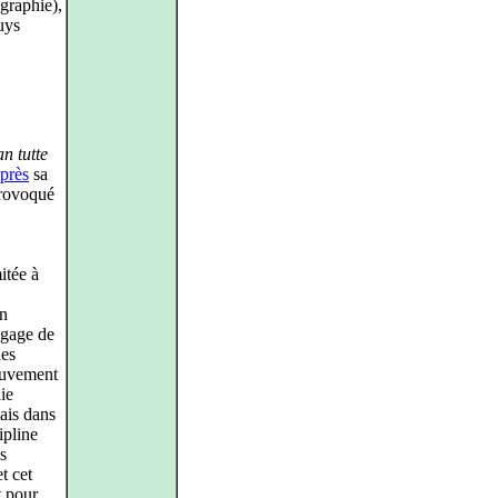
graphie),
uys
an tutte
après
sa
provoqué
itée à
un
ngage de
les
mouvement
ie
ais dans
ipline
s
t cet
t pour