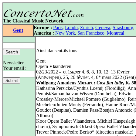
The Classical Music Network
Europe :
Paris
,
Londn
,
Zurich
,
Geneva
,
Strasbourg
,
Gent
America :
New York
,
San Francisco
,
Montreal
Ainsi dansent-ils tous
Gent
Newsletter
Opera Vlaanderen
Your email :
02/23/2022 - et 1
sup
er 4, 6, 8, 10, 12, 13 février
(Antwerpen), 25, 26 février, 4, 6* mars 2022 (Gent)
Wolfgang Amadeus Mozart :
Così fan tutte
, K. 5
Katharina Persicke/Cynthia Loemij (Fiordiligi), An
Pennisi/Samantha van Wissen (Dorabella), Edwin
Crossley‑Mercer/Michaël Pomero (Guglielmo), Rei
Mechelen/Julien Monty (Ferrando), Hanne Roos/Ma
Goudot (Despina), Damien Pass/Bostjan Antoncic 
Alfonso)
Koor Opera Ballet Vlaanderen, Michiel Haspeslagh 
chœur), Symphonisch Orkest Opera Ballet Vlaande
Trevor Pinnock/Pedro Beriso* (direction musicale)