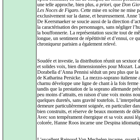
une telle approche, bien plus,
a priori
, que
Don Gio
Les Noces de Figaro
. Cette mise en scène ne mise p
exclusivement sur la danse, et heureusement. Anne 
De Keersmaeker se soucie aussi de la direction d’act
la caractérisation des personnages, sans négliger l’
la bouffonnerie. La représentation suscite tout de mê
longue, un sentiment de répétitivité et d’ennui, ce q
chroniqueur parisien a également relevé.
Soudée et investie, la distribution réunit un sextuor 
et solides voix, bien dimensionnées pour Mozart. La
Dorabella d’Anna Pennisi séduit un peu plus que la 
de Katharina Persicke. La mezzo‑soprano italienne 
charnu développe une ligne de chant à la fois ferme e
tandis que la prestation de la soprano allemande pré
peu moins d’attraits, en raison d’une voix moins nour
quelques duretés, sans gravité toutefois. L’interpréta
demeure particulièrement soignée, en particulier dans
bien construits, et réserve de beaux moments de déli
Avec son tempérament énergique et sa voix aussi lé
colorée, Hanne Roos incarne une Despina idiomatiq
L’excellent Reinoud Van Mechelen incarne, quant à 