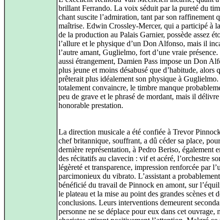
brillant Ferrando. La voix séduit par la pureté du tim
chant suscite l’admiration, tant par son raffinement 
maîtrise. Edwin Crossley-Mercer, qui a participé à l
de la production au Palais Garnier, possède assez é
l’allure et le physique d’un Don Alfonso, mais il inc
l’autre amant, Guglielmo, fort d’une vraie présence. 
aussi étrangement, Damien Pass impose un Don Al
plus jeune et moins désabusé que d’habitude, alors q
prêterait plus idéalement son physique à Guglielmo.
totalement convaincre, le timbre manque probablem
peu de grave et le phrasé de mordant, mais il délivre
honorable prestation.
La direction musicale a été confiée à Trevor Pinnock
chef britannique, souffrant, a dû céder sa place, pour
dernière représentation, à Pedro Beriso, également 
des récitatifs au clavecin : vif et acéré, l’orchestre 
légèreté et transparence, impression renforcée par l’
parcimonieux du vibrato. L’assistant a probablement
bénéficié du travail de Pinnock en amont, sur l’équi
le plateau et la mise au point des grandes scènes et d
conclusions. Leurs interventions demeurent secondai
personne ne se déplace pour eux dans cet ouvrage, m