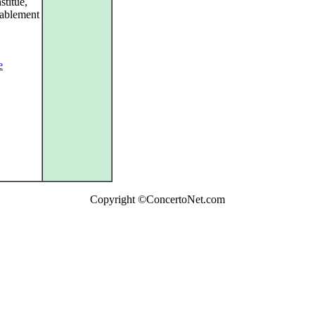
stitue,
obablement
e
Copyright ©ConcertoNet.com