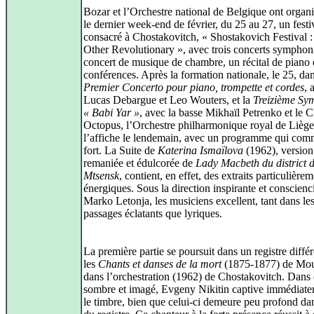
Bozar et l’Orchestre national de Belgique ont organ
le dernier week‑end de février, du 25 au 27, un festi
consacré à Chostakovitch, « Shostakovich Festival 
Other Revolutionary », avec trois concerts symphon
concert de musique de chambre, un récital de piano 
conférences. Après la formation nationale, le 25, dan
Premier Concerto pour piano, trompette et cordes
, 
Lucas Debargue et Leo Wouters, et la
Treizième Sy
« Babi Yar »
, avec la basse Mikhaïl Petrenko et le
Octopus, l’Orchestre philharmonique royal de Liège
l’affiche le lendemain, avec un programme qui co
fort. La Suite de
Katerina Ismaïlova
(1962), version
remaniée et édulcorée de
Lady Macbeth du district 
Mtsensk
, contient, en effet, des extraits particulière
énergiques. Sous la direction inspirante et conscienc
Marko Letonja, les musiciens excellent, tant dans le
passages éclatants que lyriques.
La première partie se poursuit dans un registre diffé
les
Chants et danses de la mort
(1875-1877) de Mou
dans l’orchestration (1962) de Chostakovitch. Dans 
sombre et imagé, Evgeny Nikitin captive immédiate
le timbre, bien que celui-ci demeure peu profond dan