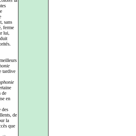
colorer la
ntes
re
e
t, sans
é, ferme
r lui,
duit
rités.
meilleurs
honie
e tardive
mphonie
rtaine
n de
ise en
e des
llents, de
ur la
accès que