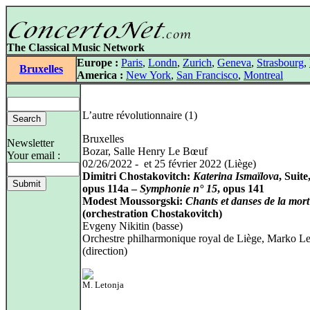
The Classical Music Network
Europe :
Paris
,
Londn
,
Zurich
,
Geneva
,
Strasbourg
,
Bruxelles
America :
New York
,
San Francisco
,
Montreal
L’autre révolutionnaire (1)
Bruxelles
Newsletter
Bozar, Salle Henry Le Bœuf
Your email :
02/26/2022 - et 25 février 2022 (Liège)
Dimitri Chostakovitch:
Katerina Ismaïlova
, Suite
opus 114a –
Symphonie n° 15
, opus 141
Modest Moussorgski:
Chants et danses de la mort
(orchestration Chostakovitch)
Evgeny Nikitin (basse)
Orchestre philharmonique royal de Liège, Marko Le
(direction)
M. Letonja