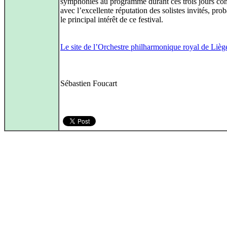
symphonies au programme durant ces trois jours con
avec l’excellente réputation des solistes invités, pr
le principal intérêt de ce festival.
Le site de l’Orchestre philharmonique royal de Lièg
Sébastien Foucart