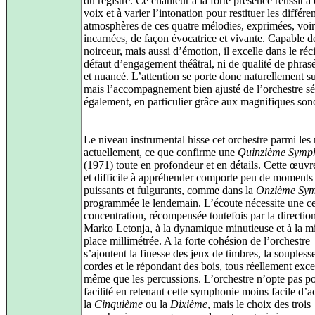
du registre. Ce chanteur à la forte présence réussit à 
voix et à varier l’intonation pour restituer les différe
atmosphères de ces quatre mélodies, exprimées, voi
incarnées, de façon évocatrice et vivante. Capable d
noirceur, mais aussi d’émotion, il excelle dans le réci
défaut d’engagement théâtral, ni de qualité de phras
et nuancé. L’attention se porte donc naturellement su
mais l’accompagnement bien ajusté de l’orchestre sé
également, en particulier grâce aux magnifiques sono
Le niveau instrumental hisse cet orchestre parmi les 
actuellement, ce que confirme une
Quinzième Symp
(1971) toute en profondeur et en détails. Cette œuvr
et difficile à appréhender comporte peu de moments
puissants et fulgurants, comme dans la
Onzième Sy
programmée le lendemain. L’écoute nécessite une ce
concentration, récompensée toutefois par la directio
Marko Letonja, à la dynamique minutieuse et à la m
place millimétrée. A la forte cohésion de l’orchestre
s’ajoutent la finesse des jeux de timbres, la soupless
cordes et le répondant des bois, tous réellement exce
même que les percussions. L’orchestre n’opte pas po
facilité en retenant cette symphonie moins facile d’
la
Cinquième
ou la
Dixième
, mais le choix des trois