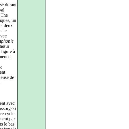
isé durant
val
: The
iques, un
et deux
s le
avec
mphonie
 Chœur
 figure à
mmence
de
ment
ieuse de
s
rent avec
ssorgski
ce cycle
ment par
s le bas