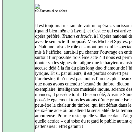
(© Emmanuel Andrieu)
Il est toujours frustrant de voir un opéra « saucisson
(quand bien même à Lyon), et c’est ce qui est arrivé 
opéra préféré,
Tristan et Isolde
, à l’Opéra national 
avec le seul acte II proposé. Mais Michael Spyres, p
c’était une prise de rôle et surtout pour qui le spectac
mis à l’affiche, aurait‑il pu chanter l’ouvrage en entie
surtout l’impossible troisième acte ? Il nous est perm
douter vu les signes de fatigue que le baryténor aust
accuse déjà à la fin du plus long duo d’amour de l’hi
lyrique. Et si, par ailleurs, il est parfois couvert par
l’orchestre, il n’en est pas moins l’un des plus beaux
que nous ayons entendu : beauté du timbre, diction
exemplaire, intelligence musicale inouïe, science de
nuances, il possède tout ! De son côté, Ausrinė Stun
possède également tous les atouts d’une grande Isold
peut‑être la chaleur du timbre, qui fait défaut dans le
deuxième acte où on attend la sensualité de la femm
amoureuse. Pour le reste, quelle vaillance dans l’aigu
quelle actrice – qui toise du regard le public autant 
partenaires : effet garanti !