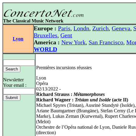
The Classical Music Network
Europe :
Paris
,
Londn
,
Zurich
,
Geneva
,
S
Bruxelles
,
Gent
Lyon
America :
New York
,
San Francisco
,
Mon
WORLD
Premières incursions réussies
Lyon
Newsletter
Opéra
Your email :
02/13/2022 -
Richard Strauss :
Métamorphoses
Richard Wagner :
Tristan und Isolde
(acte II)
Michael Spyres (Tristan), Ausrinė Stundytė (Isolde)
Ariane Baumgartner (Brangäne), Stefan Cerny (Le 
Marke), Lukas Zeman (Kurwenal), Rupert Charles
(Melot)
Orchestre de l’Opéra national de Lyon, Daniele Rus
(direction)