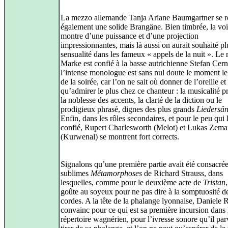
La mezzo allemande Tanja Ariane Baumgartner se r
également une solide Brangäne. Bien timbrée, la voi
montre d’une puissance et d’une projection
impressionnantes, mais là aussi on aurait souhaité pl
sensualité dans les fameux « appels de la nuit ». Le 
Marke est confié à la basse autrichienne Stefan Cern
l’intense monologue est sans nul doute le moment le 
de la soirée, car l’on ne sait où donner de l’oreille et
qu’admirer le plus chez ce chanteur : la musicalité p
la noblesse des accents, la clarté de la diction ou le
prodigieux phrasé, dignes des plus grands
Liedersä
Enfin, dans les rôles secondaires, et pour le peu qui 
confié, Rupert Charlesworth (Melot) et Lukas Zem
(Kurwenal) se montrent fort corrects.
Signalons qu’une première partie avait été consacré
sublimes
Métamorphoses
de Richard Strauss, dans
lesquelles, comme pour le deuxième acte de
Tristan
goûte au soyeux pour ne pas dire à la somptuosité d
cordes. A la tête de la phalange lyonnaise, Daniele 
convainc pour ce qui est sa première incursion dans 
répertoire wagnérien, pour l’ivresse sonore qu’il par