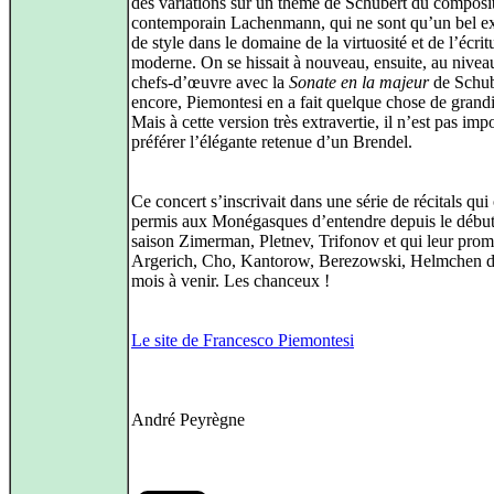
des variations sur un thème de Schubert du composi
contemporain Lachenmann, qui ne sont qu’un bel ex
de style dans le domaine de la virtuosité et de l’écrit
moderne. On se hissait à nouveau, ensuite, au nivea
chefs‑d’œuvre avec la
Sonate en la majeur
de Schub
encore, Piemontesi en a fait quelque chose de grand
Mais à cette version très extravertie, il n’est pas imp
préférer l’élégante retenue d’un Brendel.
Ce concert s’inscrivait dans une série de récitals qui
permis aux Monégasques d’entendre depuis le début
saison Zimerman, Pletnev, Trifonov et qui leur prom
Argerich, Cho, Kantorow, Berezowski, Helmchen d
mois à venir. Les chanceux !
Le site de Francesco Piemontesi
André Peyrègne