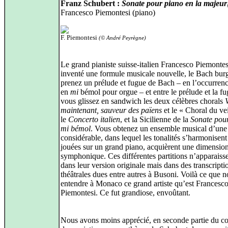
Franz Schubert :
Sonate pour piano en la majeur
Francesco Piemontesi (piano)
F. Piemontesi
(© André Peyrègne)
Le grand pianiste suisse‑italien Francesco Piemontes
inventé une formule musicale nouvelle, le Bach bur
prenez un prélude et fugue de Bach – en l’occurrenc
en
mi
bémol pour orgue – et entre le prélude et la fu
vous glissez en sandwich les deux célèbres chorals
maintenant, sauveur des païens
et le « Choral du vei
le
Concerto italien
, et la Sicilienne de la
Sonate pour
mi bémol
. Vous obtenez un ensemble musical d’une
considérable, dans lequel les tonalités s’harmonisent 
jouées sur un grand piano, acquièrent une dimensio
symphonique. Ces différentes partitions n’apparaiss
dans leur version originale mais dans des transcripti
théâtrales dues entre autres à Busoni. Voilà ce que no
entendre à Monaco ce grand artiste qu’est Francesc
Piemontesi. Ce fut grandiose, envoûtant.
Nous avons moins apprécié, en seconde partie du co