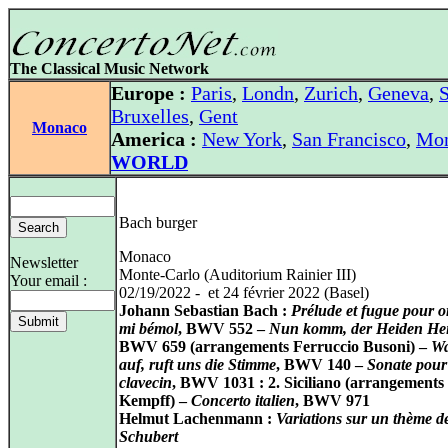
The Classical Music Network
Europe :
Paris
,
Londn
,
Zurich
,
Geneva
,
S
Bruxelles
,
Gent
Monaco
America :
New York
,
San Francisco
,
Mon
WORLD
Bach burger
Monaco
Newsletter
Monte-Carlo (Auditorium Rainier III)
Your email :
02/19/2022 - et 24 février 2022 (Basel)
Johann Sebastian Bach :
Prélude et fugue pour 
mi bémol
, BWV 552 –
Nun komm, der Heiden He
BWV 659 (arrangements Ferruccio Busoni) –
Wa
auf, ruft uns die Stimme
, BWV 140 –
Sonate pour 
clavecin
, BWV 1031 : 2. Siciliano (arrangement
Kempff) –
Concerto italien
, BWV 971
Helmut Lachenmann :
Variations sur un thème d
Schubert