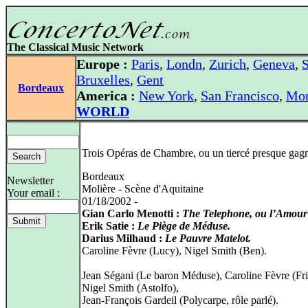
The Classical Music Network
Europe :
Paris
,
Londn
,
Zurich
,
Geneva
,
S
Bruxelles
,
Gent
Bordeaux
America :
New York
,
San Francisco
,
Mon
WORLD
Trois Opéras de Chambre, ou un tiercé presque gagn
Bordeaux
Newsletter
Molière - Scène d'Aquitaine
Your email :
01/18/2002 -
Gian Carlo Menotti :
The Telephone, ou l’Amour à
Erik Satie :
Le Piège de Méduse.
Darius Milhaud :
Le Pauvre Matelot.
Caroline Fèvre (Lucy), Nigel Smith (Ben).
Jean Ségani (Le baron Méduse), Caroline Fèvre (Fris
Nigel Smith (Astolfo),
Jean-François Gardeil (Polycarpe, rôle parlé).