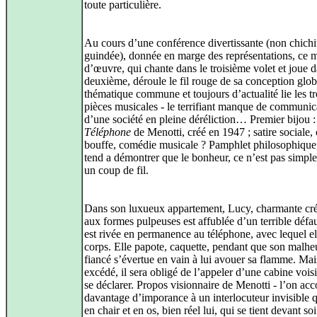
toute particulière.
Au cours d’une conférence divertissante (non chichi
guindée), donnée en marge des représentations, ce m
d’œuvre, qui chante dans le troisième volet et joue d
deuxième, déroule le fil rouge de sa conception glob
thématique commune et toujours d’actualité lie les tr
pièces musicales - le terrifiant manque de communic
d’une société en pleine déréliction… Premier bijou 
Téléphone
de Menotti, créé en 1947 ; satire sociale,
bouffe, comédie musicale ? Pamphlet philosophique
tend a démontrer que le bonheur, ce n’est pas simp
un coup de fil.
Dans son luxueux appartement, Lucy, charmante cré
aux formes pulpeuses est affublée d’un terrible défaut
est rivée en permanence au téléphone, avec lequel ell
corps. Elle papote, caquette, pendant que son malh
fiancé s’évertue en vain à lui avouer sa flamme. Mai
excédé, il sera obligé de l’appeler d’une cabine vois
se déclarer. Propos visionnaire de Menotti - l’on ac
davantage d’imporance à un interlocuteur invisible q
en chair et en os, bien réel lui, qui se tient devant so