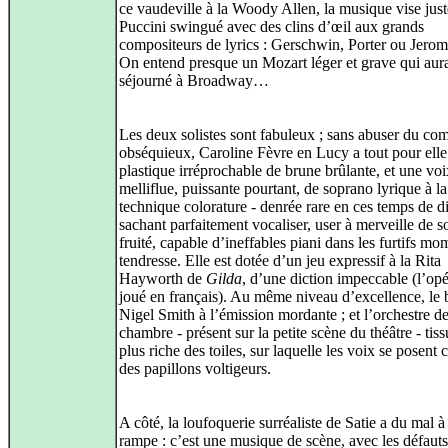
ce vaudeville à la Woody Allen, la musique vise just
Puccini swingué avec des clins d’œil aux grands
compositeurs de lyrics : Gerschwin, Porter ou Jero
On entend presque un Mozart léger et grave qui aura
séjourné à Broadway…
Les deux solistes sont fabuleux ; sans abuser du co
obséquieux, Caroline Fèvre en Lucy a tout pour elle
plastique irréprochable de brune brûlante, et une voi
melliflue, puissante pourtant, de soprano lyrique à la
technique colorature - denrée rare en ces temps de di
sachant parfaitement vocaliser, user à merveille de s
fruité, capable d’ineffables piani dans les furtifs mo
tendresse. Elle est dotée d’un jeu expressif à la Rita
Hayworth de
Gilda
, d’une diction impeccable (l’opé
joué en français). Au même niveau d’excellence, le 
Nigel Smith à l’émission mordante ; et l’orchestre d
chambre - présent sur la petite scène du théâtre - tiss
plus riche des toiles, sur laquelle les voix se posen
des papillons voltigeurs.
A côté, la loufoquerie surréaliste de Satie a du mal à
rampe : c’est une musique de scène, avec les défauts