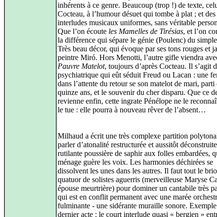
inhérents à ce genre. Beaucoup (trop !) de texte, cel
Cocteau, à l’humour désuet qui tombe à plat ; et des
interludes musicaux uniformes, sans véritable person
Que l’on écoute
les Mamelles de Tirésias
, et l’on c
la différence qui sépare le génie (Poulenc) du simple 
Très beau décor, qui évoque par ses tons rouges et j
peintre Miró. Hors Menotti, l’autre gifle viendra av
Pauvre Matelot
, toujours d’après Cocteau. Il s’agit 
psychiatrique qui eût séduit Freud ou Lacan : une f
dans l’attente du retour se son matelot de mari, parti
quinze ans, et le souvenir du cher disparu. Que ce d
revienne enfin, cette ingrate Pénélope ne le reconnaî
le tue : elle pourra à nouveau rêver de l’absent…
Milhaud a écrit une très complexe partition polytona
parler d’atonalité restructurée et aussitôt déconstruit
rutilante poussière de saphir aux folles embardées, q
ménage guère les voix. Les harmonies déchirées se
dissolvent les unes dans les autres. Il faut tout le bri
quatuor de solistes aguerris (merveilleuse Maryse Ca
épouse meurtrière) pour dominer un cantabile très par
qui est en conflit permanent avec une marée orchest
fulminante - une sidérante muraille sonore. Exemple
dernier acte : le court interlude quasi « bergien » ent