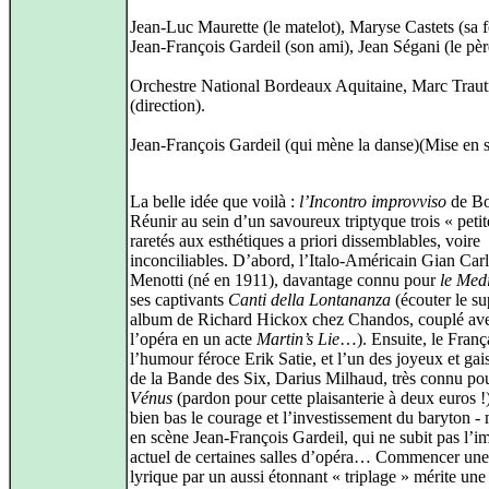
Jean-Luc Maurette (le matelot), Maryse Castets (sa
Jean-François Gardeil (son ami), Jean Ségani (le pèr
Orchestre National Bordeaux Aquitaine, Marc Trau
(direction).
Jean-François Gardeil (qui mène la danse)(Mise en 
La belle idée que voilà :
l’Incontro improvviso
de Bo
Réunir au sein d’un savoureux triptyque trois « petit
raretés aux esthétiques a priori dissemblables, voire
inconciliables. D’abord, l’Italo-Américain Gian Car
Menotti (né en 1911), davantage connu pour
le Med
ses captivants
Canti della Lontananza
(écouter le s
album de Richard Hickox chez Chandos, couplé av
l’opéra en un acte
Martin’s Lie
…). Ensuite, le Franç
l’humour féroce Erik Satie, et l’un des joyeux et gai
de la Bande des Six, Darius Milhaud, très connu po
Vénus
(pardon pour cette plaisanterie à deux euros !
bien bas le courage et l’investissement du baryton - 
en scène Jean-François Gardeil, qui ne subit pas l’
actuel de certaines salles d’opéra… Commencer une
lyrique par un aussi étonnant « triplage » mérite une