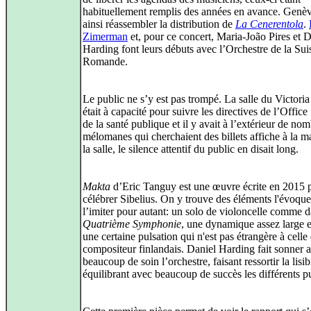
habituellement remplis des années en avance. Genè
ainsi réassembler la distribution de
La Cenerentola
.
Zimerman
et, pour ce concert, Maria-João Pires et D
Harding font leurs débuts avec l’Orchestre de la Sui
Romande.
Le public ne s’y est pas trompé. La salle du Victoria
était à capacité pour suivre les directives de l’Office
de la santé publique et il y avait à l’extérieur de no
mélomanes qui cherchaient des billets affiche à la 
la salle, le silence attentif du public en disait long.
Makta
d’Eric Tanguy est une œuvre écrite en 2015 
célébrer Sibelius. On y trouve des éléments l'évoque
l’imiter pour autant: un solo de violoncelle comme d
Quatrième Symphonie
, une dynamique assez large e
une certaine pulsation qui n'est pas étrangère à celle
compositeur finlandais. Daniel Harding fait sonner 
beaucoup de soin l’orchestre, faisant ressortir la lisibi
équilibrant avec beaucoup de succès les différents pu