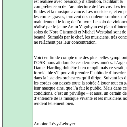
est réalisée avec beaucoup d’attention, facilitant la
compréhension de l’architecture de l’œuvre. Les tem
fluides et la musique avance. Les musiciens, et en pa
les cordes graves, trouvent des couleurs sombres qu’
maintiennent le long de l’œuvre. Le solo de violonce
réalisé par le jeune Aram Yagubyan est plein d’inten
solos de Nora Cismondi et Michel Westphal sont de 
beauté. Stimulés par le chef, les musiciens, très conc
ne relâchent pas leur concentration.
Voici en fin de compte une des plus belles symphon
l’OSR nous ait donnée ces dernières années. L’age
Daniel Harding doit être bien rempli mais ce serait j
formidable s’il pouvait prendre l’habitude d’inscrir
dans la liste des orchestres qu’il dirige. Suivant les d
les cordes ont passés toute la soirée à jouer tout en 
leur masque ainsi que l’a fait le public. Mais dans ce
conditions, c’est un privilège – et aussi un certain d
d’entendre de la musique vivante et les musiciens no
rendent tellement bien.
Antoine Lévy-Leboyer