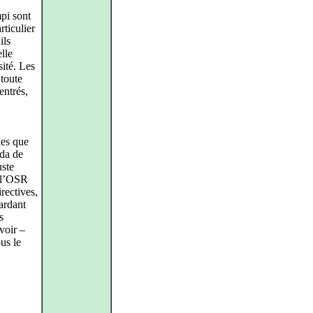
pi sont
rticulier
ils
lle
sité. Les
toute
entrés,
ies que
nda de
uste
e l’OSR
irectives,
gardant
s
evoir –
us le