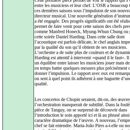
Cette première pièce permet de voir le rapport qui s’é
entre les musiciens et leur chef. L’OSR a beaucoup t
ces dernières saisons sous l’impulsion de son nouve
directeur musical. Une nouvelle génération d’instru
a été engagée. Des progrès significatifs ont été réali
permet de faire venir pour cette saison des chefs pre
comme Manfred Honeck, Myung-Whun Chung ou 
cette soirée Daniel Harding. Dans cette salle dont
l’acoustique est parfois délicate, le chef anglais imp
par la qualité du son qu’il obtient de ses musiciens.
L’orchestre a de suite plus de couleurs et de dynami
Harding est attentif à intervenir «quand il le faut». Il
un équilibre entre laisser les musiciens jouer mais d
en temps battre quelques mesures plus précisément 
donner l’impulsion. Le rapport avec eux est remarqu
on sent à quel point ils adhérent à une baguette d’une
qualité.
Les concertos de Chopin seraient, dit-on, des œuvre
l’orchestration manquerait de subtilité. Dans la foulé
pièce de Tanguy, on se surprend de découvrir dans
l’introduction le soin apporté ici et là au phrasé ains
caractère dramatique de l’œuvre. A nouveau, l’empr
chef se fait entendre. Maria-João Pires a-t-elle ou no