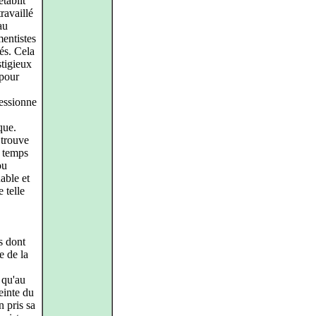
tablit
ravaillé
au
mentistes
sés. Cela
stigieux
pour
ressionne
que.
 trouve
e temps
ou
able et
 telle
s dont
e de la
i qu'au
einte du
n pris sa