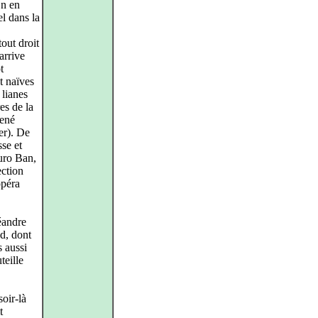
On en
el dans la
tout droit
arrive
t
t naïves
 lianes
es de la
René
er). De
sse et
suro Ban,
ection
opéra
éandre
d, dont
 aussi
teille
oir-là
t