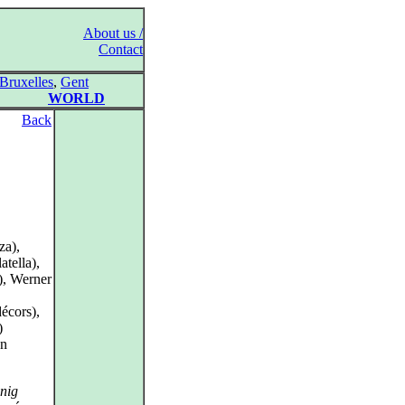
About us /
Contact
Bruxelles
,
Gent
WORLD
Back
za),
tella),
), Werner
écors),
)
an
nig