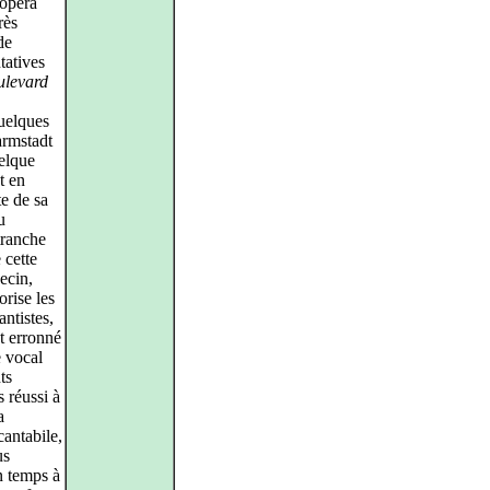
 opéra
rès
de
tatives
ulevard
uelques
armstadt
uelque
t en
e de sa
u
ranche
 cette
ecin,
orise les
antistes,
ut erronné
e vocal
ts
 réussi à
a
cantabile,
us
n temps à