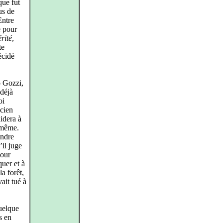
que fut
us de
Entre
e pour
rité
,
te
écidé
o Gozzi,
 déjà
oi
icien
idera à
i-même.
andre
’il juge
pour
quer et à
la forêt,
vait tué à
quelque
s en