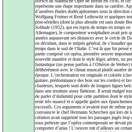
Hirsch
au Städtische Oper de Berlin en 1956, et cet
représente une étape importante dans sa carrière. Ap
d’austères études dodécaphonistes sous la direction 
Wolfgang Fortner et René Leibowitz et quelques ten
post-sérielles (dont la plus aboutie est sans doute
Bo
Solitude
(1952), qui est repris de temps en temps en
Allemagne), le compositeur westphalien avait pris q
années auparavant ses distances avec le cercle de D
en décidant, dans le mépris général, de s’installer q
temps dans le sud de l’Italie. C’est là que fut pensé e
partie composé cet opéra, première oeuvre important
nouvelle manière et dont le style léger, aérien, un pe
fantastique (on pense parfois à l’
Obéron
de Weber) t
délibérément avec le climat musical plutôt austère de
époque. L’orchestration est originale et colorée (clav
guitare, prédominance des bois sur les cordes) et fav
chanteurs, lesquels sont dotés de longues lignes belc
dans une tessiture assez flatteuse. Il serait malgré to
de parler d’
italianitá
pour cette partition dont le styl
reste très nuancé et n’appelle guère aux épanchemen
excessifs. Ces arguments n’avaient tout de même pas
convaincre le chef Hermann Scherchen qui lors de l
création avait supprimé tous les passages jugés trop 
sous prétexte que l’opéra contemporain ne devait pl
comporter d’arias ! L’oeuvre mit d’ailleurs un certai