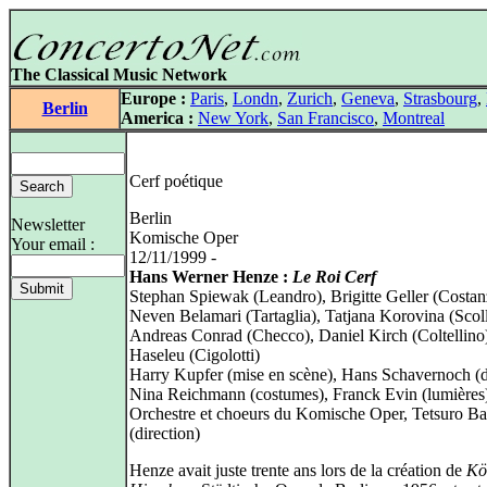
The Classical Music Network
Europe :
Paris
,
Londn
,
Zurich
,
Geneva
,
Strasbourg
,
Berlin
America :
New York
,
San Francisco
,
Montreal
Cerf poétique
Berlin
Newsletter
Komische Oper
Your email :
12/11/1999 -
Hans Werner Henze :
Le Roi Cerf
Stephan Spiewak (Leandro), Brigitte Geller (Costan
Neven Belamari (Tartaglia), Tatjana Korovina (Scolla
Andreas Conrad (Checco), Daniel Kirch (Coltellino
Haseleu (Cigolotti)
Harry Kupfer (mise en scène), Hans Schavernoch (d
Nina Reichmann (costumes), Franck Evin (lumières
Orchestre et choeurs du Komische Oper, Tetsuro B
(direction)
Henze avait juste trente ans lors de la création de
Kö