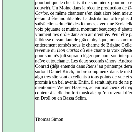
pourtant que le chef faisait de son mieux pour ne pas
couvrir). Un Moine dans la récente production de
D
Carlos
, ce même chanteur s’en était alors bien mieux
défaut d’être inoubliable. La distribution offre plus 
satisfactions du côté des femmes, avec une Scolatella
voix piquante et mutine, montrant beaucoup d’abatta
vraiment très drôle dans son air d’entrée. Peut-être p
faiblesse devant tant de grâce physique, nous somm
entièrement tombés sous le charme de Brigitte Geller
revenue du
Don Carlos
où elle chante la voix célest
pour son très joli soprano léger que pour son interpr
naïve et touchante. Les deux seconds ténors, Andre
Conrad (déjà entendu dans
Rienzi
au printemps derni
surtout Daniel Kirch, timbre somptueux dans le méd
aigu très sûr, sont excellents à tous points de vue et
promis à un bel avenir. Enfin, il serait injuste de ne 
mentionner Werner Haseleu, acteur malicieux et ma
conteur à la diction fort musicale, qu’on rêverait d’
en Droll ou en Bassa Sélim.
Thomas Simon