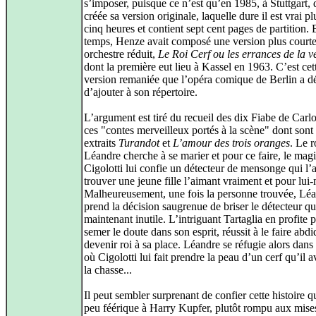
s’imposer, puisque ce n’est qu’en 1985, à Stuttgart, 
créée sa version originale, laquelle dure il est vrai pl
cinq heures et contient sept cent pages de partition. 
temps, Henze avait composé une version plus court
orchestre réduit,
Le Roi Cerf ou les errances de la vé
dont la première eut lieu à Kassel en 1963. C’est cet
version remaniée que l’opéra comique de Berlin a d
d’ajouter à son répertoire.
L’argument est tiré du recueil des dix Fiabe de Carl
ces "contes merveilleux portés à la scène" dont sont
extraits
Turandot
et
L’amour des trois oranges
. Le r
Léandre cherche à se marier et pour ce faire, le mag
Cigolotti lui confie un détecteur de mensonge qui l’a
trouver une jeune fille l’aimant vraiment et pour lu
Malheureusement, une fois la personne trouvée, Lé
prend la décision saugrenue de briser le détecteur qu
maintenant inutile. L’intriguant Tartaglia en profite 
semer le doute dans son esprit, réussit à le faire abdi
devenir roi à sa place. Léandre se réfugie alors dans 
où Cigolotti lui fait prendre la peau d’un cerf qu’il a
la chasse...
Il peut sembler surprenant de confier cette histoire 
peu féérique à Harry Kupfer, plutôt rompu aux mise