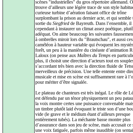
scènes "industrielles" du gros répertoire allemand. 
trouve d’ailleurs une légère trace de son style habitu
curieuse turbine d’aération faisant office de trône
surplombant la prison au dernier acte, et qui semble 
sortie du
Siegfried
de Bayreuth. Dans l’ensemble, il 
cependant à instaurer un climat assez poétique, plutô
adéquat. On aime beaucoup les suivantes faussemen
à ombrelles miroir lors du "Brautschau", et aussi ces
caméléon à hauteur variable qui évoquent les mystèr
forêt, un peu à la manière du cinéaste d’animation 
Laloux (on pense aux
Maîtres du Temps
en particuli
plus, il choisit une direction d’acteurs tout en souple
s’accordant très bien avec la direction fluide de Tet
merveilleux de précision. Une telle entente entre dir
musicale et mise en scène est suffisamment rare à l’
pour mériter d’être signalée.
Le plateau de chanteurs est très inégal. Le rôle de L
est défendu par un ténor physiquement un peu patau
la voix montre certes une puissance convenable mais
un timbre plutôt laid évoquant le triste son d’une bou
vide (le grave et le médium étant d’ailleurs presque
entièrement tubés). La méchante basse montre plus
d’assurance dans son jeu de scène, mais accusait ce s
une voix fatiguée, parfois même inaudible (on sentai