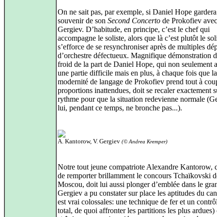
On ne sait pas, par exemple, si Daniel Hope garder
souvenir de son
Second Concerto
de Prokofiev avec
Gergiev. D’habitude, en principe, c’est le chef qui
accompagne le soliste, alors que là c’est plutôt le sol
s’efforce de se resynchroniser après de multiples dép
d’orchestre défectueux. Magnifique démonstration d
froid de la part de Daniel Hope, qui non seulement 
une partie difficile mais en plus, à chaque fois que la
modernité de langage de Prokofiev prend tout à cou
proportions inattendues, doit se recaler exactement s
rythme pour que la situation redevienne normale (Ge
lui, pendant ce temps, ne bronche pas...).
A. Kantorow, V. Gergiev
(© Andrea Kremper)
Notre tout jeune compatriote Alexandre Kantorow, q
de remporter brillamment le concours Tchaïkovski d
Moscou, doit lui aussi plonger d’emblée dans le gra
Gergiev a pu constater sur place les aptitudes du cand
est vrai colossales: une technique de fer et un contr
total, de quoi affronter les partitions les plus ardues)