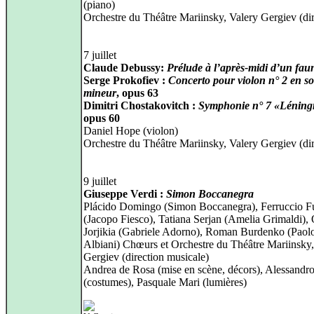
(piano)
Orchestre du Théâtre Mariinsky, Valery Gergiev (dir
7 juillet
Claude Debussy:
Prélude à l’après-midi d’un fau
Serge Prokofiev :
Concerto pour violon n° 2 en so
mineur
, opus 63
Dimitri Chostakovitch :
Symphonie n° 7 «Léning
opus 60
Daniel Hope (violon)
Orchestre du Théâtre Mariinsky, Valery Gergiev (dir
9 juillet
Giuseppe Verdi :
Simon Boccanegra
Plácido Domingo (Simon Boccanegra), Ferruccio Fu
(Jacopo Fiesco), Tatiana Serjan (Amelia Grimaldi), 
Jorjikia (Gabriele Adorno), Roman Burdenko (Paol
Albiani) Chœurs et Orchestre du Théâtre Mariinsky,
Gergiev (direction musicale)
Andrea de Rosa (mise en scène, décors), Alessandro
(costumes), Pasquale Mari (lumières)