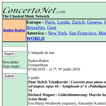
The Classical Music Network
Europe :
Paris
,
Londn
,
Zurich
,
Geneva
,
S
Bruxelles
,
Gent
Baden-Baden
America :
New York
,
San Francisco
,
Mon
WORLD
L’ubiquité du tsar
Baden-Baden
Newsletter
Festspielhaus
Your email :
07/06/2019 - et 7*, 9* juillet 2019
6 juillet
Piotr Ilyitch Tchaïkovski :
Concerto pour piano n
sol majeur
, opus 44 –
Symphonie n° 6 «Pathétiqu
74
Richard Wagner :
Götterdämmerung
: Marche fu
Scène finale
Eva-Maria Westbroek (soprano), Alexandre Kantor