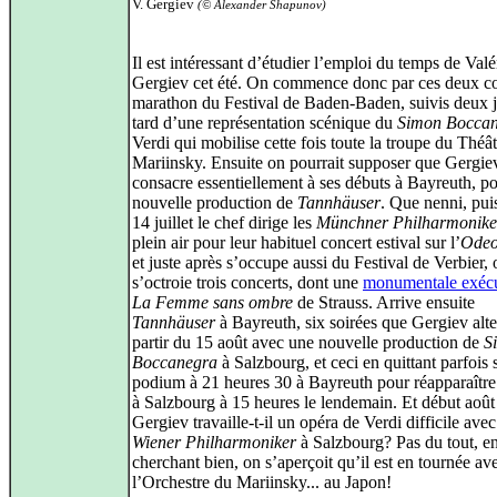
V. Gergiev
(© Alexander Shapunov)
Il est intéressant d’étudier l’emploi du temps de Valé
Gergiev cet été. On commence donc par ces deux co
marathon du Festival de Baden-Baden, suivis deux j
tard d’une représentation scénique du
Simon Bocca
Verdi qui mobilise cette fois toute la troupe du Théât
Mariinsky. Ensuite on pourrait supposer que Gergie
consacre essentiellement à ses débuts à Bayreuth, p
nouvelle production de
Tannhäuser
. Que nenni, pui
14 juillet le chef dirige les
Münchner Philharmonike
plein air pour leur habituel concert estival sur l’
Odeo
et juste après s’occupe aussi du Festival de Verbier, 
s’octroie trois concerts, dont une
monumentale exéc
La Femme sans ombre
de Strauss. Arrive ensuite
Tannhäuser
à Bayreuth, six soirées que Gergiev alte
partir du 15 août avec une nouvelle production de
S
Boccanegra
à Salzbourg, et ceci en quittant parfois 
podium à 21 heures 30 à Bayreuth pour réapparaître
à Salzbourg à 15 heures le lendemain. Et début août
Gergiev travaille-t-il un opéra de Verdi difficile avec
Wiener Philharmoniker
à Salzbourg? Pas du tout, e
cherchant bien, on s’aperçoit qu’il est en tournée av
l’Orchestre du Mariinsky... au Japon!