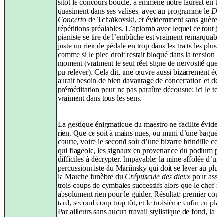
sitôt le concours bouclé, a emmené notre lauréat en 
quasiment dans ses valises, avec au programme le
D
Concerto
de Tchaïkovski, et évidemment sans guère
répétitions préalables. L’aplomb avec lequel ce tout 
pianiste se tire de l’embûche est vraiment remarquab
juste un rien de pédale en trop dans les traits les plu
comme si le pied droit restait bloqué dans la tension
moment (vraiment le seul réel signe de nervosité que 
pu relever). Cela dit, une œuvre aussi bizarrement éc
aurait besoin de bien davantage de concertation et d
préméditation pour ne pas paraître décousue: ici le te
vraiment dans tous les sens.
La gestique énigmatique du maestro ne facilite évi
rien. Que ce soit à mains nues, ou muni d’une baguet
courte, voire le second soir d’une bizarre brindille 
qui flageole, les signaux en provenance du podium p
difficiles à décrypter. Impayable: la mine affolée d’
percussionniste du Mariinsky qui doit se lever au plu
la Marche funèbre du
Crépuscule des dieux
pour ass
trois coups de cymbales successifs alors que le chef 
absolument rien pour le guider. Résultat: premier co
tard, second coup trop tôt, et le troisième enfin en p
Par ailleurs sans aucun travail stylistique de fond, l