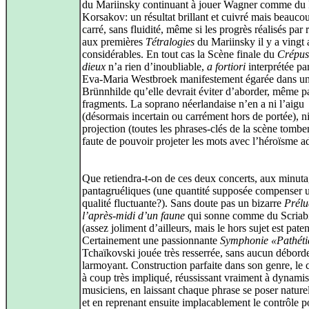
du Mariinsky continuant à jouer Wagner comme du
Korsakov: un résultat brillant et cuivré mais beauco
carré, sans fluidité, même si les progrès réalisés par 
aux premières
Tétralogies
du Mariinsky il y a vingt 
considérables. En tout cas la Scène finale du
Crépus
dieux
n’a rien d’inoubliable,
a fortiori
interprétée pa
Eva-Maria Westbroek manifestement égarée dans un
Brünnhilde qu’elle devrait éviter d’aborder, même p
fragments. La soprano néerlandaise n’en a ni l’aigu
(désormais incertain ou carrément hors de portée), ni
projection (toutes les phrases-clés de la scène tomben
faute de pouvoir projeter les mots avec l’héroïsme a
Que retiendra-t-on de ces deux concerts, aux minut
pantagruéliques (une quantité supposée compenser 
qualité fluctuante?). Sans doute pas un bizarre
Prélu
l’après-midi d’un faune
qui sonne comme du Scriab
(assez joliment d’ailleurs, mais le hors sujet est paten
Certainement une passionnante
Symphonie «Pathét
Tchaïkovski jouée très resserrée, sans aucun débor
larmoyant. Construction parfaite dans son genre, le c
à coup très impliqué, réussissant vraiment à dynamis
musiciens, en laissant chaque phrase se poser nature
et en reprenant ensuite implacablement le contrôle p