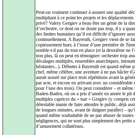
Peut-on vraiment continuer à assurer une qualité dé
multipliant à ce point les projets et les déplacements 
privé? Valery Gergiev a beau être un génie de la dir
d’orchestre, ce dont on ne doute pas trop, il y a q
des limites humaines qu’il est difficile d’ignorer auss
continuellement. A Bayreuth, Gergiev vient de se fa
copieusement huer, à l’issue d’une première de
Tann
semble-t-il pas du tout en place (et la deuxième ne l’
non plus, là on peut en témoigner: orchestre trop ass
décalages multiples, ensembles anarchiques, intonat
hésitantes...). Débuter à Bayreuth est quand même p
chef, même célèbre, une aventure à ne pas bâcler (
aurait assuré sur place trois répétitions avant la géné
par acte, et encore en arrivant avec un considérable 
pour l’une des trois). On peut considérer – et même i
Baden-Baden, où on a pris d’année en année le pli 
multiples caprices du « tsar » Gergiev (y compris cet
détestable manie de faire attendre le public, déjà ass
de longues minutes, avant de daigner paraître) – qu’il
quand même souhaitable de ne pas abuser de toutes 
négligences, qui ne sont plus simplement des petits s
d’amusement collatéraux.