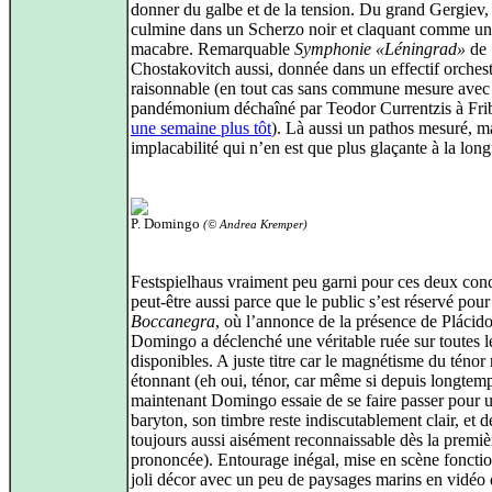
donner du galbe et de la tension. Du grand Gergiev,
culmine dans un Scherzo noir et claquant comme un
macabre. Remarquable
Symphonie «Léningrad»
de
Chostakovitch aussi, donnée dans un effectif orchest
raisonnable (en tout cas sans commune mesure avec 
pandémonium déchaîné par Teodor Currentzis à Fri
une semaine plus tôt
). Là aussi un pathos mesuré, m
implacabilité qui n’en est que plus glaçante à la long
P. Domingo
(© Andrea Kremper)
Festspielhaus vraiment peu garni pour ces deux conc
peut-être aussi parce que le public s’est réservé pou
Boccanegra
, où l’annonce de la présence de Plácid
Domingo a déclenché une véritable ruée sur toutes l
disponibles. A juste titre car le magnétisme du ténor 
étonnant (eh oui, ténor, car même si depuis longtem
maintenant Domingo essaie de se faire passer pour 
baryton, son timbre reste indiscutablement clair, et d
toujours aussi aisément reconnaissable dès la premiè
prononcée). Entourage inégal, mise en scène fonctio
joli décor avec un peu de paysages marins en vidéo 