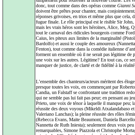
simplement pour redresser la nouvelle course. Les v
donc, tout comme dans des opéras comme
Gianni S
doivent être prêtes pour chanter, mais conjointement
réponses grivoises, en trios et même plus que cela, d
fugue finale. Le rôle principal est le risible Sir John,
mais les vrais héros sont les héroïnes, Alice, Meg, Q
tout le carnaval des ridicules bourgeois comme Ford
Caius, les piteux aux limites de la marginalité (Pistol
Bardolfo) et aussi le couple des amoureux (Nannetta
Fenton), tout comme dans la comédie italienne d’ant
forment un ensemble où il ne serait pas légitime de p
une voix sur les autres. Légitime? En tout cas, ce ser
manquer de justice, de clarté et de fidélité à la réalité
L’ensemble des chanteurs/acteurs méritent des éloge
presque toutes les voix, en commençant par Roberto
Candia, un Falstaff se confrontant une tradition redo
qui ne semble pas lui fait pas peur; en pensant au je
Prieto, une voix de ténor à laquelle il manque peu; l
réussite des deux voyous (Mikeldi Atxalandabaso et
Valeriano Lanchas); la pleine réussite des rôles fémi
(Rebecca Evans, Maite Beaumont, Daniela Barcellon
Nannetta de Ruth Iniesta); seulement deux voix peu
remarquables, Simone Piazzola et Christophe Morta