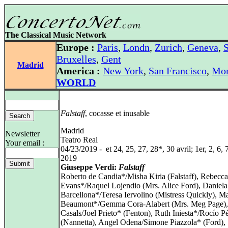
The Classical Music Network
Europe :
Paris
,
Londn
,
Zurich
,
Geneva
,
S
Bruxelles
,
Gent
Madrid
America :
New York
,
San Francisco
,
Mon
WORLD
Falstaff
, cocasse et inusable
Madrid
Newsletter
Teatro Real
Your email :
04/23/2019 - et 24, 25, 27, 28*, 30 avril; 1er, 2, 6, 
2019
Giuseppe Verdi:
Falstaff
Roberto de Candia*/Misha Kiria (Falstaff), Rebecca
Evans*/Raquel Lojendio (Mrs. Alice Ford), Daniela
Barcellona*/Teresa Iervolino (Mistress Quickly), Ma
Beaumont*/Gemma Cora-Alabert (Mrs. Meg Page),
Casals/Joel Prieto* (Fenton), Ruth Iniesta*/Rocío P
(Nannetta), Angel Odena/Simone Piazzola* (Ford),