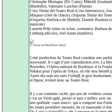
Christophe Mortagne (Dr. Caius), Mikeldi Atxaland
(Bardolfo), Valeriano Lanchas (Pistola)
Coro Titular del Teatro Real (Coro Intermezzo), An
Máspero (chef de chœur), Orquesta Titular del Teat
(Orquesta Sinfónica de Madrid), Daniele Rustioni (d
musicale)
Laurent Pelly (mise en scène, costumes), Barbara de
Limburg (décors), Joël Adam (lumières)
(© Javier del Real/Teatro Real)
Cette production du Teatro Real constitue une parfai
nouveauté. Il s’agit d’une coproduction avec La Mo
Bruxelles, l’Opéra national de Bordeaux et la Fonda
Nikikai pour l’opéra de Tokyo, où elle sera bientôt 
Après dix-sept ans sans
Falstaff
, le gros bonhomme
et fripon, revient donc au Teatro Real.
Il y a un contraste caché, que peu de verdiens conna
c’est un Verdi agile, pressé et sans s’arrêter, avec un
une quiétude «sans souci», qui a composé son
Falst
les toutes premières mesures, du cri maussade et én
Dr. Caius («Falstaff!!»), dès l’arnaque qu’il vient d