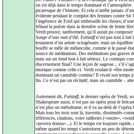
on est déjà dans le tempo dominant et l’atmosphère
picaresque de l’histoire. Et cela n’arrête jamais: d’u
évidente pendant le complot des femmes contre Sir 
l’ingérence de Ford qui embrouille les choses; d’un
frôlant la poésie dans la dernière scène de feinte féer
Verdi prouve, tardivement, qu’il aurait pu composer
Songe d’une nuit d’été
.
Falstaff
n’est pas tout à fait 
testament d’un artiste octogénaire, mais un équilibre
bouffe se mêle de mélancolie, comme si le passé éta
source de méditations. Des méditations pas graves d
mais sur un fond tout à fait sérieux. Le comique c
discernement final? Une leçon de sagesse... s’il s’ag
musique comme celle-ci. Verdi voulait-il «être mod
dominant un cantabile continu? Il vivait son temps j
fin. Ce n’est pas un récitatif, mais un cantabile – att
Autrement dit,
Falstaff
, le dernier opéra de Verdi, s
Shakespeare aussi, n’est pas un opéra pour le belcan
n’est plus un mélodrame, et il va au-delà de l’opéra 
Mais tous les trois sont là, travestis, dissimulés com
références, citations, voire railleries («onore», «vend
«povera donna»...). Et le tempo est toujours rapide, 
même quand les tempi s’autorisent un peu de détente