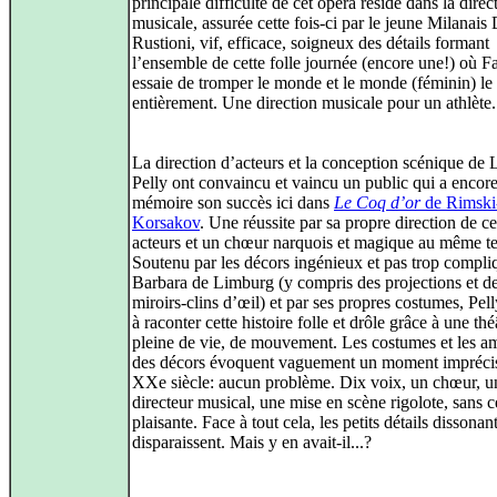
principale difficulté de cet opéra réside dans la direc
musicale, assurée cette fois-ci par le jeune Milanais
Rustioni, vif, efficace, soigneux des détails formant
l’ensemble de cette folle journée (encore une!) où Fa
essaie de tromper le monde et le monde (féminin) le
entièrement. Une direction musicale pour un athlète.
La direction d’acteurs et la conception scénique de 
Pelly ont convaincu et vaincu un public qui a encor
mémoire son succès ici dans
Le Coq d’or
de Rimski
Korsakov
. Une réussite par sa propre direction de ce
acteurs et un chœur narquois et magique au même t
Soutenu par les décors ingénieux et pas trop compli
Barbara de Limburg (y compris des projections et d
miroirs-clins d’œil) et par ses propres costumes, Pell
à raconter cette histoire folle et drôle grâce à une théâ
pleine de vie, de mouvement. Les costumes et les a
des décors évoquent vaguement un moment impréci
XXe siècle: aucun problème. Dix voix, un chœur, u
directeur musical, une mise en scène rigolote, sans c
plaisante. Face à tout cela, les petits détails dissonan
disparaissent. Mais y en avait-il...?