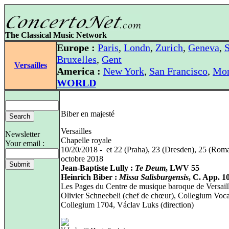
The Classical Music Network
Europe :
Paris
,
Londn
,
Zurich
,
Geneva
,
S
Bruxelles
,
Gent
Versailles
America :
New York
,
San Francisco
,
Mon
WORLD
Biber en majesté
Versailles
Newsletter
Chapelle royale
Your email :
10/20/2018 - et 22 (Praha), 23 (Dresden), 25 (Rom
octobre 2018
Jean-Baptiste Lully :
Te Deum
, LWV 55
Heinrich Biber :
Missa Salisburgensis
, C. App. 1
Les Pages du Centre de musique baroque de Versaill
Olivier Schneebeli (chef de chœur), Collegium Voc
Collegium 1704, Václav Luks (direction)