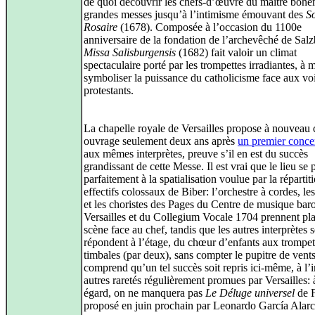
de quoi découvrir les chefs-d’œuvre du maître bohé
grandes messes jusqu’à l’intimisme émouvant des
S
Rosaire
(1678). Composée à l’occasion du 1100e
anniversaire de la fondation de l’archevêché de Salz
Missa Salisburgensis
(1682) fait valoir un climat
spectaculaire porté par les trompettes irradiantes, à
symboliser la puissance du catholicisme face aux vo
protestants.
La chapelle royale de Versailles propose à nouveau 
ouvrage seulement deux ans après
un premier conce
aux mêmes interprètes, preuve s’il en est du succès
grandissant de cette Messe. Il est vrai que le lieu se 
parfaitement à la spatialisation voulue par la répartit
effectifs colossaux de Biber: l’orchestre à cordes, le
et les choristes des Pages du Centre de musique bar
Versailles et du Collegium Vocale 1704 prennent pla
scène face au chef, tandis que les autres interprètes 
répondent à l’étage, du chœur d’enfants aux trompet
timbales (par deux), sans compter le pupitre de vent
comprend qu’un tel succès soit repris ici-même, à l’i
autres raretés régulièrement promues par Versailles: 
égard, on ne manquera pas
Le Déluge universel
de F
proposé en juin prochain par Leonardo García Alar