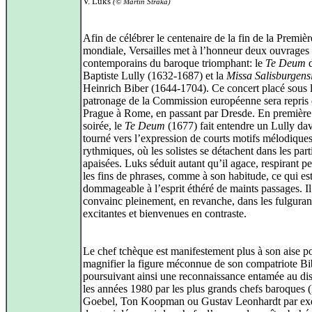
V. Luks
(© Martin Straka)
Afin de célébrer le centenaire de la fin de la Premiè
mondiale, Versailles met à l’honneur deux ouvrages
contemporains du baroque triomphant: le
Te Deum
d
Baptiste Lully (1632-1687) et la
Missa Salisburgens
Heinrich Biber (1644-1704). Ce concert placé sous 
patronage de la Commission européenne sera repris
Prague à Rome, en passant par Dresde. En première 
soirée, le
Te Deum
(1677) fait entendre un Lully da
tourné vers l’expression de courts motifs mélodiques
rythmiques, où les solistes se détachent dans les part
apaisées. Luks séduit autant qu’il agace, respirant p
les fins de phrases, comme à son habitude, ce qui es
dommageable à l’esprit éthéré de maints passages. Il
convainc pleinement, en revanche, dans les fulgura
excitantes et bienvenues en contraste.
Le chef tchèque est manifestement plus à son aise p
magnifier la figure méconnue de son compatriote Bi
poursuivant ainsi une reconnaissance entamée au di
les années 1980 par les plus grands chefs baroques 
Goebel, Ton Koopman ou Gustav Leonhardt par ex