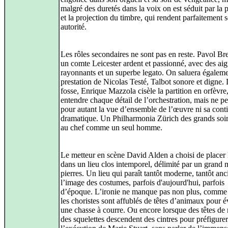
malgré des duretés dans la voix on est séduit par la 
et la projection du timbre, qui rendent parfaitement 
autorité.
Les rôles secondaires ne sont pas en reste. Pavol Bre
un comte Leicester ardent et passionné, avec des ai
rayonnants et un superbe legato. On saluera égaleme
prestation de Nicolas Testé, Talbot sonore et digne.
fosse, Enrique Mazzola cisèle la partition en orfèvre,
entendre chaque détail de l’orchestration, mais ne p
pour autant la vue d’ensemble de l’œuvre ni sa conti
dramatique. Un Philharmonia Zürich des grands soi
au chef comme un seul homme.
Le metteur en scène David Alden a choisi de placer 
dans un lieu clos intemporel, délimité par un grand 
pierres. Un lieu qui paraît tantôt moderne, tantôt anc
l’image des costumes, parfois d'aujourd'hui, parfois
d’époque. L’ironie ne manque pas non plus, comme
les choristes sont affublés de têtes d’animaux pour 
une chasse à courre. Ou encore lorsque des têtes de
des squelettes descendent des cintres pour préfigurer