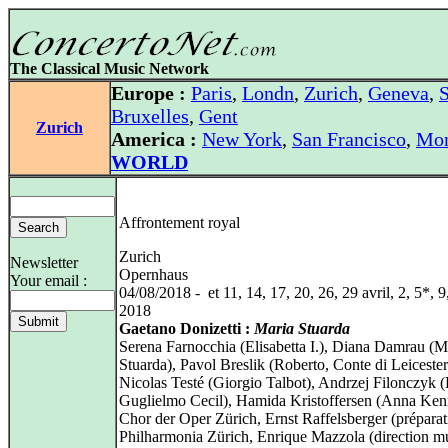
The Classical Music Network
Europe :
Paris
,
Londn
,
Zurich
,
Geneva
,
S
Bruxelles
,
Gent
Zurich
America :
New York
,
San Francisco
,
Mon
WORLD
Affrontement royal
Zurich
Newsletter
Opernhaus
Your email :
04/08/2018 - et 11, 14, 17, 20, 26, 29 avril, 2, 5*, 
2018
Gaetano Donizetti :
Maria Stuarda
Serena Farnocchia (Elisabetta I.), Diana Damrau (M
Stuarda), Pavol Breslik (Roberto, Conte di Leicester
Nicolas Testé (Giorgio Talbot), Andrzej Filonczyk 
Guglielmo Cecil), Hamida Kristoffersen (Anna Ke
Chor der Oper Zürich, Ernst Raffelsberger (préparat
Philharmonia Zürich, Enrique Mazzola (direction mu