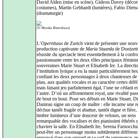
David Alden (mise en scène), Gideon Davey (décors
costumes), Martin Gebhardt (lumières), Fabio Diets
(dramaturgie)
(© Monika Rittershaus)
L’
Opernhaus
de Zurich vient de présenter une nouv
production captivante de
Maria Stuarda
de Donizett
réussite du spectacle tient essentiellement à la confr
passionnante entre les deux rôles principaux féminins
souveraines Marie Stuart et Elisabeth Ire. La directi
l’institution lyrique a eu la main particulièrement he
confiant les deux personnages à deux chanteuses de
plan, aux qualités vocales et au caractère certes diffé
mais faisant jeu parfaitement égal, l’une ne cédant en
l’autre. D’où un affrontement royal, une rivalité pas
de bout en bout. Pour ses débuts en Marie Stuart, D
Damrau signe un coup de maître : elle incarne une r
déchue tantôt fragile et abattue, tantôt digne et fière
timbre lumineux d’une douceur de velours, un sens
remarquable des vocalises et des pianissimi éthérés q
chavirer la salle. En Elisabeth Ire, Serena Farnocch
peut-être un personnage moins subtilement différenc
engoncé dans son orgueil et sa soif de vengeance, m