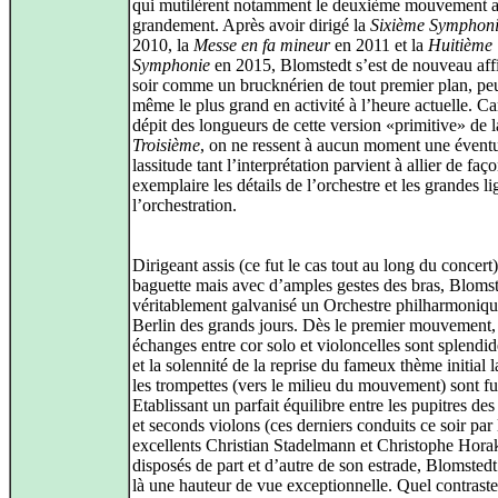
qui mutilèrent notamment le deuxième mouvement a
grandement. Après avoir dirigé la
Sixième Symphon
2010, la
Messe en fa mineur
en 2011 et la
Huitième
Symphonie
en 2015, Blomstedt s’est de nouveau aff
soir comme un brucknérien de tout premier plan, peu
même le plus grand en activité à l’heure actuelle. Ca
dépit des longueurs de cette version «primitive» de l
Troisième
, on ne ressent à aucun moment une éventu
lassitude tant l’interprétation parvient à allier de faç
exemplaire les détails de l’orchestre et les grandes l
l’orchestration.
Dirigeant assis (ce fut le cas tout au long du concert)
baguette mais avec d’amples gestes des bras, Blomst
véritablement galvanisé un Orchestre philharmoniqu
Berlin des grands jours. Dès le premier mouvement, 
échanges entre cor solo et violoncelles sont splendid
et la solennité de la reprise du fameux thème initial 
les trompettes (vers le milieu du mouvement) sont fu
Etablissant un parfait équilibre entre les pupitres de
et seconds violons (ces derniers conduits ce soir par 
excellents Christian Stadelmann et Christophe Hora
disposés de part et d’autre de son estrade, Blomsted
là une hauteur de vue exceptionnelle. Quel contraste