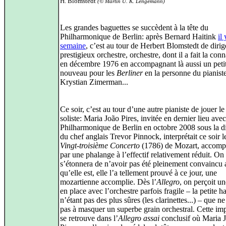
H. Blomstedt
(© Martin U. K. Lengemann)
Les grandes baguettes se succèdent à la tête du
Philharmonique de Berlin: après Bernard Haitink
il
semaine
, c’est au tour de Herbert Blomstedt de dirig
prestigieux orchestre, orchestre, dont il a fait la con
en décembre 1976 en accompagnant là aussi un peti
nouveau pour les
Berliner
en la personne du pianist
Krystian Zimerman...
Ce soir, c’est au tour d’une autre pianiste de jouer le
soliste: Maria João Pires, invitée en dernier lieu avec
Philharmonique de Berlin en octobre 2008 sous la di
du chef anglais Trevor Pinnock, interprétait ce soir 
Vingt-troisième Concerto
(1786) de Mozart, accom
par une phalange à l’effectif relativement réduit. On
s’étonnera de n’avoir pas été pleinement convaincu 
qu’elle est, elle l’a tellement prouvé à ce jour, une
mozartienne accomplie. Dès l’
Allegro
, on perçoit u
en place avec l’orchestre parfois fragile – la petite 
n’étant pas des plus sûres (les clarinettes...) – que n
pas à masquer un superbe grain orchestral. Cette im
se retrouve dans l’
Allegro assai
conclusif où Maria 