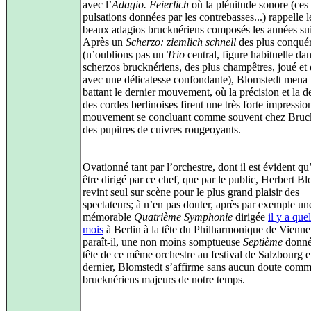
avec l’
Adagio. Feierlich
où la plénitude sonore (ces
pulsations données par les contrebasses...) rappelle l
beaux adagios brucknériens composés les années su
Après un
Scherzo: ziemlich schnell
des plus conquér
(n’oublions pas un
Trio
central, figure habituelle dan
scherzos brucknériens, des plus champêtres, joué et 
avec une délicatesse confondante), Blomstedt mena
battant le dernier mouvement, où la précision et la de
des cordes berlinoises firent une très forte impression
mouvement se concluant comme souvent chez Bruc
des pupitres de cuivres rougeoyants.
Ovationné tant par l’orchestre, dont il est évident qu
être dirigé par ce chef, que par le public, Herbert B
revint seul sur scène pour le plus grand plaisir des
spectateurs; à n’en pas douter, après par exemple un
mémorable
Quatrième Symphonie
dirigée
il y a que
mois
à Berlin à la tête du Philharmonique de Vienne 
paraît-il, une non moins somptueuse
Septième
donné
tête de ce même orchestre au festival de Salzbourg 
dernier, Blomstedt s’affirme sans aucun doute com
brucknériens majeurs de notre temps.