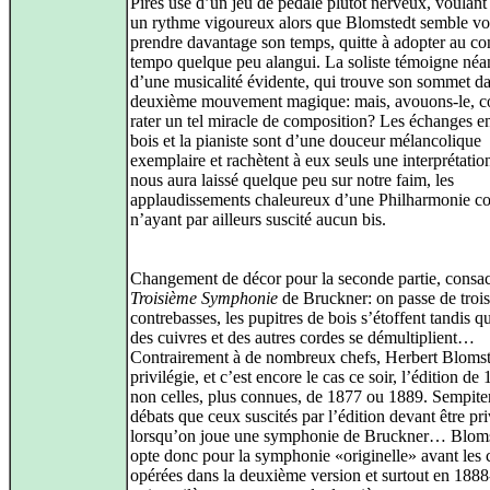
Pires use d’un jeu de pédale plutôt nerveux, voulan
un rythme vigoureux alors que Blomstedt semble vo
prendre davantage son temps, quitte à adopter au co
tempo quelque peu alangui. La soliste témoigne né
d’une musicalité évidente, qui trouve son sommet d
deuxième mouvement magique: mais, avouons-le, 
rater un tel miracle de composition? Les échanges en
bois et la pianiste sont d’une douceur mélancolique
exemplaire et rachètent à eux seuls une interprétatio
nous aura laissé quelque peu sur notre faim, les
applaudissements chaleureux d’une Philharmonie c
n’ayant par ailleurs suscité aucun bis.
Changement de décor pour la seconde partie, consac
Troisième Symphonie
de Bruckner: on passe de trois
contrebasses, les pupitres de bois s’étoffent tandis 
des cuivres et des autres cordes se démultiplient…
Contrairement à de nombreux chefs, Herbert Blomst
privilégie, et c’est encore le cas ce soir, l’édition de
non celles, plus connues, de 1877 ou 1889. Sempite
débats que ceux suscités par l’édition devant être pri
lorsqu’on joue une symphonie de Bruckner… Bloms
opte donc pour la symphonie «originelle» avant les
opérées dans la deuxième version et surtout en 188