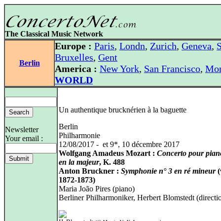
The Classical Music Network
Europe :
Paris
,
Londn
,
Zurich
,
Geneva
,
S
Bruxelles
,
Gent
Berlin
America :
New York
,
San Francisco
,
Mon
WORLD
Un authentique brucknérien à la baguette
Berlin
Newsletter
Philharmonie
Your email :
12/08/2017 - et 9*, 10 décembre 2017
Wolfgang Amadeus Mozart :
Concerto pour pian
en la majeur
, K. 488
Anton Bruckner :
Symphonie n° 3 en ré mineur
(
1872-1873)
Maria João Pires (piano)
Berliner Philharmoniker, Herbert Blomstedt (directi