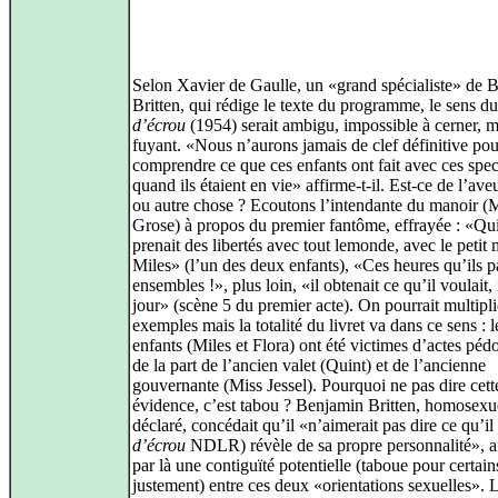
Selon Xavier de Gaulle, un «grand spécialiste» de 
Britten, qui rédige le texte du programme, le sens d
d’écrou
(1954) serait ambigu, impossible à cerner, m
fuyant. «Nous n’aurons jamais de clef définitive pou
comprendre ce que ces enfants ont fait avec ces spec
quand ils étaient en vie» affirme-t-il. Est-ce de l’av
ou autre chose ? Ecoutons l’intendante du manoir (
Grose) à propos du premier fantôme, effrayée : «Qu
prenait des libertés avec tout lemonde, avec le petit 
Miles» (l’un des deux enfants), «Ces heures qu’ils p
ensembles !», plus loin, «il obtenait ce qu’il voulait, 
jour» (scène 5 du premier acte). On pourrait multipli
exemples mais la totalité du livret va dans ce sens : 
enfants (Miles et Flora) ont été victimes d’actes péd
de la part de l’ancien valet (Quint) et de l’ancienne
gouvernante (Miss Jessel). Pourquoi ne pas dire cett
évidence, c’est tabou ? Benjamin Britten, homosexu
déclaré, concédait qu’il «n’aimerait pas dire ce qu’il 
d’écrou
NDLR) révèle de sa propre personnalité», a
par là une contiguïté potentielle (taboue pour certain
justement) entre ces deux «orientations sexuelles».