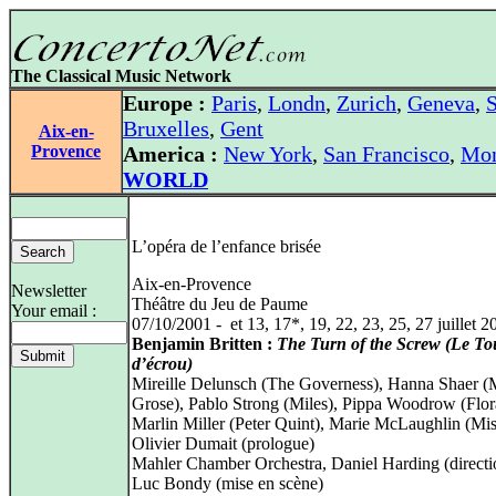
The Classical Music Network
Europe :
Paris
,
Londn
,
Zurich
,
Geneva
,
S
Bruxelles
,
Gent
Aix-en-
Provence
America :
New York
,
San Francisco
,
Mon
WORLD
L’opéra de l’enfance brisée
Aix-en-Provence
Newsletter
Théâtre du Jeu de Paume
Your email :
07/10/2001 - et 13, 17*, 19, 22, 23, 25, 27 juillet 2
Benjamin Britten :
The Turn of the Screw (Le To
d’écrou)
Mireille Delunsch (The Governess), Hanna Shaer (
Grose), Pablo Strong (Miles), Pippa Woodrow (Flor
Marlin Miller (Peter Quint), Marie McLaughlin (Miss
Olivier Dumait (prologue)
Mahler Chamber Orchestra, Daniel Harding (directi
Luc Bondy (mise en scène)