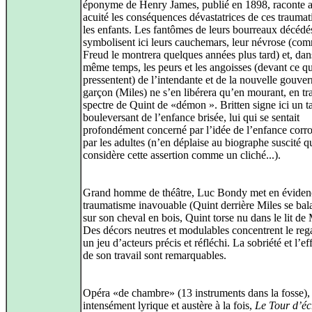
éponyme de Henry James, publié en 1898, raconte 
acuité les conséquences dévastatrices de ces traumat
les enfants. Les fantômes de leurs bourreaux décédé
symbolisent ici leurs cauchemars, leur névrose (co
Freud le montrera quelques années plus tard) et, dan
même temps, les peurs et les angoisses (devant ce qu
pressentent) de l’intendante et de la nouvelle gouve
garçon (Miles) ne s’en libérera qu’en mourant, en tra
spectre de Quint de «démon ». Britten signe ici un t
bouleversant de l’enfance brisée, lui qui se sentait
profondément concerné par l’idée de l’enfance cor
par les adultes (n’en déplaise au biographe suscité q
considère cette assertion comme un cliché...).
Grand homme de théâtre, Luc Bondy met en éviden
traumatisme inavouable (Quint derrière Miles se bal
sur son cheval en bois, Quint torse nu dans le lit de 
Des décors neutres et modulables concentrent le reg
un jeu d’acteurs précis et réfléchi. La sobriété et l’ef
de son travail sont remarquables.
Opéra «de chambre» (13 instruments dans la fosse), 
intensément lyrique et austère à la fois,
Le Tour d’éc