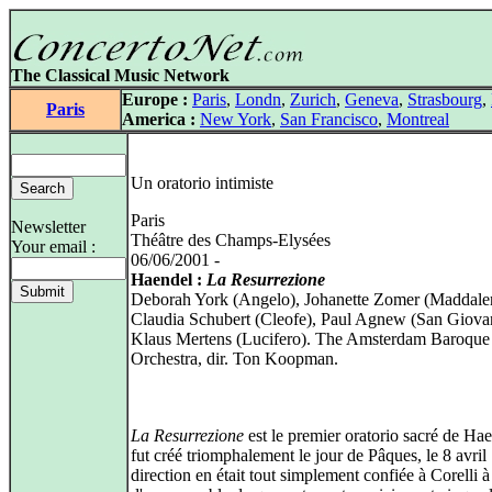
The Classical Music Network
Europe :
Paris
,
Londn
,
Zurich
,
Geneva
,
Strasbourg
,
Paris
America :
New York
,
San Francisco
,
Montreal
Un oratorio intimiste
Paris
Newsletter
Théâtre des Champs-Elysées
Your email :
06/06/2001 -
Haendel :
La Resurrezione
Deborah York (Angelo), Johanette Zomer (Maddale
Claudia Schubert (Cleofe), Paul Agnew (San Giova
Klaus Mertens (Lucifero). The Amsterdam Baroque
Orchestra, dir. Ton Koopman.
La Resurrezione
est le premier oratorio sacré de Hae
fut créé triomphalement le jour de Pâques, le 8 avri
direction en était tout simplement confiée à Corelli à 