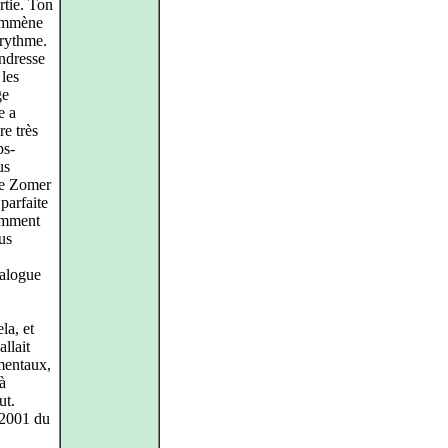
rtie. Ton
 emmène
 rythme.
endresse
 les
ge
e a
re très
ps-
us
te Zomer
parfaite
samment
us
ialogue
la, et
llait
umentaux,
à
ut.
-2001 du