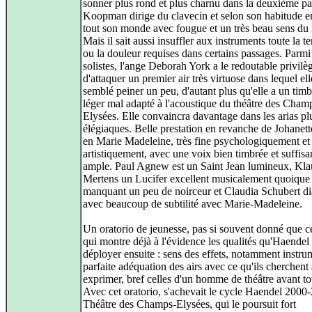
sonner plus rond et plus charnu dans la deuxième pa
Koopman dirige du clavecin et selon son habitude
tout son monde avec fougue et un très beau sens du
Mais il sait aussi insuffler aux instruments toute la t
ou la douleur requises dans certains passages. Parmi
solistes, l'ange Deborah York a le redoutable privilè
d'attaquer un premier air très virtuose dans lequel ell
semblé peiner un peu, d'autant plus qu'elle a un timb
léger mal adapté à l'acoustique du théâtre des Cham
Elysées. Elle convaincra davantage dans les arias pl
élégiaques. Belle prestation en revanche de Johanet
en Marie Madeleine, très fine psychologiquement et 
artistiquement, avec une voix bien timbrée et suffi
ample. Paul Agnew est un Saint Jean lumineux, Kla
Mertens un Lucifer excellent musicalement quoique
manquant un peu de noirceur et Claudia Schubert d
avec beaucoup de subtilité avec Marie-Madeleine.
Un oratorio de jeunesse, pas si souvent donné que ce
qui montre déjà à l'évidence les qualités qu'Haendel a
déployer ensuite : sens des effets, notamment instr
parfaite adéquation des airs avec ce qu'ils cherchent 
exprimer, bref celles d'un homme de théâtre avant to
Avec cet oratorio, s'achevait le cycle Haendel 2000
Théâtre des Champs-Elysées, qui le poursuit fort