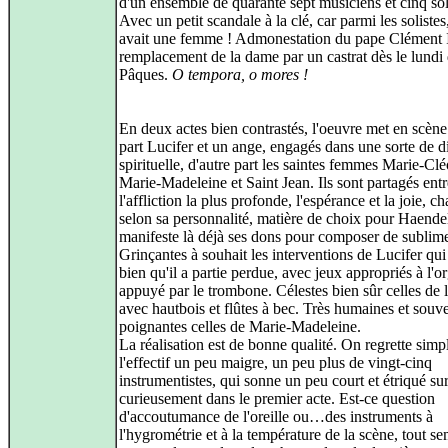
d'un ensemble de quarante sept musiciens et cinq sol
Avec un petit scandale à la clé, car parmi les solistes,
avait une femme ! Admonestation du pape Clément 
remplacement de la dame par un castrat dès le lundi
Pâques.
O tempora, o mores !
En deux actes bien contrastés, l'oeuvre met en scène
part Lucifer et un ange, engagés dans une sorte de d
spirituelle, d'autre part les saintes femmes Marie-Cl
Marie-Madeleine et Saint Jean. Ils sont partagés entr
l'affliction la plus profonde, l'espérance et la joie, c
selon sa personnalité, matière de choix pour Haende
manifeste là déjà ses dons pour composer de sublime
Grinçantes à souhait les interventions de Lucifer qui
bien qu'il a partie perdue, avec jeux appropriés à l'o
appuyé par le trombone. Célestes bien sûr celles de l
avec hautbois et flûtes à bec. Très humaines et souv
poignantes celles de Marie-Madeleine.
La réalisation est de bonne qualité. On regrette sim
l'effectif un peu maigre, un peu plus de vingt-cinq
instrumentistes, qui sonne un peu court et étriqué su
curieusement dans le premier acte. Est-ce question
d'accoutumance de l'oreille ou…des instruments à
l'hygrométrie et à la température de la scène, tout s