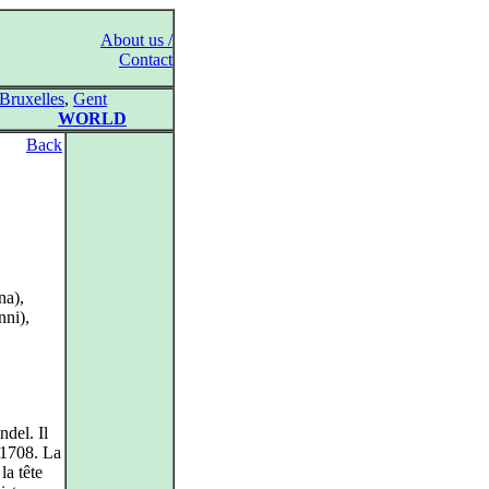
About us /
Contact
Bruxelles
,
Gent
WORLD
Back
na),
nni),
ndel. Il
l 1708. La
la tête