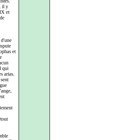
istes.
 il y
IX et
 de
 d'une
ispute
éophas et
e
hacun
l qui
s arias.
 sent
rgue
'ange,
ent
plement
rtout
emble