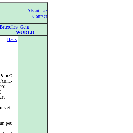
About us /
Contact
Bruxelles
,
Gent
WORLD
Back
 K. 621
, Anna-
to),
)
ary
ors et
 un peu