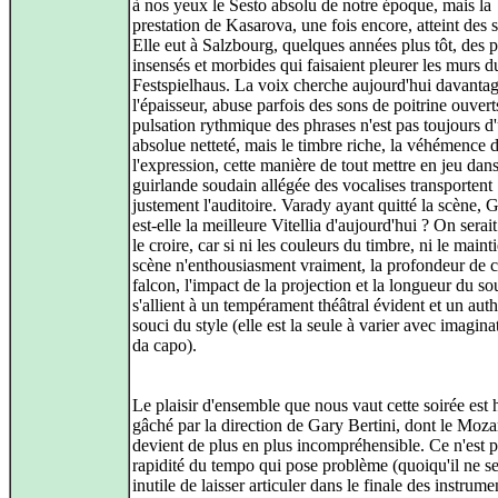
à nos yeux le Sesto absolu de notre époque, mais la
prestation de Kasarova, une fois encore, atteint des
Elle eut à Salzbourg, quelques années plus tôt, des p
insensés et morbides qui faisaient pleurer les murs 
Festspielhaus. La voix cherche aujourd'hui davanta
l'épaisseur, abuse parfois des sons de poitrine ouverts
pulsation rythmique des phrases n'est pas toujours d
absolue netteté, mais le timbre riche, la véhémence 
l'expression, cette manière de tout mettre en jeu dans
guirlande soudain allégée des vocalises transportent
justement l'auditoire. Varady ayant quitté la scène, 
est-elle la meilleure Vitellia d'aujourd'hui ? On serait
le croire, car si ni les couleurs du timbre, ni le maint
scène n'enthousiasment vraiment, la profondeur de c
falcon, l'impact de la projection et la longueur du so
s'allient à un tempérament théâtral évident et un aut
souci du style (elle est la seule à varier avec imagina
da capo).
Le plaisir d'ensemble que nous vaut cette soirée est 
gâché par la direction de Gary Bertini, dont le Moza
devient de plus en plus incompréhensible. Ce n'est pa
rapidité du tempo qui pose problème (quoiqu'il ne se
inutile de laisser articuler dans le finale des instrume