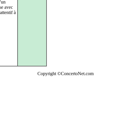
d'un
ase avec
ttentif à
Copyright ©ConcertoNet.com