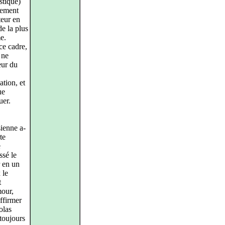
stique)
lement
teur en
de la plus
e.
ce cadre,
 ne
eur du
ation, et
ue
uer.
sienne a-
te
e
ssé le
r en un
 le
t
mour,
affirmer
olas
 toujours