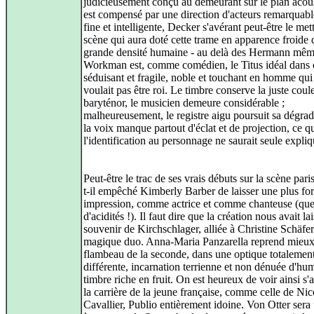
judicieusement conçu au demeurant sur le plan acou
est compensé par une direction d'acteurs remarquab
fine et intelligente, Decker s'avérant peut-être le met
scène qui aura doté cette trame en apparence froide 
grande densité humaine - au delà des Hermann mêm
Workman est, comme comédien, le Titus idéal dans 
séduisant et fragile, noble et touchant en homme qui
voulait pas être roi. Le timbre conserve la juste coul
baryténor, le musicien demeure considérable ;
malheureusement, le registre aigu poursuit sa dégrad
la voix manque partout d'éclat et de projection, ce q
l'identification au personnage ne saurait seule expliq
Peut-être le trac de ses vrais débuts sur la scène pari
t-il empêché Kimberly Barber de laisser une plus for
impression, comme actrice et comme chanteuse (qu
d'acidités !). Il faut dire que la création nous avait lai
souvenir de Kirchschlager, alliée à Christine Schäfe
magique duo. Anna-Maria Panzarella reprend mieux
flambeau de la seconde, dans une optique totalemen
différente, incarnation terrienne et non dénuée d'hu
timbre riche en fruit. On est heureux de voir ainsi s'
la carrière de la jeune française, comme celle de Nic
Cavallier, Publio entièrement idoine. Von Otter sera