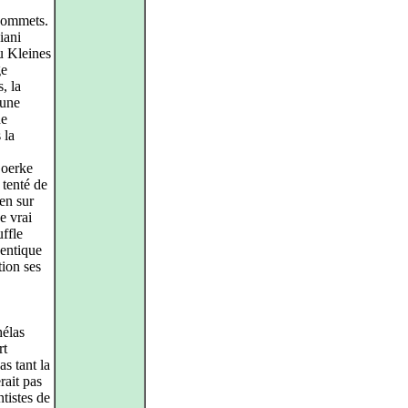
 sommets.
iani
du Kleines
ge
, la
'une
de
 la
Goerke
 tenté de
ien sur
e vrai
uffle
hentique
tion ses
hélas
rt
s tant la
rait pas
ntistes de