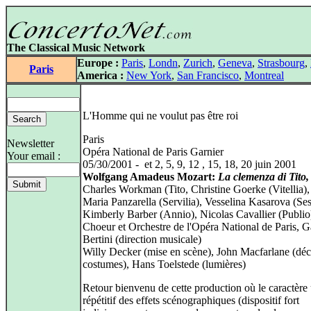
The Classical Music Network
Europe :
Paris
,
Londn
,
Zurich
,
Geneva
,
Strasbourg
,
Paris
America :
New York
,
San Francisco
,
Montreal
L'Homme qui ne voulut pas être roi
Paris
Newsletter
Opéra National de Paris Garnier
Your email :
05/30/2001 - et 2, 5, 9, 12 , 15, 18, 20 juin 2001
Wolfgang Amadeus Mozart:
La clemenza di Tito,
Charles Workman (Tito, Christine Goerke (Vitellia)
Maria Panzarella (Servilia), Vesselina Kasarova (Ses
Kimberly Barber (Annio), Nicolas Cavallier (Publio
Choeur et Orchestre de l'Opéra National de Paris, G
Bertini (direction musicale)
Willy Decker (mise en scène), John Macfarlane (déc
costumes), Hans Toelstede (lumières)
Retour bienvenu de cette production où le caractère
répétitif des effets scénographiques (dispositif fort