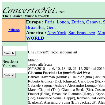
The Classical Music Network
Europe :
Paris
,
Londn
,
Zurich
,
Geneva
,
S
Bruxelles
,
Gent
Milano
America :
New York
,
San Francisco
,
Mon
WORLD
Une
Fanciulla
façon septième art
Milano
Newsletter
Teatro alla Scala
Your email :
05/03/2016 - et 6, 10, 13, 18, 21, 15, 28* mai 2016
Giacomo Puccini :
La fanciulla del West
Barbara Haveman (Minnie), Claudio Sgura (Jack Ra
Roberto Aronica (Dick Johnson), Carlo Bosi (Nick)
Gabriele Sagona (Ashby), Alessandro Luongo (Sono
Marco Ciaponi (Trin), Gianluca Breda (Sid), Costan
Finucci (Bello), Emanuele Giannino (Harry), Krys
(Joe), Francesco Verna (Happy), Romano Dal Zovo
(Larkens), Alessandro Spina (Billy Jackrabbit), Ale