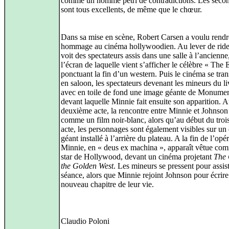
comme un homme pétri de contradictions. Les secon
sont tous excellents, de même que le chœur.
Dans sa mise en scène, Robert Carsen a voulu rendr
hommage au cinéma hollywoodien. Au lever de ride
voit des spectateurs assis dans une salle à l’ancienne
l’écran de laquelle vient s’afficher le célèbre « The
ponctuant la fin d’un western. Puis le cinéma se tra
en saloon, les spectateurs devenant les mineurs du li
avec en toile de fond une image géante de Monumen
devant laquelle Minnie fait ensuite son apparition. 
deuxième acte, la rencontre entre Minnie et Johnson
comme un film noir-blanc, alors qu’au début du troi
acte, les personnages sont également visibles sur un
géant installé à l’arrière du plateau. A la fin de l’opér
Minnie, en « deus ex machina », apparaît vêtue co
star de Hollywood, devant un cinéma projetant
The 
the Golden West
. Les mineurs se pressent pour assist
séance, alors que Minnie rejoint Johnson pour écrir
nouveau chapitre de leur vie.
Claudio Poloni