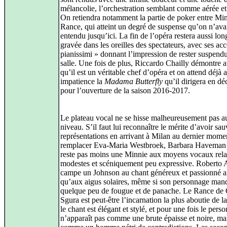
mélancolie, l’orchestration semblant comme aérée et
On retiendra notamment la partie de poker entre Min
Rance, qui atteint un degré de suspense qu’on n’ava
entendu jusqu’ici. La fin de l’opéra restera aussi lo
gravée dans les oreilles des spectateurs, avec ses ac
pianissimi » donnant l’impression de rester suspendu
salle. Une fois de plus, Riccardo Chailly démontre a
qu’il est un véritable chef d’opéra et on attend déjà 
impatience la
Madama Butterfly
qu’il dirigera en d
pour l’ouverture de la saison 2016-2017.
Le plateau vocal ne se hisse malheureusement pas 
niveau. S’il faut lui reconnaître le mérite d’avoir sau
représentations en arrivant à Milan au dernier mome
remplacer Eva-Maria Westbroek, Barbara Haveman
reste pas moins une Minnie aux moyens vocaux rel
modestes et scéniquement peu expressive. Roberto 
campe un Johnson au chant généreux et passionné a
qu’aux aigus solaires, même si son personnage man
quelque peu de fougue et de panache. Le Rance de 
Sgura est peut-être l’incarnation la plus aboutie de la
le chant est élégant et stylé, et pour une fois le pers
n’apparaît pas comme une brute épaisse et noire, ma