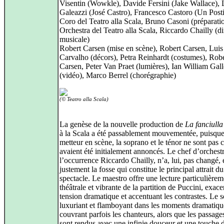
Visentin (Wowkle), Davide Fersini (Jake Wallace),
Galeazzi (José Castro), Francesco Castoro (Un Posti
Coro del Teatro alla Scala, Bruno Casoni (préparati
Orchestra del Teatro alla Scala, Riccardo Chailly (di
musicale)
Robert Carsen (mise en scène), Robert Carsen, Luis
Carvalho (décors), Petra Reinhardt (costumes), Rob
Carsen, Peter Van Praet (lumières), Ian William Ga
(vidéo), Marco Berrel (chorégraphie)
(© Teatro alla Scala)
La genèse de la nouvelle production de
La fanciulla
à la Scala a été passablement mouvementée, puisque
metteur en scène, la soprano et le ténor ne sont pas 
avaient été initialement annoncés. Le chef d’orchestr
l’occurrence Riccardo Chailly, n’a, lui, pas changé, e
justement la fosse qui constitue le principal attrait du
spectacle. Le maestro offre une lecture particulièrem
théâtrale et vibrante de la partition de Puccini, exace
tension dramatique et accentuant les contrastes. Le s
luxuriant et flamboyant dans les moments dramatiqu
couvrant parfois les chanteurs, alors que les passage
sont rendus avec une infinie douceur et une touche 