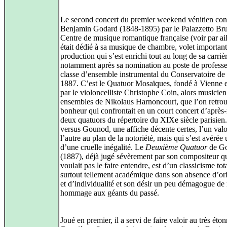
Le second concert du premier weekend vénitien con
Benjamin Godard (1848-1895) par le Palazzetto Br
Centre de musique romantique française (voir par ai
était dédié à sa musique de chambre, volet important
production qui s’est enrichi tout au long de sa carriè
notamment après sa nomination au poste de professe
classe d’ensemble instrumental du Conservatoire de 
1887. C’est le Quatuor Mosaïques, fondé à Vienne 
par le violoncelliste Christophe Coin, alors musicien
ensembles de Nikolaus Harnoncourt, que l’on retrou
bonheur qui confrontait en un court concert d’après
deux quatuors du répertoire du XIXe siècle parisie
versus Gounod, une affiche décente certes, l’un valo
l’autre au plan de la notoriété, mais qui s’est avérée
d’une cruelle inégalité. Le
Deuxième Quatuor
de G
(1887), déjà jugé sévèrement par son compositeur q
voulait pas le faire entendre, est d’un classicisme tot
surtout tellement académique dans son absence d’ori
et d’individualité et son désir un peu démagogue de
hommage aux géants du passé.
Joué en premier, il a servi de faire valoir au très éto