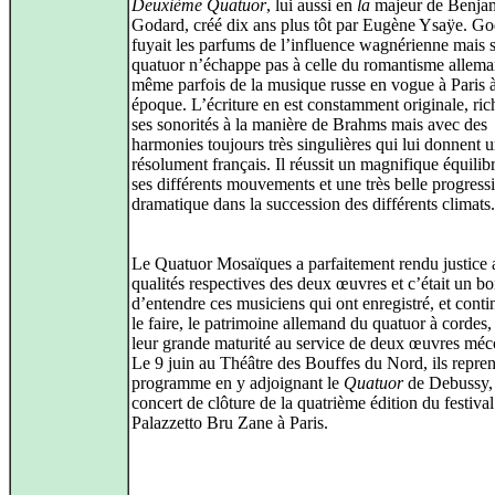
Deuxième Quatuor
, lui aussi en
la
majeur de Benja
Godard, créé dix ans plus tôt par Eugène Ysaÿe. G
fuyait les parfums de l’influence wagnérienne mais 
quatuor n’échappe pas à celle du romantisme allema
même parfois de la musique russe en vogue à Paris à
époque. L’écriture en est constamment originale, ric
ses sonorités à la manière de Brahms mais avec des
harmonies toujours très singulières qui lui donnent u
résolument français. Il réussit un magnifique équilib
ses différents mouvements et une très belle progress
dramatique dans la succession des différents climats.
Le Quatuor Mosaïques a parfaitement rendu justice
qualités respectives des deux œuvres et c’était un b
d’entendre ces musiciens qui ont enregistré, et conti
le faire, le patrimoine allemand du quatuor à cordes,
leur grande maturité au service de deux œuvres mé
Le 9 juin au Théâtre des Bouffes du Nord, ils repre
programme en y adjoignant le
Quatuor
de Debussy, 
concert de clôture de la quatrième édition du festival
Palazzetto Bru Zane à Paris.