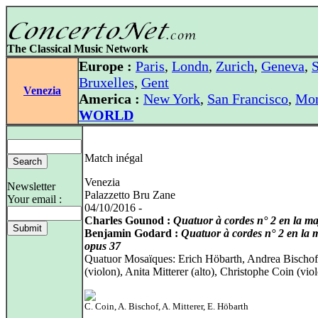
The Classical Music Network
Europe :
Paris
,
Londn
,
Zurich
,
Geneva
,
S
Bruxelles
,
Gent
Venezia
America :
New York
,
San Francisco
,
Mon
WORLD
Match inégal
Venezia
Newsletter
Palazzetto Bru Zane
Your email :
04/10/2016 -
Charles Gounod :
Quatuor à cordes n° 2 en la ma
Benjamin Godard :
Quatuor à cordes n° 2 en la 
opus 37
Quatuor Mosaïques: Erich Höbarth, Andrea Bischof
(violon), Anita Mitterer (alto), Christophe Coin (vio
C. Coin, A. Bischof, A. Mitterer, E. Höbarth