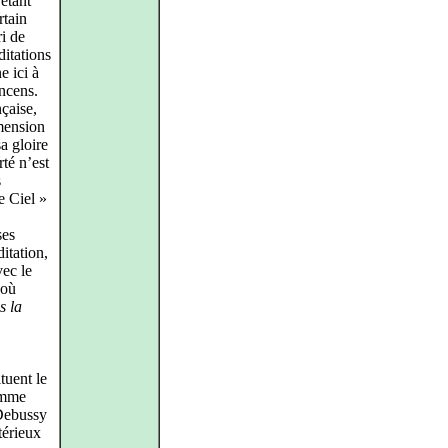
 étant
rtain
ri de
itations
e ici à
ncens.
çaise,
imension
a gloire
rté n’est
s
e Ciel »
ses
itation,
vec le
 où
s la
tuent le
comme
 Debussy
térieux