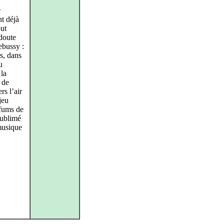
e
nt déjà
out
 doute
ebussy :
s, dans
u
 la
 de
rs l’air
jeu
rfums de
sublimé
musique