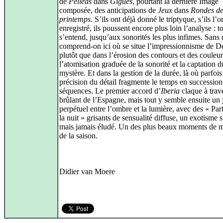
de
Pelléas
dans
Gigues
, pourtant la dernière Image
composée, des anticipations de
Jeux
dans
Rondes d
printemps
. S’ils ont déjà donné le triptyque, s’ils l’o
enregistré, ils poussent encore plus loin l’analyse : t
s’entend, jusqu’aux sonorités les plus infimes. Sans
comprend-on ici où se situe l’impressionnisme de D
plutôt que dans l’érosion des contours et des couleur
l’atomisation graduée de la sonorité et la captation d
mystère. Et dans la gestion de la durée, là où parfois
précision du détail fragmente le temps en succession
séquences. Le premier accord d’
Iberia
claque à trave
brûlant de l’Espagne, mais tout y semble ensuite un 
perpétuel entre l’ombre et la lumière, avec des « Pa
la nuit » grisants de sensualité diffuse, un exotisme 
mais jamais éludé. Un des plus beaux moments de 
de la saison.
Didier van Moere