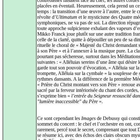
contrebasses faisaient face au chef, les autres cordes
placées en éventail. Heureusement, cela prend un ce
temps : la transition d’une œuvre à l’autre, entre le c
révolte d’
Ultimatum
et le mysticisme des Quatre méd
symphoniques, ne va pas de soi. La direction répugn
toute approche sulpicienne exhalant des vapeurs d’e
Mikko Franck joue plutôt sur une autre tradition fran
celle de la clarté, quitte à dépouiller un peu de sa d
rituelle le choral de « Majesté du Christ demandant s
à son Père » et à l’annexer à la musique pure. La cla
pourtant pas sécheresse, surtout dans les Méditation
suivantes : « Alléluias sereins d’une âme qui désire l
garde tout son pouvoir d’évocation, « Alléluia sur la
trompette, Alléluia sur la cymbale » la souplesse de 
rythmes dansants. A la différence de la première Méd
« Prière du Christ montant vers son Père » renoue a
sacré par la ferveur intériorisée du chant des cordes,
s’exprime bien «
l’entrée du Seigneur ressuscité dan
"lumière inaccessible" du Père
».
Ce sont cependant les
Images
de Debussy qui consti
sommet du concert : le chef et l’orchestre en ont, 
rarement, percé tout le secret, comprenant que tout
se résume ici, avec des échos des clairs obscurs mys