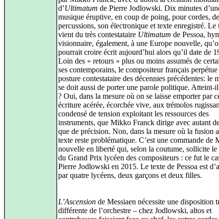
d’
Ultimatum
de Pierre Jodlowski. Dix minutes d’un
musique éruptive, en coup de poing, pour cordes, d
percussions, son électronique et texte enregistré. Le 
vient du très contestataire
Ultimatum
de Pessoa, hy
visionnaire, également, à une Europe nouvelle, qu’
pourrait croire écrit aujourd’hui alors qu’il date de 
Loin des « retours » plus ou moins assumés de certa
ses contemporains, le compositeur français perpétue 
posture contestataire des décennies précédentes: le 
se doit aussi de porter une parole politique. Atteint-i
? Oui, dans la mesure où on se laisse emporter par c
écriture acérée, écorchée vive, aux trémolos rugissan
condensé de tension exploitant les ressources des
instruments, que Mikko Franck dirige avec autant de
que de précision. Non, dans la mesure où la fusion a
texte reste problématique. C’est une commande de 
nouvelle en liberté qui, selon la coutume, sollicite le
du Grand Prix lycéen des compositeurs : ce fut le ca
Pierre Jodlowski en 2015. Le texte de Pessoa est d’ai
par quatre lycéens, deux garçons et deux filles.
L’Ascension
de Messiaen nécessite une disposition t
différente de l’orchestre – chez Jodlowski, altos et