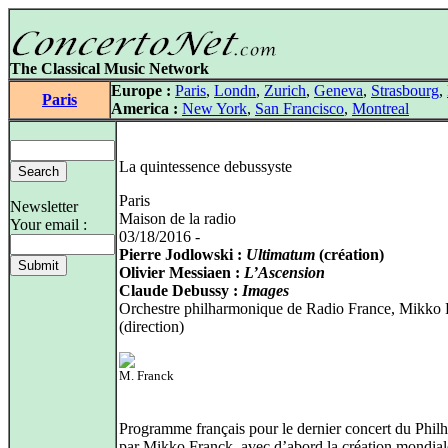
The Classical Music Network
Europe :
Paris
,
Londn
,
Zurich
,
Geneva
,
Strasbourg
,
Paris
America :
New York
,
San Francisco
,
Montreal
La quintessence debussyste
Paris
Newsletter
Maison de la radio
Your email :
03/18/2016 -
Pierre Jodlowski :
Ultimatum
(création)
Olivier Messiaen :
L’Ascension
Claude Debussy :
Images
Orchestre philharmonique de Radio France, Mikko 
(direction)
M. Franck
Programme français pour le dernier concert du Philh
par Mikko Franck, avec d’abord la création mondial