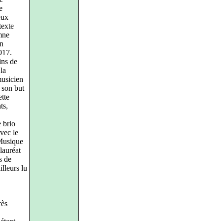
e
eux
texte
mne
on
1917.
ins de
la
musicien
l son but
ette
ts,
 brio
vec le
Musique
 lauréat
s de
lleurs lu
rès