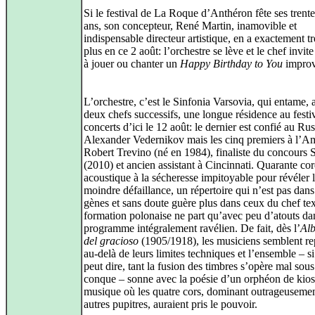
Si le festival de La Roque d’Anthéron fête ses trent
ans, son concepteur, René Martin, inamovible et
indispensable directeur artistique, en a exactement t
plus en ce 2 août: l’orchestre se lève et le chef invit
à jouer ou chanter un
Happy Birthday to You
improv
L’orchestre, c’est le Sinfonia Varsovia, qui entame, 
deux chefs successifs, une longue résidence au festiv
concerts d’ici le 12 août: le dernier est confié au Ru
Alexander Vedernikov mais les cinq premiers à l’A
Robert Trevino (né en 1984), finaliste du concours 
(2010) et ancien assistant à Cincinnati. Quarante co
acoustique à la sécheresse impitoyable pour révéler 
moindre défaillance, un répertoire qui n’est pas dans
gènes et sans doute guère plus dans ceux du chef tex
formation polonaise ne part qu’avec peu d’atouts da
programme intégralement ravélien. De fait, dès l’
Al
del gracioso
(1905/1918), les musiciens semblent r
au-delà de leurs limites techniques et l’ensemble – si
peut dire, tant la fusion des timbres s’opère mal sous
conque – sonne avec la poésie d’un orphéon de kio
musique où les quatre cors, dominant outrageusemen
autres pupitres, auraient pris le pouvoir.