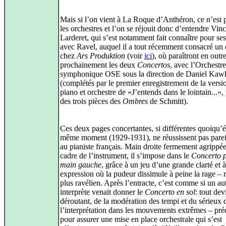
Mais si l’on vient à La Roque d’Anthéron, ce n’est 
les orchestres et l’on se réjouit donc d’entendre Vin
Larderet, qui s’est notamment fait connaître pour ses 
avec Ravel, auquel il a tout récemment consacré un
chez
Ars Produktion
(voir
ici
), où paraîtront en outre
prochainement les deux
Concertos
, avec l’Orchestre
symphonique OSE sous la direction de Daniel Kaw
(complétés par le premier enregistrement de la versi
piano et orchestre de «J’entends dans le lointain...»,
des trois pièces des
Ombres
de Schmitt).
Ces deux pages concertantes, si différentes quoiqu’é
même moment (1929-1931), ne réussissent pas parei
au pianiste français. Main droite fermement agrippé
cadre de l’instrument, il s’impose dans le
Concerto p
main gauche
, grâce à un jeu d’une grande clarté et 
expression où la pudeur dissimule à peine la rage – 
plus ravélien. Après l’entracte, c’est comme si un au
interprète venait donner le
Concerto en sol
: tout dev
déroutant, de la modération des tempi et du sérieux 
l’interprétation dans les mouvements extrêmes – pré
pour assurer une mise en place orchestrale qui s’est