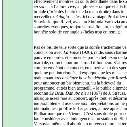
effectivement montrée ici ou là défaillante dans le
C
en sol
? – à l’allure vive, au phrasé erratique et à la f
brutale (
forte
dès l’entrée de la main droite) dans le
merveilleux
Adagio
– c’est ici davantage Prokofiev
Stravinski que Ravel, avec un Sinfonia Varsovia au
sonorités exotiques, toujours aussi flottant, malgré u
honnête solo de cor anglais (hélas trop en retrait).
Pas de bis, de telle sorte que la soirée s’achemine ve
conclusion avec
La Valse
(1920), raide, sans charme
pauvre en cordes et emmenée par le chef texan de f
martiale, comme pour un baroud d’honneur. S’adres
comme en début de concert, en américain à des spec
quelque peu interloqués, il explique que les musicie
maintenant «
reconstituer la valse détruite par Ravel
pour annoncer un bis bienvenu, vu la brièveté du
programme, et très bien accueilli – le public a immé
reconnu
Le Beau Danube bleu
(1867) de J. Strauss,
musique assez rare au concert, après tout, et désorm
indissolublement associée aux interprétations on ne 
idiomatiques qu’offre le 1er janvier, année après ann
Philharmonique de Vienne. C’est sans doute pour cel
faut considérer avec indulgence la prestation du Sin
Varsovia, même s’il aborde un univers culturel et te