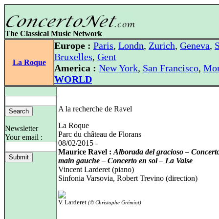
The Classical Music Network
Europe :
Paris
,
Londn
,
Zurich
,
Geneva
,
S
Bruxelles
,
Gent
La Roque
America :
New York
,
San Francisco
,
Mon
WORLD
A la recherche de Ravel
La Roque
Newsletter
Parc du château de Florans
Your email :
08/02/2015 -
Maurice Ravel :
Alborada del gracioso – Concerto
main gauche – Concerto en sol – La Valse
Vincent Larderet (piano)
Sinfonia Varsovia, Robert Trevino (direction)
V. Larderet
(© Christophe Grémiot)