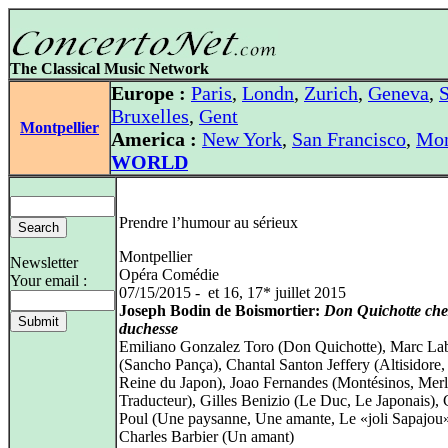
The Classical Music Network
Europe :
Paris
,
Londn
,
Zurich
,
Geneva
,
S
Bruxelles
,
Gent
Montpellier
America :
New York
,
San Francisco
,
Mon
WORLD
Prendre l’humour au sérieux
Montpellier
Newsletter
Opéra Comédie
Your email :
07/15/2015 - et 16, 17* juillet 2015
Joseph Bodin de Boismortier:
Don Quichotte che
duchesse
Emiliano Gonzalez Toro (Don Quichotte), Marc La
(Sancho Pança), Chantal Santon Jeffery (Altisidore,
Reine du Japon), Joao Fernandes (Montésinos, Merl
Traducteur), Gilles Benizio (Le Duc, Le Japonais), 
Poul (Une paysanne, Une amante, Le «joli Sapajou»
Charles Barbier (Un amant)