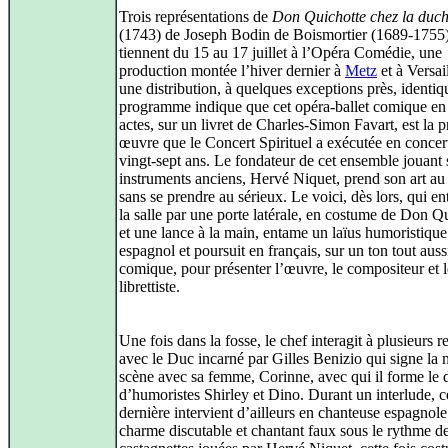
Trois représentations de
Don Quichotte chez la duch
(1743) de Joseph Bodin de Boismortier (1689-1755)
tiennent du 15 au 17 juillet à l’Opéra Comédie, une
production montée l’hiver dernier à
Metz
et à Versai
une distribution, à quelques exceptions près, identiq
programme indique que cet opéra-ballet comique en 
actes, sur un livret de Charles-Simon Favart, est la 
œuvre que le Concert Spirituel a exécutée en concert
vingt-sept ans. Le fondateur de cet ensemble jouant 
instruments anciens, Hervé Niquet, prend son art au
sans se prendre au sérieux. Le voici, dès lors, qui en
la salle par une porte latérale, en costume de Don Q
et une lance à la main, entame un laïus humoristique
espagnol et poursuit en français, sur un ton tout auss
comique, pour présenter l’œuvre, le compositeur et l
librettiste.
Une fois dans la fosse, le chef interagit à plusieurs r
avec le Duc incarné par Gilles Benizio qui signe la 
scène avec sa femme, Corinne, avec qui il forme le 
d’humoristes Shirley et Dino. Durant un interlude, c
dernière intervient d’ailleurs en chanteuse espagnole
charme discutable et chantant faux sous le rythme d