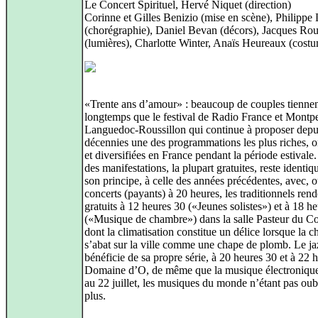
Le Concert Spirituel, Hervé Niquet (direction)
Corinne et Gilles Benizio (mise en scène), Philippe 
(chorégraphie), Daniel Bevan (décors), Jacques Rou
(lumières), Charlotte Winter, Anaïs Heureaux (cost
«Trente ans d’amour» : beaucoup de couples tienne
longtemps que le festival de Radio France et Montpe
Languedoc-Roussillon qui continue à proposer depui
décennies une des programmations les plus riches, o
et diversifiées en France pendant la période estivale.
des manifestations, la plupart gratuites, reste identiq
son principe, à celle des années précédentes, avec, o
concerts (payants) à 20 heures, les traditionnels ren
gratuits à 12 heures 30 («Jeunes solistes») et à 18 h
(«Musique de chambre») dans la salle Pasteur du C
dont la climatisation constitue un délice lorsque la c
s’abat sur la ville comme une chape de plomb. Le ja
bénéficie de sa propre série, à 20 heures 30 et à 22 
Domaine d’O, de même que la musique électronique
au 22 juillet, les musiques du monde n’étant pas oub
plus.