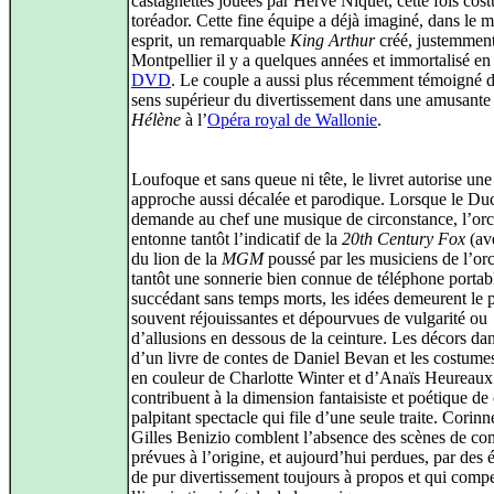
castagnettes jouées par Hervé Niquet, cette fois cos
toréador. Cette fine équipe a déjà imaginé, dans le
esprit, un remarquable
King Arthur
créé, justemment
Montpellier il y a quelques années et immortalisé e
DVD
. Le couple a aussi plus récemment témoigné 
sens supérieur du divertissement dans une amusant
Hélène
à l’
Opéra royal de Wallonie
.
Loufoque et sans queue ni tête, le livret autorise une
approche aussi décalée et parodique. Lorsque le Du
demande au chef une musique de circonstance, l’orc
entonne tantôt l’indicatif de la
20th Century Fox
(ave
du lion de la
MGM
poussé par les musiciens de l’orc
tantôt une sonnerie bien connue de téléphone portab
succédant sans temps morts, les idées demeurent le 
souvent réjouissantes et dépourvues de vulgarité ou
d’allusions en dessous de la ceinture. Les décors dan
d’un livre de contes de Daniel Bevan et les costume
en couleur de Charlotte Winter et d’Anaïs Heureaux
contribuent à la dimension fantaisiste et poétique de
palpitant spectacle qui file d’une seule traite. Corinn
Gilles Benizio comblent l’absence des scènes de co
prévues à l’origine, et aujourd’hui perdues, par des 
de pur divertissement toujours à propos et qui comp