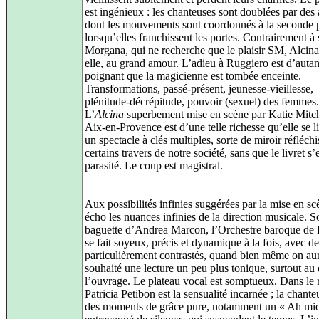
est ingénieux : les chanteuses sont doublées par des 
dont les mouvements sont coordonnés à la seconde 
lorsqu’elles franchissent les portes. Contrairement à
Morgana, qui ne recherche que le plaisir SM, Alcina
elle, au grand amour. L’adieu à Ruggiero est d’autan
poignant que la magicienne est tombée enceinte.
Transformations, passé-présent, jeunesse-vieillesse,
plénitude-décrépitude, pouvoir (sexuel) des femmes.
L’
Alcina
superbement mise en scène par Katie Mitch
Aix-en-Provence est d’une telle richesse qu’elle se 
un spectacle à clés multiples, sorte de miroir réfléchi
certains travers de notre société, sans que le livret s
parasité. Le coup est magistral.
Aux possibilités infinies suggérées par la mise en sc
écho les nuances infinies de la direction musicale. S
baguette d’Andrea Marcon, l’Orchestre baroque de 
se fait soyeux, précis et dynamique à la fois, avec d
particulièrement contrastés, quand bien même on aur
souhaité une lecture un peu plus tonique, surtout au
l’ouvrage. Le plateau vocal est somptueux. Dans le rô
Patricia Petibon est la sensualité incarnée ; la chante
des moments de grâce pure, notamment un « Ah mio