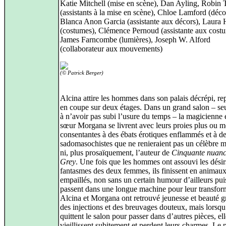
Katie Mitchell (mise en scène), Dan Ayling, Robin 
(assistants à la mise en scène), Chloe Lamford (déco
Blanca Anon Garcia (assistante aux décors), Laura
(costumes), Clémence Pernoud (assistante aux cost
James Farncombe (lumières), Joseph W. Alford
(collaborateur aux mouvements)
(© Patrick Berger)
Alcina attire les hommes dans son palais décrépi, re
en coupe sur deux étages. Dans un grand salon – se
à n’avoir pas subi l’usure du temps – la magicienne 
sœur Morgana se livrent avec leurs proies plus ou m
consentantes à des ébats érotiques enflammés et à d
sadomasochistes que ne renieraient pas un célèbre 
ni, plus prosaïquement, l’auteur de
Cinquante nuanc
Grey
. Une fois que les hommes ont assouvi les désirs
fantasmes des deux femmes, ils finissent en animau
empaillés, non sans un certain humour d’ailleurs pui
passent dans une longue machine pour leur transfor
Alcina et Morgana ont retrouvé jeunesse et beauté g
des injections et des breuvages douteux, mais lorsqu
quittent le salon pour passer dans d’autres pièces, el
vieillissent subitement et perdent leurs charmes. Le