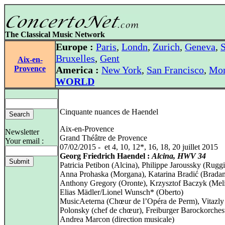
The Classical Music Network
Europe :
Paris
,
Londn
,
Zurich
,
Geneva
,
S
Bruxelles
,
Gent
Aix-en-
Provence
America :
New York
,
San Francisco
,
Mon
WORLD
Cinquante nuances de Haendel
Aix-en-Provence
Newsletter
Grand Théâtre de Provence
Your email :
07/02/2015 - et 4, 10, 12*, 16, 18, 20 juillet 2015
Georg Friedrich Haendel :
Alcina, HWV 34
Patricia Petibon (Alcina), Philippe Jaroussky (Ruggi
Anna Prohaska (Morgana), Katarina Bradić (Bradam
Anthony Gregory (Oronte), Krzysztof Baczyk (Meli
Elias Mädler/Lionel Wunsch* (Oberto)
MusicAeterna (Chœur de l’Opéra de Perm), Vitazly
Polonsky (chef de chœur), Freiburger Barockorchest
Andrea Marcon (direction musicale)