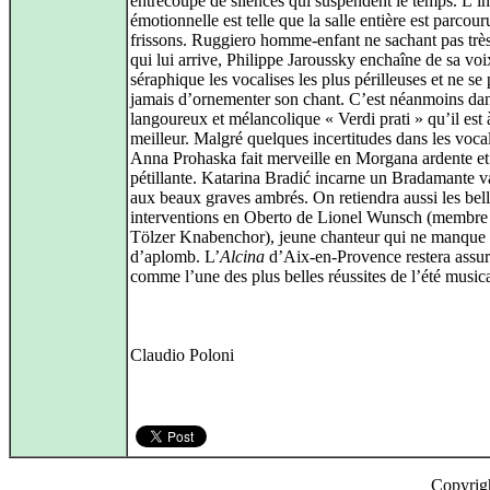
entrecoupé de silences qui suspendent le temps. L’in
émotionnelle est telle que la salle entière est parcou
frissons. Ruggiero homme-enfant ne sachant pas très
qui lui arrive, Philippe Jaroussky enchaîne de sa voi
séraphique les vocalises les plus périlleuses et ne se 
jamais d’ornementer son chant. C’est néanmoins dan
langoureux et mélancolique « Verdi prati » qu’il est 
meilleur. Malgré quelques incertitudes dans les vocal
Anna Prohaska fait merveille en Morgana ardente et
pétillante. Katarina Bradić incarne un Bradamante va
aux beaux graves ambrés. On retiendra aussi les bel
interventions en Oberto de Lionel Wunsch (membre
Tölzer Knabenchor), jeune chanteur qui ne manque
d’aplomb. L’
Alcina
d’Aix-en-Provence restera assu
comme l’une des plus belles réussites de l’été music
Claudio Poloni
Copyrig